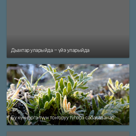
Дьахтар уларыйда – үйэ уларыйда
Бу күннэргэ түүн тоҥоруу түһэрэ сабаҕаланар