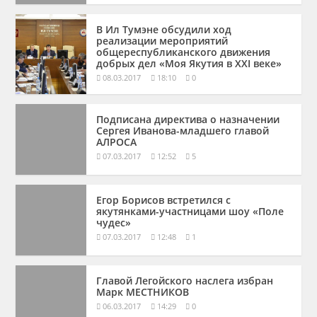
В Ил Тумэне обсудили ход
реализации мероприятий
общереспубликанского движения
добрых дел «Моя Якутия в XXІ веке»
08.03.2017
18:10
0
Подписана директива о назначении
Сергея Иванова-младшего главой
АЛРОСА
07.03.2017
12:52
5
Егор Борисов встретился с
якутянками-участницами шоу «Поле
чудес»
07.03.2017
12:48
1
Главой Легойского наслега избран
Марк МЕСТНИКОВ
06.03.2017
14:29
0