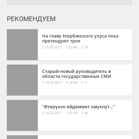
РЕКОМЕНДУЕМ
На главу Нюрбинского улуса пока
претендуют трое
15.03.2017
02:48
19
Старый-новый руководитель в
области государственных СМИ
14.03.2017
18:50
11
“Өтөрүнэн өйдөммөт омукпут…”
14.03.2017
01:30
40