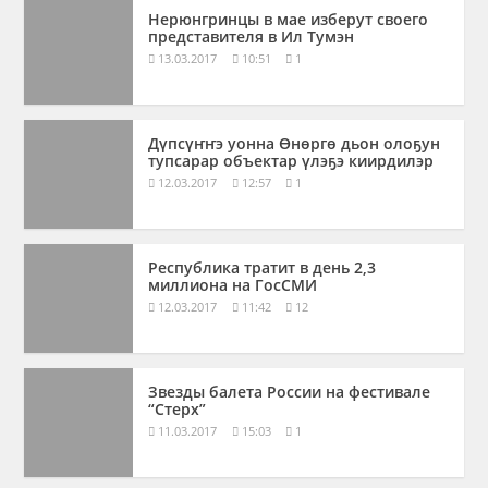
Нерюнгринцы в мае изберут своего
представителя в Ил Тумэн
13.03.2017
10:51
1
Дүпсүҥҥэ уонна Өнөргө дьон олоҕун
тупсарар объектар үлэҕэ киирдилэр
12.03.2017
12:57
1
Республика тратит в день 2,3
миллиона на ГосСМИ
12.03.2017
11:42
12
Звезды балета России на фестивале
“Стерх”
11.03.2017
15:03
1