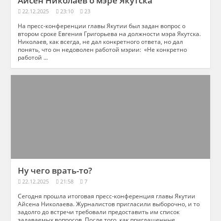
Айсен Николаев о мэре Якутска
22.12.2025
23:10
23
На пресс-конференции главы Якутии был задан вопрос о
втором сроке Евгения Григорьева на должности мэра Якутска.
Николаев, как всегда, не дал конкретного ответа, но дал
понять, что он недоволен работой мэрии: «Не конкретно
работой ...
Ну чего врать-то?
22.12.2025
21:58
7
Сегодня прошла итоговая пресс-конференция главы Якутии
Айсена Николаева. Журналистов пригласили выборочно, и то
задолго до встречи требовали предоставить им список
задаваемых вопросов. После того, как приглашенные