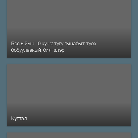
Бэс ыйын 10 күнэ: тугу гынабыт, туох
бобуулааҕый, билгэлэр
Куттал