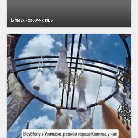
Ыһыах көрөөччүлэрэ