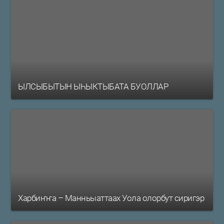
ЫЛСЫБЫТЫН ЫҺЫКТЫБАТА БУОЛЛАР
Харбиҥҥа – Манньыаттаах Уола олорбут сиригэр