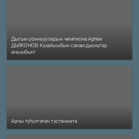
Дыгын оонньууларын чемпиона Артем
ДЬЯКОНОВ: Кыайыыбын сахам дьонугар
аныыбын!
Арчы түһүлгэтин түстэниитэ