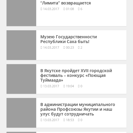
“Лимита” возвращается
14.03.2017
01:08
6
Музею Государственности
Республики Саха быть!
14.03.2017
00:23
2
В Якутске пройдет XVII городской
фестиваль – конкурс «Поющая
Туймаада»
13.03.2017
19:04
0
В администрации муниципального
района Профсоюзы Якутии и наш
улус будут сотрудничать
13.03.2017
18:53
0