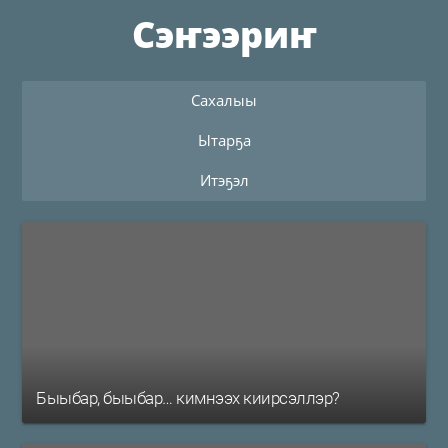
Сэҥээриҥ
Сахалыы
Ытарҕа
Итэҕэл
Быыбар, быыбар… кимнээх киирсэллэр?