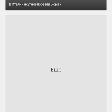
В Италии якутяне провели Ысыах