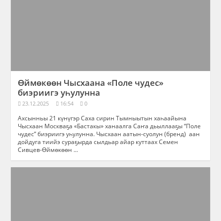
Өймөкөөн Чысхаана «Поле чудес»
биэриигэ уһулунна
23.12.2025
16:54
0
Ахсынньы 21 күнүгэр Саха сирин Тымныытын хаһаайына
Чысхаан Москваҕа «Бастакы» ханаалга Саҥа дьыллааҕы “Поле
чудес” биэриигэ уһулунна. Чысхаан аатын-суолун (бренд) аан
дойдуга тиийэ сураҕырда сылдьар айар куттаах Семен
Сивцев-Өймөкөөн ...