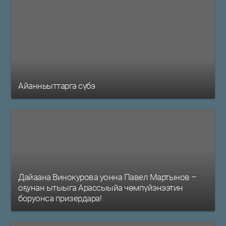
Айанньыттарга сүбэ
Дайаана Винокурова уонна Павел Мартынов –
оҕунан ытыыга Арассыыйа чөмпүйэнээтин
боруонса призердара!