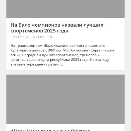
На Бале чемпионов назвали лучших
спортсменов 2025 года
23.12.2025
11:00
0
На традиционном «Бале чемпионов», состоявшемся в
Культурном центре СВФУ им. М.К. Аммосова «Сергеляхские
огни», наградили лучших спортсменов, тренеров и
организаторов спорта республики 2025 года. В этом году
впервые учреждена премия ...