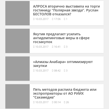
АЛРОСА вторично выставила на торги
гостиницу “Полярная звезда”. Руслан
БЕСТОЛОВ отказался?
10.03.2017
17:06
1
Якутия предлагает усилить
антидемпинговые меры в сфере
госзакупок
10.03.2017
16:41
3
«Алмазы Анабара» оптимизируют
закупки
10.03.2017
08:42
3
Пять методов распила бюджета или
экспроприаторы от АО РИИХ
“Сахамедиа”
10.03.2017
00:14
26