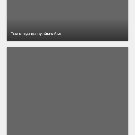
Тыатааҕы дьону аймаабыт