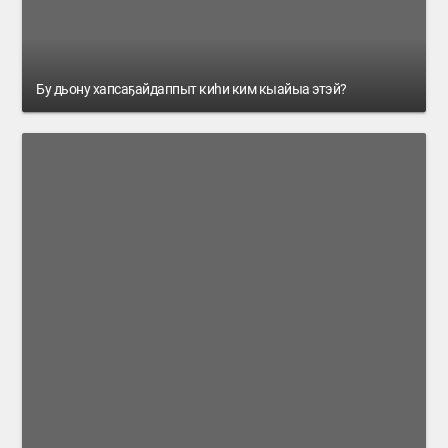
Бу дьону хапсаҕайдаппыт киһи ким кыайыа этэй?