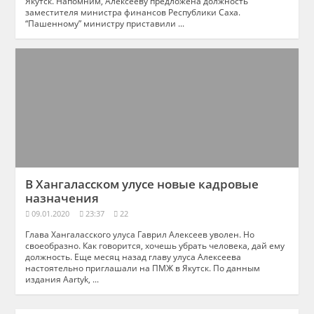
Якутск. Напомним, Алексееву предложена должность
заместителя министра финансов Республики Саха.
“Пашенному” министру приставили ...
В Хангаласском улусе новые кадровые
назначения
09.01.2020
23:37
22
Глава Хангаласского улуса Гаврил Алексеев уволен. Но
своеобразно. Как говорится, хочешь убрать человека, дай ему
должность. Еще месяц назад главу улуса Алексеева
настоятельно приглашали на ПМЖ в Якутск. По данным
издания Aartyk, ...