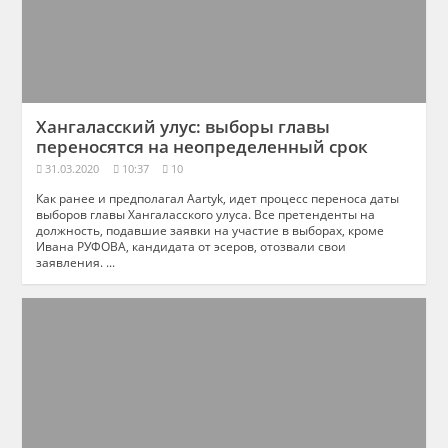
Хангаласский улус: выборы главы
переносятся на неопределенный срок
31.03.2020
10:37
10
Как ранее и предполагал Aartyk, идет процесс переноса даты
выборов главы Хангаласского улуса. Все претенденты на
должность, подавшие заявки на участие в выборах, кроме
Ивана РУФОВА, кандидата от эсеров, отозвали свои
заявления. ...