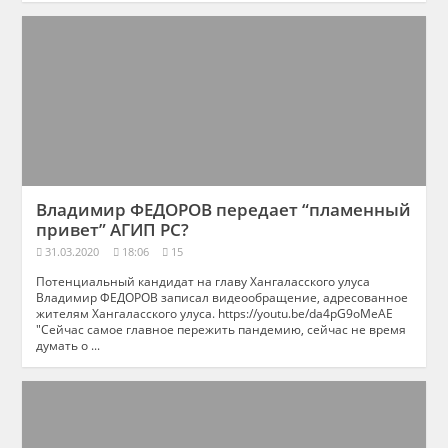
Владимир ФЕДОРОВ передает “пламенный
привет” АГИП РС?
31.03.2020
18:06
15
Потенциальный кандидат на главу Хангаласского улуса
Владимир ФЕДОРОВ записал видеообращение, адресованное
жителям Хангаласского улуса. https://youtu.be/da4pG9oMeAE
"Сейчас самое главное пережить пандемию, сейчас не время
думать о ...