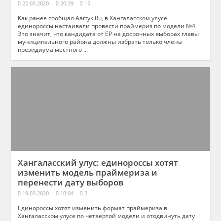
22.03.2020
20:39
15
Как ранее сообщал Aartyk.Ru, в Хангаласском улусе
единороссы настаивали провести праймериз по модели №4.
Это значит, что кандидата от ЕР на досрочных выборах главы
муниципального района должны избрать только члены
президиума местного ...
Хангаласский улус: единороссы хотят
изменить модель праймериза и
перенести дату выборов
19.03.2020
10:04
2
Единороссы хотят изменить формат праймериза в
Хангаласском улусе по четвертой модели и отодвинуть дату