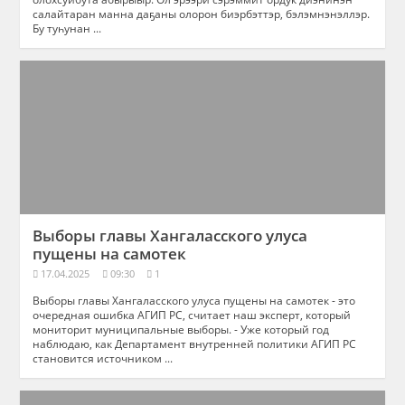
салайтаран манна даҕаны олорон биэрбэттэр, бэлэмнэнэллэр.
Бу туһунан ...
Выборы главы Хангаласского улуса
пущены на самотек
17.04.2025
09:30
1
Выборы главы Хангаласского улуса пущены на самотек - это
очередная ошибка АГИП РС, считает наш эксперт, который
мониторит муниципальные выборы. - Уже который год
наблюдаю, как Департамент внутренней политики АГИП РС
становится источником ...