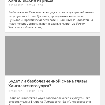
Хангаласские игрища
17.02.2020
07:44
33
Выборы главы Хангаласского улуса по накалу страстей ничем
не уступают «Играм Дыгына», проводимым на ысыахе
Туймаады. Практически всех потенциальных кандидатов на
главу попеременно макают в разные «сливные бачки».
Хангаласский улус вряд ...
Будет ли безболезненной смена главы
Хангаласского улуса?
24.01.2020
14:02
19
Глава Хангаласского улуса Гаврил Алексеев с супругой, экс-
руководителем филиала “Алмазэргиэнбанк”, переезжают в