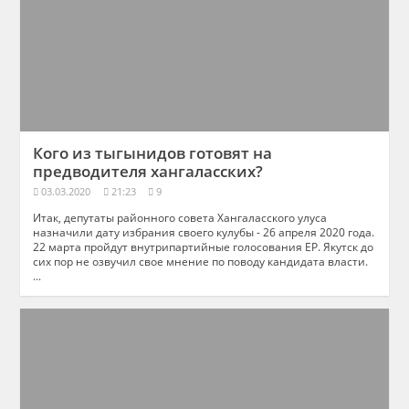
Кого из тыгынидов готовят на
предводителя хангаласских?
03.03.2020
21:23
9
Итак, депутаты районного совета Хангаласского улуса
назначили дату избрания своего кулубы - 26 апреля 2020 года.
22 марта пройдут внутрипартийные голосования ЕР. Якутск до
сих пор не озвучил свое мнение по поводу кандидата власти.
...