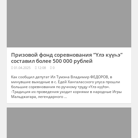
Призовой фонд соревнования “Үлэ күүһэ”
составил более 500 000 рублей
01.04.2025
12:08
0
Как сообщил депутат Ил Тумэна Владимир ФЕДОРОВ, в
минувшие выходные в с. Едей Хангаласского улуса прошли
большие соревнования по ручному труду «Үлэ күүhэ».
-Традиция их проведения уходит корнями в народные Игры
Мальджагара, легендарного ...