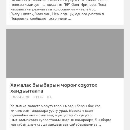
голосов лидирует кандидат от "ЕР" Олег Иринеев. Пока
неизвестны результаты голосования жителей сс.
Булгунняхтах, Улах Аан, Немюгинцы, одного участка в
Покровске, сообщают источники ...
Хаҥалас быыбарын чороҥ соҕотох
хандьытаата
02.04.2020
13:49
4
Хаҥыл хаҥаластар өрүтэ төлөн-мөҕөн баран бас-көс
киһилэрин талаллара уустугурда. Ыарахан дьаҥ
буулаабытынан сылтаан, муус устар 26 күнүгэр
ыытыллыахтаах куоластааһыннарын көһөрөөрү, быыбарга
кыттабыт диэн хас да хандьытаат сайабылыанньа ...