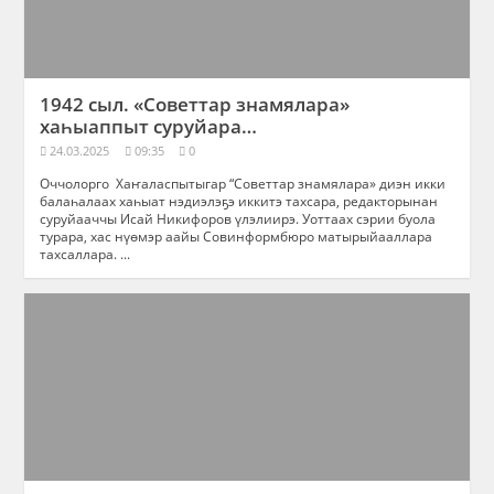
1942 сыл. «Советтар знамялара»
хаһыаппыт суруйара…
24.03.2025
09:35
0
Оччолорго Хаҥаласпытыгар “Советтар знамялара» диэн икки
балаһалаах хаһыат нэдиэлэҕэ иккитэ тахсара, редакторынан
суруйааччы Исай Никифоров үлэлиирэ. Уоттаах сэрии буола
турара, хас нүөмэр аайы Совинформбюро матырыйааллара
тахсаллара. ...