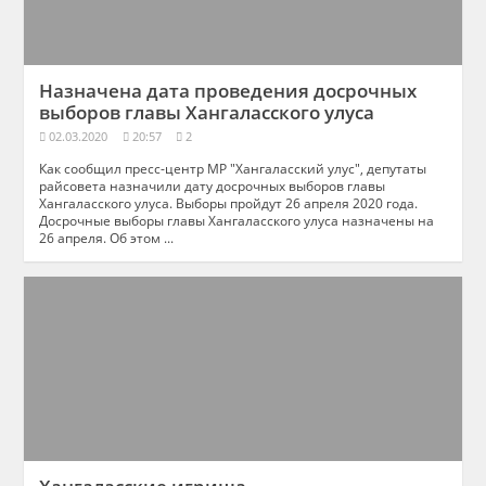
Назначена дата проведения досрочных
выборов главы Хангаласского улуса
02.03.2020
20:57
2
Как сообщил пресс-центр МР "Хангаласский улус", депутаты
райсовета назначили дату досрочных выборов главы
Хангаласского улуса. Выборы пройдут 26 апреля 2020 года.
Досрочные выборы главы Хангаласского улуса назначены на
26 апреля. Об этом ...