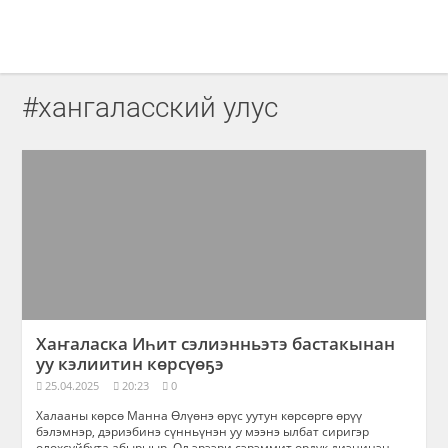
#хангаласский улус
Хаҥаласка Иһит сэлиэнньэтэ бастакынан
уу кэлиитин көрсүөҕэ
25.04.2025
20:23
0
Халааны көрсө Манна Өлүөнэ өрүс уутун көрсөргө өрүү
бэлэмнэр, дэриэбинэ сүнньүнэн уу мээнэ ылбат сиригэр
олохсуйбута абырыыр. Ол эрээри сэрэммит ордук диэнинэн