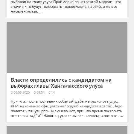
выборов на главу улуса Праймериз по четвертой модели - это
значит, что будут голосовать только члены партии, а не все
население, как ...
Власти определились с кандидатом на
выборах главы Хангаласского улуса
06.03.2020
08:54
14
Ну что ж, после последних событий, дабы не расколоть улус,
ДП-1 наконец-то официально "родил" кандидата власти. Надо
полагать, тянуть резину смысла нет, пришло время поставить
все точки над "и". Наконец утрясены все нюансы, и вот оно - ...