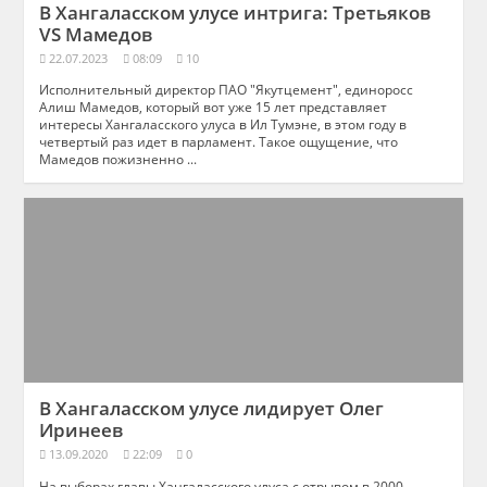
В Хангаласском улусе интрига: Третьяков
VS Мамедов
22.07.2023
08:09
10
Исполнительный директор ПАО "Якутцемент", единоросс
Алиш Мамедов, который вот уже 15 лет представляет
интересы Хангаласского улуса в Ил Тумэне, в этом году в
четвертый раз идет в парламент. Такое ощущение, что
Мамедов пожизненно ...
В Хангаласском улусе лидирует Олег
Иринеев
13.09.2020
22:09
0
На выборах главы Хангаласского улуса с отрывом в 2000