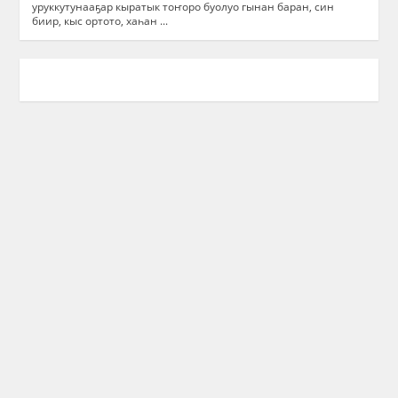
уруккутунааҕар кыратык тоҥоро буолуо гынан баран, син
биир, кыс ортото, хаһан ...