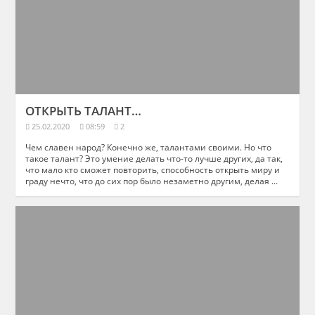
ОТКРЫТЬ ТАЛАНТ…
25.02.2020
08:59
2
Чем славен народ? Конечно же, талантами своими. Но что
такое талант? Это умение делать что-то лучше других, да так,
что мало кто сможет повторить, способность открыть миру и
граду нечто, что до сих пор было незаметно другим, делая ...