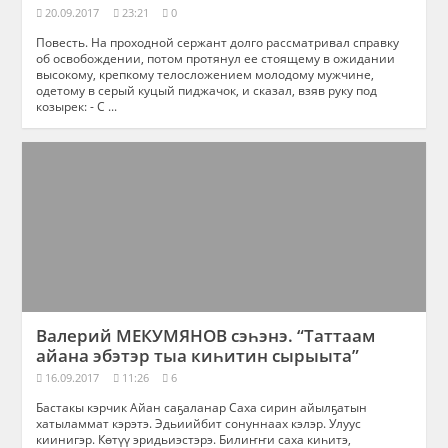
20.09.2017
23:21
0
Повесть. На проходной сержант долго рассматривал справку
об освобождении, потом протянул ее стоящему в ожидании
высокому, крепкому телосложением молодому мужчине,
одетому в серый куцый пиджачок, и сказал, взяв руку под
козырек: - С ...
Валерий МЕКУМЯНОВ сэһэнэ. “Таттаам
айана эбэтэр тыа киһитин сырыыта”
16.09.2017
11:26
6
Бастакы кэрчик Айан саҕаланар Саха сирин айылҕатын
хатыламмат кэрэтэ. Эдьиийбит сонуннаах кэлэр. Улуус
киинигэр. Көтүү эридьиэстэрэ. Билиҥҥи саха киһитэ,