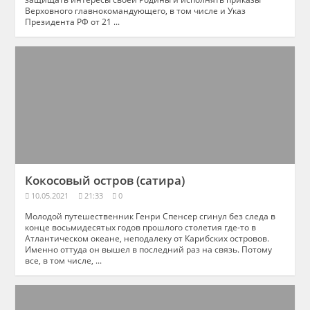
Верховного главнокомандующего, в том числе и Указ
Президента РФ от 21 ...
Кокосовый остров (сатира)
10.05.2021
21:33
0
Молодой путешественник Генри Спенсер сгинул без следа в
конце восьмидесятых годов прошлого столетия где-то в
Атлантическом океане, неподалеку от Карибских островов.
Именно оттуда он вышел в последний раз на связь. Потому
все, в том числе, ...