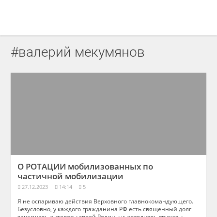
#валерий мекумянов
О РОТАЦИИ мобилизованных по
частичной мобилизации
27.12.2023
14:14
5
Я не оспариваю действия Верховного главнокомандующего.
Безусловно, у каждого гражданина РФ есть священный долг
защищать интересы своей Родины и исполнять приказы