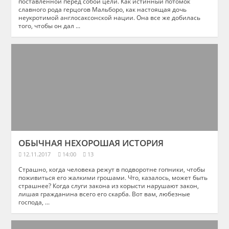
поставленной перед собой цели. Как истинный потомок
славного рода герцогов Мальборо, как настоящая дочь
неукротимой англосаксонской нации. Она все же добилась
того, чтобы он дал ...
ОБЫЧНАЯ НЕХОРОШАЯ ИСТОРИЯ
12.11.2017
14:00
13
Страшно, когда человека режут в подворотне гопники, чтобы
поживиться его жалкими грошами. Что, казалось, может быть
страшнее? Когда слуги закона из корысти нарушают закон,
лишая гражданина всего его скарба. Вот вам, любезные
господа, ...