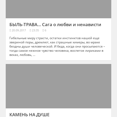
БЫЛЬ-ТРАВА… Сага о любви и ненависти
20.09.2017
23:35
6
Гибельные миру страсти, остатки инстинктов нашей еще
звериной поры, дремлют, как страшные химеры, во мраке
бездны души человеческой. И беда, когда они просыпаются –
тогда самое нежное чувство человека, воспетое лириками в
веках, любовь, ...
КАМЕНЬ НА ДУШЕ