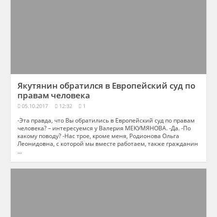
Якутянин обратился в Европейский суд по
правам человека
05.10.2017
12:32
1
-Эта правда, что Вы обратились в Европейский суд по правам
человека? – интересуемся у Валерия МЕКУМЯНОВА. -Да. -По
какому поводу? -Нас трое, кроме меня, Родионова Ольга
Леонидовна, с которой мы вместе работаем, также гражданин
...