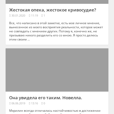
Жестокая опека, жестокое кривосудие?
30.01.2020
11:19
1
Все, что написано в этой заметке, есть мое личное мнение,
вынесенное из моего восприятия реальности, которое может
не совпадать с мнением других. Потому я, конечно же, не
призываю никого разделить его со мною. Я просто делюсь
этим своим ...
Она увидела его таким. Новелла.
06.06.2019
13:16
0
Мэрилин всегда отличалась настойчивостью в достижении