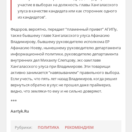
участие в выборах на должность главы Хангаласского
улуса в качестве кандидата или как сторонник одного
из кандидатов”.
Федоров, вероятно, передает “пламенный привет” АГИПу,
также бывшему главе Хангаласского улуса Афанасию
Владимирову, бывшему руководителю исполкома ЕР
Афанасию Ноеву, нынешнему руководителю департамента
информационной политики, руководителю департамента
внутренних дел Михаилу Слепцову, экс-замглаве
Хангаласского улуса при Владимирове. Эти товарищи
активно занимается “навязыванием” правильного выбора.
Если учесть, что пять лет назад Владимиров, когда решил
вернуться обратно в улус не прошел даже праймериз,
видно, что земляки-то ему и не сильно доверяют.
***
Aartyk.Ru
Рубрики:
ПОЛИТИКА
РЕКОМЕНДУЕМ