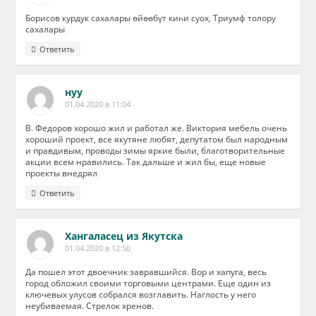
Борисов курдук сахалары өйөөбүт киһи суох, Триумф толору
сахалары
Ответить
нуу
01.04.2020 в 11:04
В. Федоров хорошо жил и работал же. Виктория мебель очень
хороший проект, все якутяне любят, депутатом был народным
и правдивым, проводы зимы яркие были, благотворительные
акции всем нравились. Так дальше и жил бы, еще новые
проекты внедрял
Ответить
Хангаласец из Якутска
01.04.2020 в 12:50
Да пошел этот двоечник завравшийся. Вор и хапуга, весь
город обложил своими торговыми центрами. Еще один из
ключевых улусов собрался возглавить. Наглость у него
неубиваемая. Стрелок хренов.