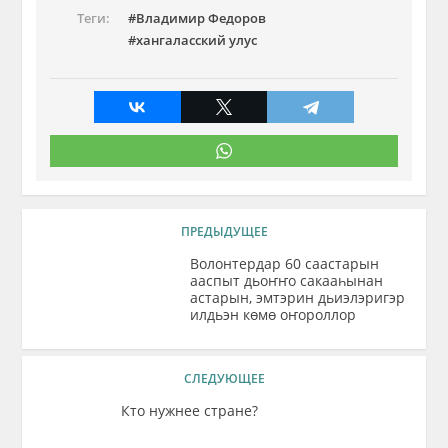
Теги:
Владимир Федоров
хангаласский улус
ПРЕДЫДУЩЕЕ
Волонтердар 60 саастарын
ааспыт дьоҥҥо сакааһынан
астарын, эмтэрин дьиэлэригэр
илдьэн көмө оҥороллор
СЛЕДУЮЩЕЕ
Кто нужнее стране?