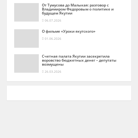
От Тумусова до Малыкая: разговор с
Владимиром Федоровым о политике и
будущем Якутии
06.07.2026
О фильме «Уроки якутского»
01.06.2026
Счетная палата Якутии засекретила
воровство бюджетных денег – депутаты
возмущены
26.03.2026