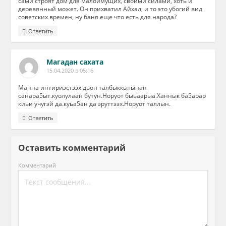
сами строят дом для малоимущих, своими силами, хоть и
деревянный может. Он прихватил Айхал, и то это убогий вид
советских времен, ну баня еще что есть для народа?
Ответить
Магадан сахата
15.04.2020 в 05:16
Манна интириэстээх дьон талбыккытынан
санара5ыт.куолулаан бутун.Норуот быьаарыа.Ханнык ба5арар
киьи учугэй да.куьа5ан да эруттээх.Норуот таллын.
Ответить
Оставить комментарий
Комментарий