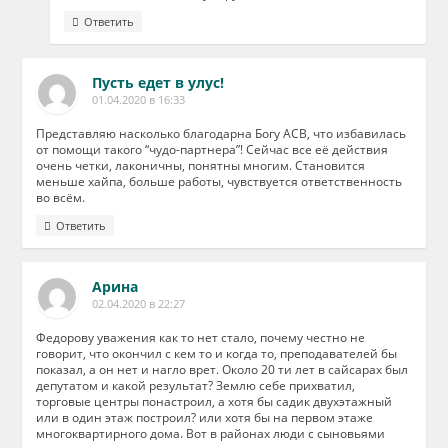
Ответить
Пусть едет в улус!
01.04.2020 в 16:33
Представляю насколько благодарна Богу АСВ, что избавилась
от помощи такого “чудо-партнера”! Сейчас все её действия
очень четки, лаконичны, понятны многим. Становится
меньше хайпа, больше работы, чувствуется ответственность
во всём.
Ответить
Арина
02.04.2020 в 22:27
Федорову уважения как то нет стало, почему честно не
говорит, что окончил с кем то и когда то, преподавателей бы
показал, а он нет и нагло врет. Около 20 ти лет в сайсарах был
депутатом и какой результат? Землю себе прихватил,
торговые центры понастроил, а хотя бы садик двухэтажный
или в один этаж построил? или хотя бы на первом этаже
многоквартирного дома. Вот в районах люди с сыновьями