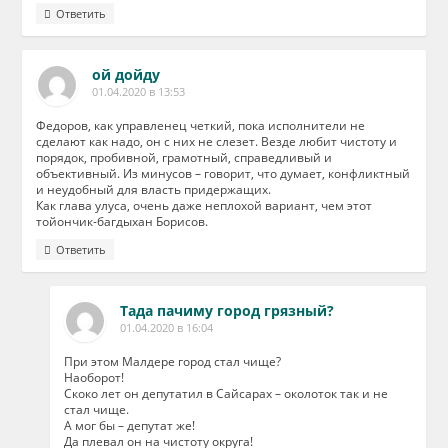
Ответить
ой дойду
01.04.2020 в 13:53
Федоров, как управленец четкий, пока исполнители не
сделают как надо, он с них не слезет. Везде любит чистоту и
порядок, пробивной, грамотный, справедливый и
объективный. Из минусов – говорит, что думает, конфликтный
и неудобный для власть придержащих.
Как глава улуса, очень даже неплохой вариант, чем этот
тойончик-багдыхан Борисов.
Ответить
Тада пачиму город грязный?
01.04.2020 в 16:04
При этом Малдере город стал чище?
Наоборот!
Скоко лет он депутатил в Сайсарах – околоток так и не
стал чище.
А мог бы – депутат же!
Да плевал он на чистоту округа!