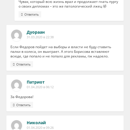
Чувак, который всю жизнь врал и продолжает гнать пургу
о своих дипломах – это же патологический лжец 🤣
Ответить
Дуораан
31.03.2020 в 22:38
Если Федоров пойдет на выборы и власти не буду ставить
палки в колеса, он выиграет. А этого Борисова вставляют
всюде, где попало и не попало для рекламы, пж надоело.
Ответить
Патриот
01.04.2020 в 06:12
За Федорова!
Ответить
Николай
01.04.2020 в 09:26