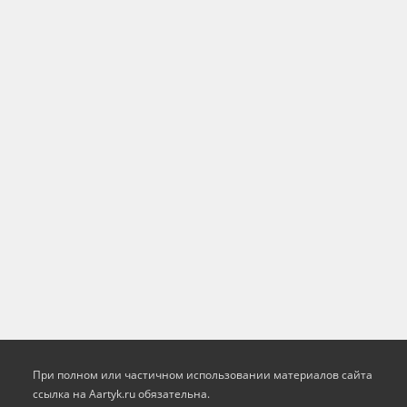
При полном или частичном использовании материалов сайта
ссылка на Aartyk.ru oбязательна.