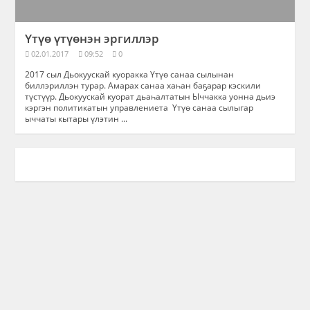
Үтүө үтүөнэн эргиллэр
02.01.2017
09:52
0
2017 сыл Дьокуускай куоракка Үтүө санаа сылынан
биллэриллэн турар. Амарах санаа хаһан баҕарар кэскили
түстүүр. Дьокуускай куорат дьаһалтатын Ыччакка уонна дьиэ
кэргэн политикатын управлениета Үтүө санаа сылыгар
ыччаты кытары үлэтин ...