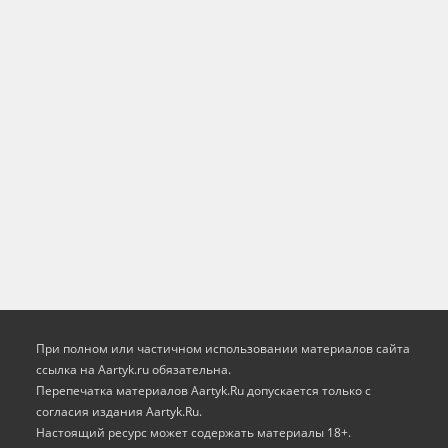
При полном или частичном использовании материалов сайта
ссылка на Aartyk.ru oбязательна.
Перепечатка материалов Aartyk.Ru допускается только с
согласия издания Aartyk.Ru.
Настоящий ресурс может содержать материалы 18+.