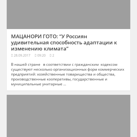
МАЦАНОРИ ГОТО: “У Россиян
удивительная способность адаптации к
изменению климата”
28.09.2017
09:20
2
В нашей стране в соответствии с гражданским кодексом
существуют несколько организационных форм коммерческих
предприятий: хозяйственные товарищества и общества,
производственные кооперативы, государственные и
муниципальные унитарные ...