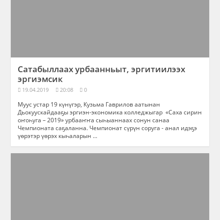
Сатабыллаах урбаанньыт, эргитиилээх
эргиэмсик
19.04.2019
20:08
0
Муус устар 19 күнүгэр, Кузьма Гаврилов аатынан
Дьокуускайдааҕы эргиэн-экономика колледжыгар «Саха сирин
оҥоһуга – 2019» урбааҥҥа сыһыаннаах сонун санаа
Чемпионата саҕаланна. Чемпионат сүрүн соруга - анал идэҕэ
үөрэтэр үөрэх кыһаларын ...