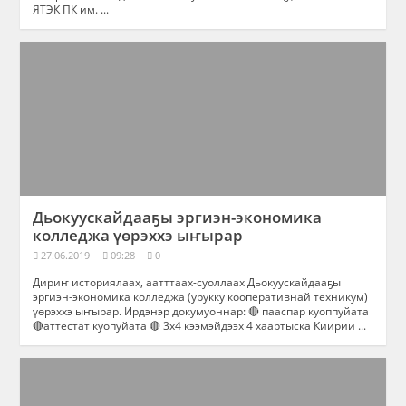
ЯТЭК ПК им. ...
Дьокуускайдааҕы эргиэн-экономика
колледжа үөрэххэ ыҥырар
27.06.2019
09:28
0
Дириҥ историялаах, аатттаах-суоллаах Дьокуускайдааҕы
эргиэн-экономика колледжа (урукку кооперативнай техникум)
үөрэххэ ыҥырар. Ирдэнэр докумуоннар: 🔴 пааспар куоппуйата
🔴аттестат куопуйата 🔴 3х4 кээмэйдээх 4 хаартыска Киирии ...