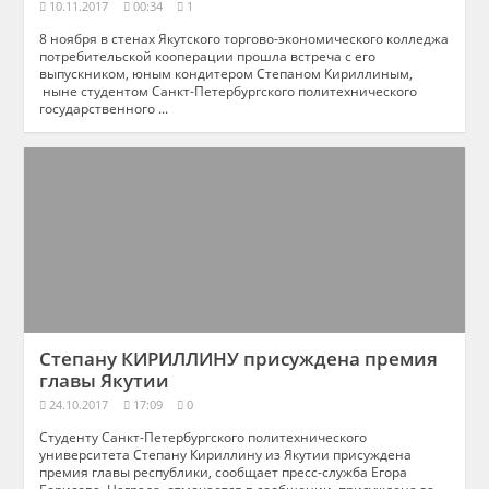
10.11.2017
00:34
1
8 ноября в стенах Якутского торгово-экономического колледжа
потребительской кооперации прошла встреча с его
выпускником, юным кондитером Степаном Кириллиным,
ныне студентом Санкт-Петербургского политехнического
государственного ...
Степану КИРИЛЛИНУ присуждена премия
главы Якутии
24.10.2017
17:09
0
Студенту Санкт-Петербургского политехнического
университета Степану Кириллину из Якутии присуждена
премия главы республики, сообщает пресс-служба Егора
Борисова. Награда, отмечается в сообщении, присуждена за