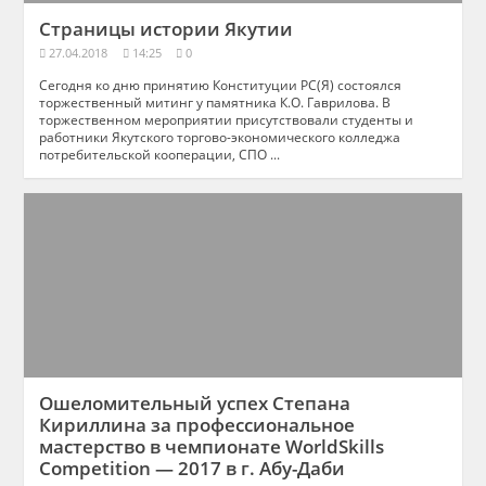
Страницы истории Якутии
27.04.2018
14:25
0
Сегодня ко дню принятию Конституции РС(Я) состоялся
торжественный митинг у памятника К.О. Гаврилова. В
торжественном мероприятии присутствовали студенты и
работники Якутского торгово-экономического колледжа
потребительской кооперации, СПО ...
Ошеломительный успех Степана
Кириллина за профессиональное
мастерство в чемпионате WorldSkills
Competition — 2017 в г. Абу-Даби