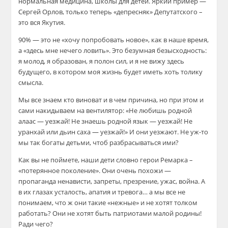
нормальная медицина, школы для детей. Яркий пример —
Сергей Орлов, только теперь «депресняк» Депутатского –
это вся Якутия.
90% — это не «хочу попробовать новое», как в наше время,
а «здесь мне нечего ловить». Это безумная безысходность:
я молод, я образован, я полон сил, и я не вижу здесь
будущего, в котором моя жизнь будет иметь хоть толику
смысла.
Мы все знаем кто виноват и в чем причина, но при этом и
сами накидываем на вентилятор: «Не любишь родной
алаас — уезжай! Не знаешь родной язык — уезжай! Не
уранхай или дьин саха — уезжай!» И они уезжают. Не уж-то
мы так богаты детьми, чтоб разбрасываться ими?
Как вы не поймете, наши дети словно герои Ремарка –
«потерянное поколение». Они очень похожи —
пропаганда ненависти, запреты, презрение, ужас, война. А
в их глазах усталость, апатия и тревога… а мы все не
понимаем, что ж они такие «нежные» и не хотят толком
работать? Они не хотят быть патриотами малой родины!
Ради чего?