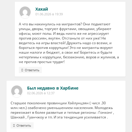
Хахай
01.06.2026 в 19:39
А что вы накинулись на мигрантов? Они подметают
улицы, дворы, торгуют фруктами, овощами, убирают
офисы, моют полы. И ведь никто же не агрессирует
против россиян, якутян. Отстаньте от них уже! Не
ведитесь на игры властей! Дружить надо со всеми, и
бороться против коррупции! Это не мигранты воруют
наши налоги и бюджет, а свои же! Боритесь и будьте
нетерпимы к коррупции, беззаконию, воров и жуликов, а
не против простых трудяг!
Ответить
Был недавно в Харбине
02.06.2026 в 12:37
Старшее поколение провинции Хэйлунцзян ( числ .30
млн.чел.) озабочено уменьшением населения. Молодежь
переезжает в более развитые и теплые регионы : Гонконг ,
Шанхай , Гуанчжоу и тп. И эта тенденция усиливается .
Ответить