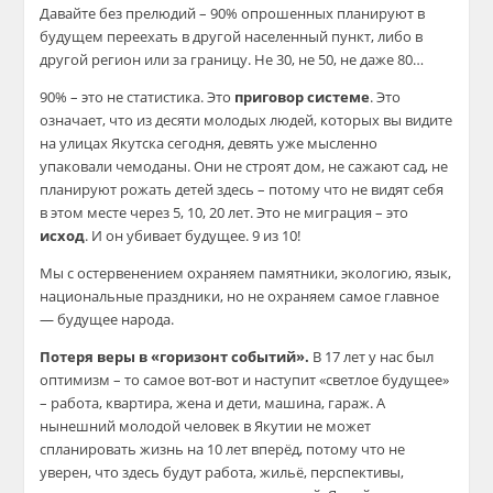
Давайте без прелюдий – 90% опрошенных планируют в
будущем переехать в другой населенный пункт, либо в
другой регион или за границу. Не 30, не 50, не даже 80…
90% – это не статистика. Это
приговор системе
. Это
означает, что из десяти молодых людей, которых вы видите
на улицах Якутска сегодня, девять уже мысленно
упаковали чемоданы. Они не строят дом, не сажают сад, не
планируют рожать детей здесь – потому что не видят себя
в этом месте через 5, 10, 20 лет. Это не миграция – это
исход
. И он убивает будущее. 9 из 10!
Мы с остервенением охраняем памятники, экологию, язык,
национальные праздники, но не охраняем самое главное
— будущее народа.
Потеря веры в «горизонт событий».
В 17 лет у нас был
оптимизм – то самое вот-вот и наступит «светлое будущее»
– работа, квартира, жена и дети, машина, гараж. А
нынешний молодой человек в Якутии не может
спланировать жизнь на 10 лет вперёд, потому что не
уверен, что здесь будут работа, жильё, перспективы,