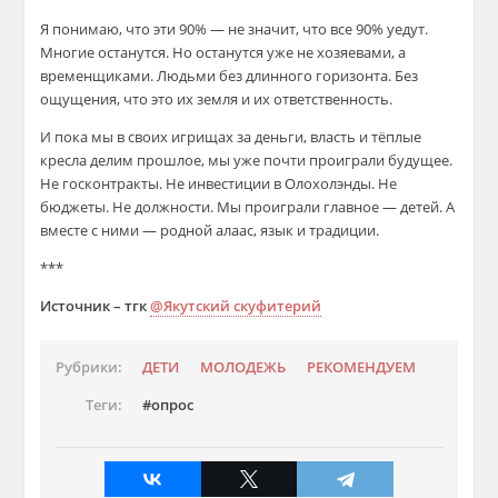
Я понимаю, что эти 90% — не значит, что все 90% уедут.
Многие останутся. Но останутся уже не хозяевами, а
временщиками. Людьми без длинного горизонта. Без
ощущения, что это их земля и их ответственность.
И пока мы в своих игрищах за деньги, власть и тёплые
кресла делим прошлое, мы уже почти проиграли будущее.
Не госконтракты. Не инвестиции в Олохолэнды. Не
бюджеты. Не должности. Мы проиграли главное — детей. А
вместе с ними — родной алаас, язык и традиции.
***
Источник – тгк
@Якутский скуфитерий
Рубрики:
ДЕТИ
МОЛОДЕЖЬ
РЕКОМЕНДУЕМ
Теги:
опрос