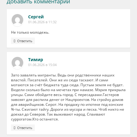
Добавить комментарий
Сергей
01.06.2026 в 11:32
Не только молодежь.
Ответить
Тимир
01.06.2026 в 15:04
Зато завалять мигранты. Ведь они родственники наших
властей. Писателей. Они же их сюда таскают. И сами
мотаются за счёт бюджета туда сюда. Пустым земля не будет.
Видели сколько было на мечетах при намазе. Мэрия прикрыла
улицы. Сами обойдите весь город. С пересадками.Гастеров
завозят для распила денег от Нацпроектов. На стройку домов
для аварийщиков. Сирот. На продажу по ипотеке под конские
%-ты. Сжигают тайгу. Дороги из мусора и песка. Чтоб никто не
доехал до Северов. Так выживают народ. Спаивают
суррогатом.Кто останется.
Ответить