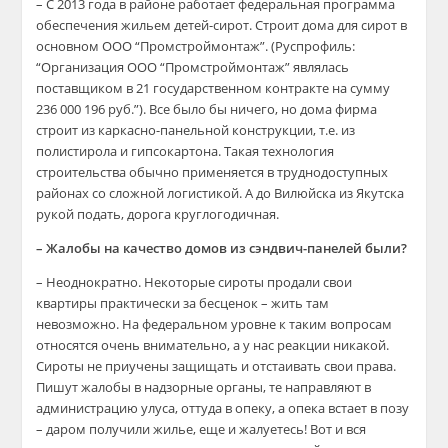
– С 2013 года в районе работает федеральная программа
обеспечения жильем детей-сирот. Строит дома для сирот в
основном ООО “Промстроймонтаж”. (Руспрофиль:
“Организация ООО “Промстроймонтаж” являлась
поставщиком в 21 государственном контракте на сумму
236 000 196 руб.”). Все было бы ничего, но дома фирма
строит из каркасно-панельной конструкции, т.е. из
полистирола и гипсокартона. Такая технология
строительства обычно применяется в труднодоступных
районах со сложной логистикой. А до Вилюйска из Якутска
рукой подать, дорога круглогодичная.
– Жалобы на качество домов из сэндвич-панелей были?
– Неоднократно. Некоторые сироты продали свои
квартиры практически за бесценок – жить там
невозможно. На федеральном уровне к таким вопросам
относятся очень внимательно, а у нас реакции никакой.
Сироты не приучены защищать и отстаивать свои права.
Пишут жалобы в надзорные органы, те направляют в
администрацию улуса, оттуда в опеку, а опека встает в позу
– даром получили жилье, еще и жалуетесь! Вот и вся