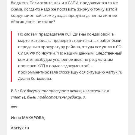
бюджета. Посмотрите, как и в САПИ, продолжается та же
схема. Когда-то надо же поставить жирную точку в этой
коррупционной схеме увода народных денег на личное
обогащение, не так ли?
По словам председателя КСП Дианы Кондаковой, в
марте материалы проверки строительных работ были
переданы в прокуратуру района, оттуда все ушло в СО
СУ СК РФ по Якутии. “По нашим данным, Следственный
комитет возбудил уголовное дело по результатам
проверки КСП о подлоге документов”, –
прокомментировала сложившуюся ситуацию Аartyk.ru
Диана Кондакова.
P.S.:
Все документы проверок и актов, изложенные в
статье, были предоставлены редакции.
***
Инна МАКАРОВА,
Аartyk.ru