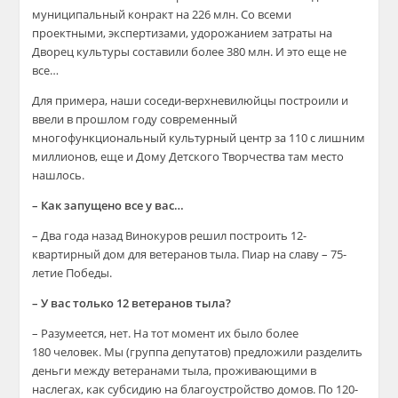
муниципальный конракт на 226 млн. Со всеми
проектными, экспертизами, удорожанием затраты на
Дворец культуры составили более 380 млн. И это еще не
все…
Для примера, наши соседи-верхневилюйцы построили и
ввели в прошлом году современный
многофункциональный культурный центр за 110 с лишним
миллионов, еще и Дому Детского Творчества там место
нашлось.
– Как запущено все у вас…
– Два года назад Винокуров решил построить 12-
квартирный дом для ветеранов тыла. Пиар на славу – 75-
летие Победы.
– У вас только 12 ветеранов тыла?
– Разумеется, нет. На тот момент их было более
180 человек. Мы (группа депутатов) предложили разделить
деньги между ветеранами тыла, проживающими в
наслегах, как субсидию на благоустройство домов. По 120-