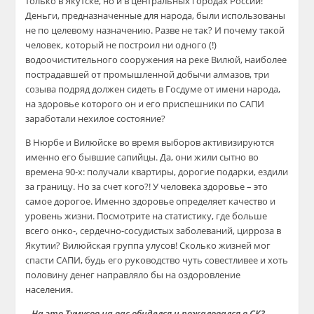
только в Якутске, но и в центральных городах России!
Деньги, предназначенные для народа, были использованы
не по целевому назначению. Разве не так? И почему такой
человек, который не построил ни одного (!)
водоочистительного сооружения на реке Вилюй, наиболее
пострадавшей от промышленной добычи алмазов, три
созыва подряд должен сидеть в Госдуме от имени народа,
на здоровье которого он и его приспешники по САПИ
заработали нехилое состояние?
В Нюрбе и Вилюйске во время выборов активизируются
именно его бывшие сапийцы. Да, они жили сытно во
времена 90-х: получали квартиры, дорогие подарки, ездили
за границу. Но за счет кого?! У человека здоровье – это
самое дорогое. Именно здоровье определяет качество и
уровень жизни. Посмотрите на статистику, где больше
всего онко-, сердечно-сосудистых заболеваний, цирроза в
Якутии? Вилюйская группа улусов! Сколько жизней мог
спасти САПИ, будь его руководство чуть совестливее и хоть
половину денег направляло бы на оздоровление
населения.
– На это Тумусов на вас обиделся и пожаловался в СК?