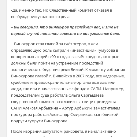
-Да, именно так. Но Следственный комитет отказал в
возбуждении уголовного дела.
– Вы говорили, что Винокуров преследует вас, и это не
первый случай попытки завести на вас уголовное дело.
– Винокуров стал главой за счёт эсеров, в чем
определяющую роль сыграли «инвестиции» Тумусова в
конкретных людей в 90-х годах за счёт средств , которые
должны были пойти на устранение последствий
экологического бедствия реки Вилюй. К моменту избрания
Винокурова главой г. Вилюйска в 2007 году, все надзорные,
судебные и правоохранительные органы возглавляли
люди, так или иначе связанные с фондом САПИ. Например,
председателем суда работала Ольга Саргыдаева,
следственный комитет возглавил сын вице-президента
САПИ Алексея Арбыкина – Артур Арбыкин, заместителем
прокурора работал Александр Смирников, сын близкой
подруги супруги Винокурова.
После избрания депутатом райсовета, я начал активно