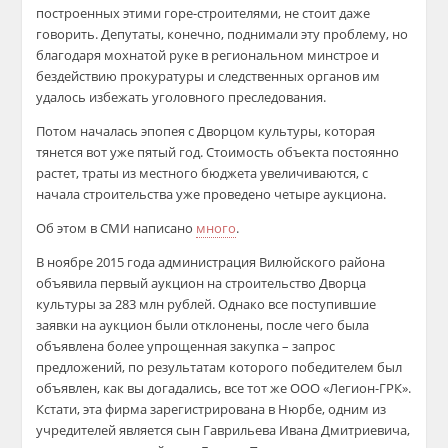
построенных этими горе-строителями, не стоит даже
говорить. Депутаты, конечно, поднимали эту проблему, но
благодаря мохнатой руке в региональном минстрое и
бездействию прокуратуры и следственных органов им
удалось избежать уголовного преследования.
Потом началась эпопея с Дворцом культуры, которая
тянется вот уже пятый год. Стоимость объекта постоянно
растет, траты из местного бюджета увеличиваются, с
начала строительства уже проведено четыре аукциона.
Об этом в СМИ написано
много
.
В ноябре 2015 года администрация Вилюйского района
объявила первый аукцион на строительство Дворца
культуры за 283 млн рублей. Однако все поступившие
заявки на аукцион были отклонены, после чего была
объявлена более упрощенная закупка – запрос
предложений, по результатам которого победителем был
объявлен, как вы догадались, все тот же ООО «Легион-ГРК».
Кстати, эта фирма зарегистрирована в Нюрбе, одним из
учредителей является сын Гаврильева Ивана Дмитриевича,