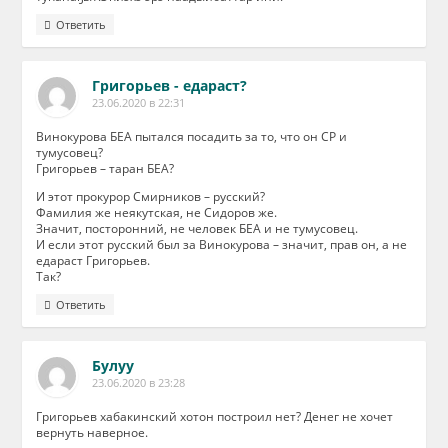
Ответить
Григорьев - едараст?
23.06.2020 в 22:31
Винокурова БЕА пытался посадить за то, что он СР и
тумусовец?
Григорьев – таран БЕА?
И этот прокурор Смирников – русский?
Фамилия же неякутская, не Сидоров же.
Значит, посторонний, не человек БЕА и не тумусовец.
И если этот русский был за Винокурова – значит, прав он, а не
едараст Григорьев.
Так?
Ответить
Булуу
23.06.2020 в 23:28
Григорьев хабакинский хотон построил нет? Денег не хочет
вернуть наверное.