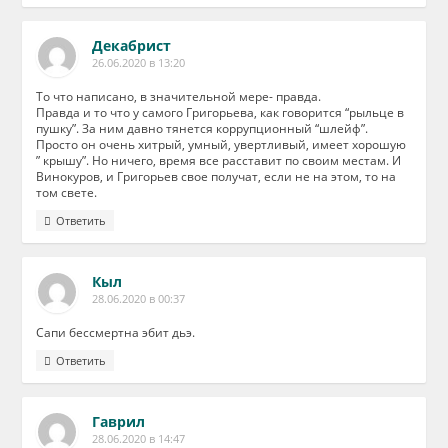
Декабрист
26.06.2020 в 13:20
То что написано, в значительной мере- правда.
Правда и то что у самого Григорьева, как говорится “рыльце в
пушку”. За ним давно тянется коррупционный “шлейф”.
Просто он очень хитрый, умный, увертливый, имеет хорошую
” крышу”. Но ничего, время все расставит по своим местам. И
Винокуров, и Григорьев свое получат, если не на этом, то на
том свете.
Ответить
Кыл
28.06.2020 в 00:37
Сапи бессмертна эбит дьэ.
Ответить
Гаврил
28.06.2020 в 14:47