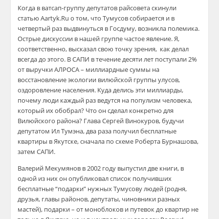
Когда в ватсап-группу депутатов райсовета скинули
статью Aartyk.Ru о том, что Тумусов собирается и в
четвертый раз выдвинуться в Госдуму, возникла полемика.
Острые дискуссии в нашей группе частое явление. Я,
соответственно, высказал свою точку зрения, как делал
всегда до этого. В САПИ в течение десяти лет поступали 2%
от выручки АЛРОСА – миллиардные суммы на
восстановление экологии вилюйской группы улусов,
оздоровление населения. Куда делись эти миллиарды,
почему люди каждый раз ведутся на популизм человека,
который их обобрал? Что он сделал конкретно для
Вилюйского района? Глава Сергей Винокуров, будучи
депутатом Ил Тумэна, два раза получил бесплатные
квартиры в Якутске, сначала по схеме Роберта Бурнашова,
затем САПИ.
Валерий Мекумянов в 2002 году выпустил две книги, в
одной из них он опубликовал список получивших
бесплатные “подарки” нужных Тумусову людей (родня,
друзья, главы районов, депутаты, чиновники разных
мастей), подарки – от моноблоков и путевок до квартир не