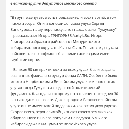
в ватсап-группе депутатов местного совета.
“В группе депутатов есть представители всех партий, в том
числе и эсеры. Они и донесли до главы улуса Сергея
Винокурова нашу переписку, а тот нажаловался Тумусову”,
– рассказывает Игорь ГРИГОРЬЕВ Aartyk.Ru. Игорь
Григорьев избрался в райсовет от Мичуринского
избирательного округа (п. Кысыл-Сыр). По словам депутата
райсовета, его конфликт с бывшими сапиевцами имеет
глубокие корни.
– В лихие 90-ые практически во всех улусах были созданы
различные филиалы структур фонда САПИ. Особенно было
много в Нюрбинском и Вилюйском улусах, именно в этих
улусах тогда Тумусов и создал свой политический
фундамент, благодаря которому он в течение последних 30
лет находится во власти. Даже в родном Верхневилюйском
улусе он не имеет такой поддержки, как в этих двух улусах.
Скорее всего, верхневилюйцы знают своего земляка как
облупленного и на его популизм не ведутся. А мы его
избирали даже в Ил Тумэн от Вилюйского улуса.