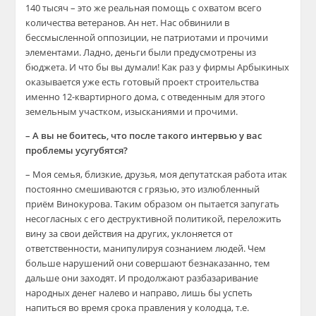
140 тысяч – это же реальная помощь с охватом всего
количества ветеранов. Ан нет. Нас обвинили в
бессмысленной оппозиции, не патриотами и прочими
элементами. Ладно, деньги были предусмотрены из
бюджета. И что бы вы думали! Как раз у фирмы Арбыкиных
оказывается уже есть готовый проект строительства
именно 12-квартирного дома, с отведенным для этого
земельным участком, изысканиями и прочими.
– А вы не боитесь, что после такого интервью у вас
проблемы усугубятся?
– Моя семья, близкие, друзья, моя депутатская работа итак
постоянно смешиваются с грязью, это излюбленный
приём Винокурова. Таким образом он пытается запугать
несогласных с его деструктивной политикой, переложить
вину за свои действия на других, уклоняется от
ответственности, манипулируя сознанием людей. Чем
больше нарушений они совершают безнаказанно, тем
дальше они заходят. И продолжают разбазаривание
народных денег налево и направо, лишь бы успеть
напиться во время срока правления у колодца, т.е.