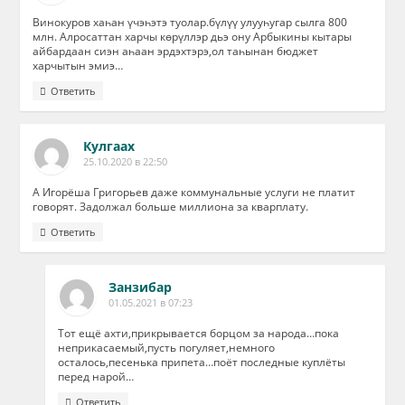
Винокуров хаһан үчэһэтэ туолар.бүлүү улууһугар сылга 800
млн. Алросаттан харчы көрүллэр дьэ ону Арбыкины кытары
айбардаан сиэн аһаан эрдэхтэрэ,ол таһынан бюджет
харчытын эмиэ…
Ответить
Кулгаах
25.10.2020 в 22:50
А Игорёша Григорьев даже коммунальные услуги не платит
говорят. Задолжал больше миллиона за кварплату.
Ответить
Занзибар
01.05.2021 в 07:23
Тот ещё ахти,прикрывается борцом за народа…пока
неприкасаемый,пусть погуляет,немного
осталось,песенька припета…поёт последные куплёты
перед нарой…
Ответить