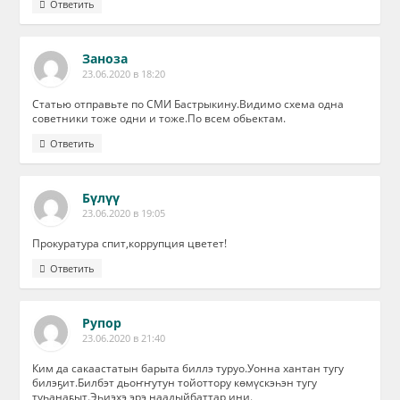
Ответить
Заноза
23.06.2020 в 18:20
Статью отправьте по СМИ Бастрыкину.Видимо схема одна
советники тоже одни и тоже.По всем обьектам.
Ответить
Бүлүү
23.06.2020 в 19:05
Прокуратура спит,коррупция цветет!
Ответить
Рупор
23.06.2020 в 21:40
Ким да сакаастатын барыта биллэ туруо.Уонна хантан тугу
билэҕит.Билбэт дьоҥҥутун тойоттору көмүскэһэн тугу
туһанаҕыт.Эһиэхэ эрэ наадыйбаттар ини.