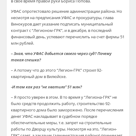
в свое время правой руки Бориса Попова.
УФАС опротестовало решение администрации района. Но
несмотря на предписания УФАС и прокуратуры, глава
Винокуров дает указание подписать муниципальный
контракт с “Легионом-ГРК”, и в декабре, в последний
финансовый день, успевают перечислить на счет фирмы 51
млн рублей.
– Зная, что УФАС добьется своего через суд? Почему
такая спешка?
– А потому что до этого “Легион-ГРК” строил 92-
квартирный дом в Вилюйске.
-И там как раз “не хватило” 51 млн?
– Я просто уверен в этом. В то время у “Легиона-ГРК” не
было средств продолжить работу, строительство 92-
квартирного дома было заморожено. После перечисления
денег УФАС накладывает в судебном порядке
обеспечительные меры, т.е. запрет на строительные
работы по Дворцу культуры. Несмотря на это, “Легион-
ГРК” сдает, а заказчик (администрация района) принимает