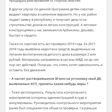
процедура реагирования со стороны властей.
В других улусах по данной программе детям-сиротам
выдают квартиры в каменном варианте. Но у нас район
подает заявку в республику и получает деньги на
строительство домов из легких конструкций. А легкими
конструкциями у нас занимаются Арбыкины. Дешево,
быстро и сердито.
Также по сиротам есть акт проверки 2019 года. За 2017-
2918 годы выявлена недостача средств, выделенных на
питание воспитанников детского дома в размере 2 млн
рублей. Материалы направлены в органы МВД, но до сих
пор нет действий. Полагаю, что опять хотят заволокитить и
оставить без движения.
– А насчет растворившихся 30 млн на установку свай ДК,
выявленных КСП, приняты какие-нибудь меры ?
– Тоже застопорилось. Результаты контрольного
мероприятия оспорены администрацией в суде и
аннулированы. Руководитель контрольного мероприятия
ранее был специалистом объекта проверки, т.е.раньше