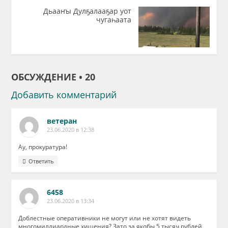
Дьааҥы Дулҕалааҕар уот
чугаһаата
ОБСУЖДЕНИЕ • 20
Добавить комментарий
ветеран
23.06.2020 в 12:38
Ау, прокуратура!
Ответить
6458
23.06.2020 в 13:34
Доблестные оперативники не могут или не хотят видеть
многомиллиардные хищения? Зато за якобы 5 тысяч рублей