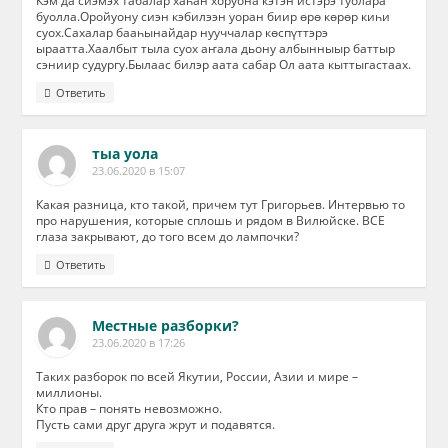
Кэм да сиэмэх табалар хаһан хоруона кэтэн истэрэ туолара
буолла.Оройуону сиэн кэбилээн уоран биир өрө көрөр киһи
суох.Сахалар бааһынайдар нууччалар көспүттэрэ
ыраатта.Хаалбыт тыла суох аҥала дьону албынныыр баттыр
сэниир судургу.Былаас билэр аата сабар Ол аата кыттыгастаах.
Ответить
тыа уола
23.06.2020 в 15:07
Какая разница, кто такой, причем тут Григорьев. Интервью то
про нарушения, которые сплошь и рядом в Вилюйске. ВСЕ
глаза закрывают, до того всем до лампочки?
Ответить
Местные разборки?
23.06.2020 в 17:26
Таких разборок по всей Якутии, России, Азии и мире –
миллионы.
Кто прав – понять невозможно.
Пусть сами друг друга жрут и подавятся.