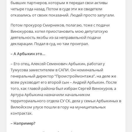
бывших партнеров, которым я передал свои активы
четыре года назад. Потом в суде эти же свидетели
отказались от своих показаний. Людей просто запугали.
Потом прокурор Смирников, полагаю, тоже с подачи
Винокурова, хотел приостановить мою депутатскую
деятельность якобы из-за неправильной подачи
декларации. Подал в суд, но там проиграл.
– А Арбыкин это…
– Его отец, Алексей Семенович Арбыкин, работал у
Тумусова заместителем в САПИ. Он номинальный
генеральный директор “Промстроймонтажа”, на деле же
всем руководит его второй сын – Андрей Арбыкин. После
того, как главой района был избран Сергей Винокуров, а
Артура Арбыкина назначили начальником
территориального отдела СУ СК, дела у семьи Арбыкиных в
Вилюйском улусе пошли в гору на муниципальных
контрактах.
– Например?