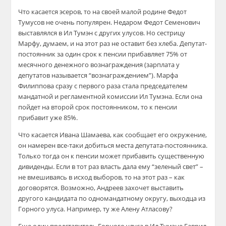
Что касается эсеров, то на своей малой родине Федот
Тумусов не очень популярен. Недаром Федот Семенович
выставлялся в Ил Тумэн с других улусов. Но сестрицу
Марфу, думаем, и на этот раз не оставит без хлеба. Депутат-
постоянник за один срок к пенсии прибавляет 75% от
месячного денежного вознаграждения (зарплата у
депутатов называется “вознаграждением”). Марфа
Филиппова сразу с первого раза стала председателем
мандатной и регламентной комиссии Ил Тумэна. Если она
пойдет на второй срок постоянником, то к пенсии
прибавит уже 85%.
Что касается Ивана Шамаева, как сообщает его окружение,
он намерен все-таки добиться места депутата-постоянника.
Только тогда он к пенсии может прибавить существенную
дивиденды. Если в тот раз власть дала ему “зеленый свет” –
не вмешиваясь в исход выборов, то на этот раз – как
договорятся. Возможно, Андреев захочет выставить
другого кандидата по одномандатному округу, выходца из
Горного улуса. Например, ту же Алену Атласову?