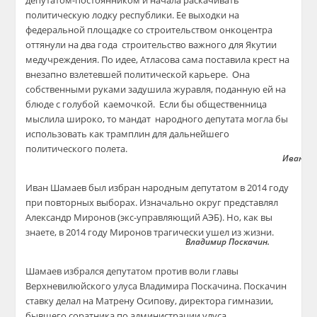
депутатом-постоянником и начала раскачивать
политическую лодку республики. Ее выходки на
федеральной площадке со строительством онкоцентра
оттянули на два года строительство важного для Якутии
медучреждения. По идее, Атласова сама поставила крест на
внезапно взлетевшей политической карьере. Она
собственными руками задушила журавля, поданную ей на
блюде с голубой каемочкой. Если бы общественница
мыслила широко, то мандат народного депутата могла бы
использовать как трамплин для дальнейшего
политического полета.
Иван Ш
Иван Шамаев был избран народным депутатом в 2014 году
при повторных выборах. Изначально округ представлял
Александр Миронов (экс-управляющий АЭБ). Но, как вы
знаете, в 2014 году Миронов трагически ушел из жизни.
Владимир Поскачин.
Шамаев избрался депутатом против воли главы
Верхневилюйского улуса Владимира Поскачина. Поскачин
ставку делал на Матрену Осипову, директора гимназии,
бывшего соратника по администрации улуса.