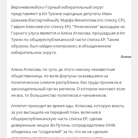
Верхневилюйско-Горный избирательный округ
представляют в Ил Тумэне народные депутаты Иван
Шамаев (беспартийный), Марфа Филиппова (по списку СР),
Гаврил Алексеев (по списку ЕР). “Этническим” выходцем из
Горного улуса является и Алена Атласова, прошедшая в Ил
Тумэн по общереспубликанской части списка ЕР. Таким
образом, был найден компромисс в объединенном
избирательном округе.
Алена Ат
Алена Атласова, по сути, до этого никому неизвестная
общественница, по воле фортуны оказавшаяся на
политическом олимпе республики, без труда проникла в
законодательный орган региона. О котором мечтают если
не все, то большинство политиков и чиновников.
Аппетит приходит во время еды. Атласова, которую власть
за ухо вытащила на передний план, включив в
общереспубликанскую часть списка ЕР, сделав
доверенным лицом Вл.Путина, сопредседателем ОНФ,
обиделась на “создателей” за то, что ее не сделали