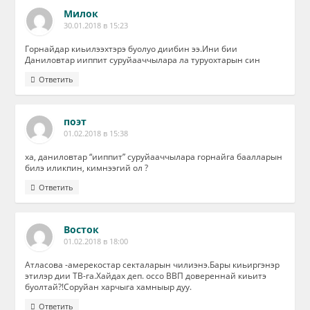
Милок
30.01.2018 в 15:23
Горнайдар киьилээхтэрэ буолуо диибин ээ.Ини бии
Даниловтар ииппит суруйааччылара ла туруохтарын син
Ответить
поэт
01.02.2018 в 15:38
ха, даниловтар “ииппит” суруйааччылара горнайга баалларын
билэ иликпин, кимнээгий ол ?
Ответить
Восток
01.02.2018 в 18:00
Атласова -амерекостар секталарын чилиэнэ.Бары киьиргэнэр
этилэр дии ТВ-га.Хайдах деп. оссо ВВП довереннай киьитэ
буолтай?!Соруйан харчыга хамныыр дуу.
Ответить