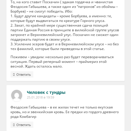
То, на кого ставит Поскачин ( эдакая гордячка и чванистая
Феодосия Габышева, а также один из “патронов” из обоймы –
Борбуев) – не смогут победить. Ибо:
1. Будут другие кандидаты – кроме Борбуева, а именно: те,
которые будут выдвигаться по креатуре Горного улуса.
2. Закат, по крайней мере существенная сдача позиций
партии Единая Россия в принципе в вилюйской группе улусов
затронет и Верхневилюйский улус. Поскачин не сможет один
поддержать партию в своем улусе.
3. Усиление эсеров будет и в Верхневилюйском улусе – но без
тех фамилий, которые были приведены в этой статье.
Поживем – увидим: несколько раз будет переворачиваться
ситуация. Первый реперный момент – праймериз этой
весной. Ждать осталось мало.
Ответить
Человек с тундры
25.01.2018 в 19:59
Феодосия Габышева – в ее жилах течет не только якутская
кровь, но и эвенкийская кровь. Ее предки из гордого древнего
рода Комбагир
Ответить