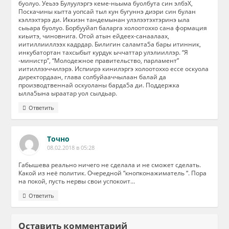
буолуо. Уеьээ Булуулэргэ кеме-ньыма буолбута син элбэХ,
Поскачины кытта уопсай тыл кун бугуннэ диэри син булан
кэллэхтэрэ ди. Иккиэн тандемынан улэлээтэхтэринэ ыла
сыьара буолуо. Борбууйап баларга холоотоххо сана формация
киьитэ, чиновнига. Отой атын ейдеех-санаалаах,
иитиллииллээх кадрдар. Билигин саламта5а бары итинник,
инкубатортан тахсыбыт курдук ыччаттар улэлииллэр. “Я
-министр”, “Молодежное правительство, парламент”
иитиллээччилэрэ. Испиирэ кинилэргэ холоотоххо ессе оскуола
директордаан, глава солбуйааччылаан балай да
производтвеннай оскуоланы барда5а ди. Поддержка
ылла5ына ыраатар уол сылдьар.
Ответить
Точно
08.02.2018 в 05:28
Габышева реально ничего не сделала и не сможет сделать.
Какой из неё политик. Очередной “кнопконажиматель “. Пора
на покой, пусть нервы свои успокоит…
Ответить
Оставить комментарий