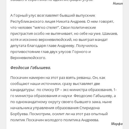
Никита А
А Горный улус возглавляет бывший выпускник
Республиканского лицея Никита Андреев. О нем говорят,
что человек “мягко стелет”. Свои политические
пристрастия особо не выпячивает, но себе на уме. Шамаев,
хотя и исконно верхневилюйский, но выиграл мандат
депутата благодаря главе Андрееву. Получилось
противостояние глав двух улусов: Горного и
Верхневилюйского.
Феодосия Габышева.
Поскачин намерен на этот раз взять реванш. Он, как
сообщают наши источники, сразу выставляет две
кандидатуры: по списку ЕР – экс-министра образования, 1-
го министра образования и науки Феодосию Габышеву, а
по одномандатному округу своего бывшего зама, ныне
начальника управления образования Спиридона
Борбуева. Посмотрим, осилит ли на этот раз опытный
политик Поскачин молодого политика Андреева.
Марфа Фи