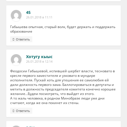
45
26.01.2018 в 11:11
Габышева опытная, старый волк, будет держать и поддержать
образование
Ответить
Хотугу кыыс
26.01.2018 в 12:14
Феодосии Габышевой, испившей шербет власти, тесновато в
кресле первого заместителя и узковато в мундире
исполнителя. Пускай хоть для утешения ее самолюбия ей
дали должность первого зама. Баллотироваться в депутаты и
метить в должность председателя комитета конечно хорошее
желание…Будем посмотреть, что выйдет из этого.
А то жаль человека, в родном Минобразе люди уже дни
считают, когда же она покинет их стены.
Ответить