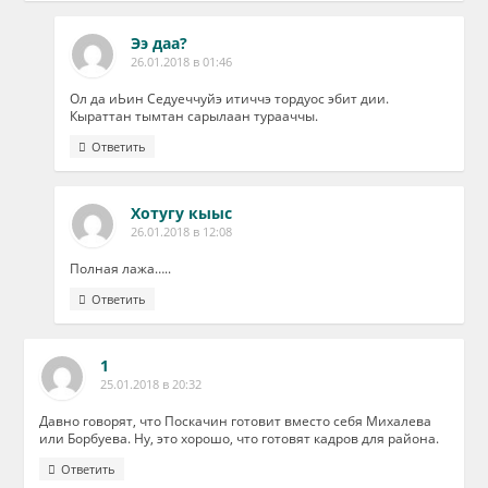
Ээ даа?
26.01.2018 в 01:46
Ол да иЬин Седуеччуйэ итиччэ тордуос эбит дии.
Кыраттан тымтан сарылаан турааччы.
Ответить
Хотугу кыыс
26.01.2018 в 12:08
Полная лажа…..
Ответить
1
25.01.2018 в 20:32
Давно говорят, что Поскачин готовит вместо себя Михалева
или Борбуева. Ну, это хорошо, что готовят кадров для района.
Ответить