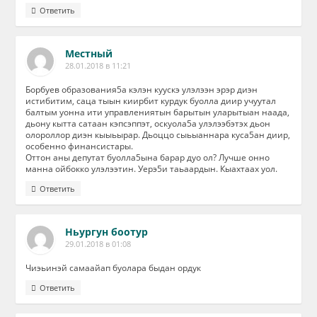
Ответить
Местный
28.01.2018 в 11:21
Борбуев образования5а кэлэн куускэ улэлээн эрэр диэн
истибитим, саца тыын киирбит курдук буолла диир учуутал
балтым уонна ити управлениятын барытын уларытыан наада,
дьону кытта сатаан кэпсэппэт, оскуола5а улэлээбэтэх дьон
олороллор диэн кыыьырар. Дьоццо сыьыаннара куса5ан диир,
особенно финансистары.
Оттон аны депутат буолла5ына барар дуо ол? Лучше онно
манна ойбокко улэлээтин. Уерэ5и таьаардын. Кыахтаах уол.
Ответить
Ньургун боотур
29.01.2018 в 01:08
Чиэьинэй самаайап буолара быдан ордук
Ответить