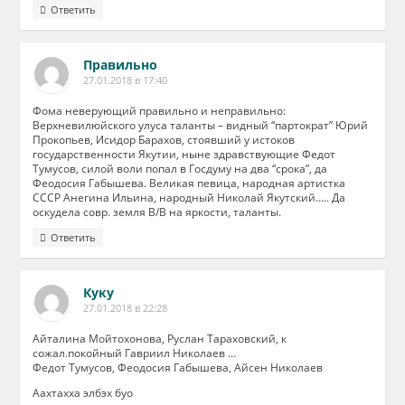
Ответить
Правильно
27.01.2018 в 17:40
Фома неверующий правильно и неправильно:
Верхневилюйского улуса таланты – видный “партократ” Юрий
Прокопьев, Исидор Барахов, стоявший у истоков
государственности Якутии, ныне здравствующие Федот
Тумусов, силой воли попал в Госдуму на два “срока”, да
Феодосия Габышева. Великая певица, народная артистка
СССР Анегина Ильина, народный Николай Якутский….. Да
оскудела совр. земля В/В на яркости, таланты.
Ответить
Куку
27.01.2018 в 22:28
Айталина Мойтохонова, Руслан Тараховский, к
сожал.покойный Гавриил Николаев …
Федот Тумусов, Феодосия Габышева, Айсен Николаев
Аахтахха элбэх буо