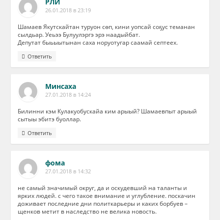
РЛИ
26.01.2018 в 23:19
Шамаев Якутскайтан туруон сөп, кини уопсай соҕус теманан
сылдьар. Уеьээ Булуулэргэ эрэ наадыйбат.
Депутат быьыытынан саха норуотугар саамай септеех.
Ответить
Минсаха
27.01.2018 в 14:24
Билинни кэм Кулакуобускайа ким арыый? Шамаевпыт арыый
сытыы эбитэ буоллар.
Ответить
фома
27.01.2018 в 14:32
не самый значимый округ, да и оскудевший на таланты и
ярких людей. с чего такое внимание и углубление. поскачин
доживает последние дни политкарьеры и каких борбуев –
щенков метит в наследство не велика новость.