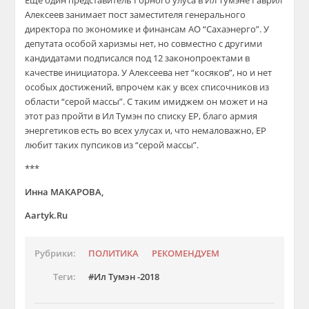
Еще один представитель Горного улуса в Ил Тумэне Гаврил
Алексеев занимает пост заместителя генерального
директора по экономике и финансам АО “Сахаэнерго”. У
депутата особой харизмы нет, но совместно с другими
кандидатами подписался под 12 законопроектами в
качестве инициатора. У Алексеева нет “косяков”, но и нет
особых достижений, впрочем как у всех списочников из
области “серой массы”. С таким имиджем он может и на
этот раз пройти в Ил Тумэн по списку ЕР, благо армия
энергетиков есть во всех улусах и, что немаловажно, ЕР
любит таких пупсиков из “серой массы”.
***
Инна МАКАРОВА,
Aartyk.Ru
Рубрики:
ПОЛИТИКА
РЕКОМЕНДУЕМ
Теги:
Ил Тумэн -2018