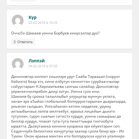
Күр
03.02.2018 в 10:25
Оччо5о Шамаев уонна Борбуев киирсэллэр дуо?
Ответить
Лэппэй
04.02.2018 в 07:05
Даниловтар ииппит киьилэрэ урут Сааба Тарааьап (норуот
бэйиэтэ) баар этэ, кини елбутун кэнниттэн суруйааччылар
сойуустарын Н.Харлампьева салгыы салайар, Даниловтар
уерэнээччилэрэбин диир хотун. Уонна суох ини.
Шамаев бу срокка талыллыбыт улууьугар муннун укпата,
ханан эрэ а5ыйах глобальнай боппуруостарынан дьарыгырда,
уеьэнэн сылдьан. Уопсайынан кэтээн кердеххе, урукку
актыыбынаьа лаппа мелтеебут, арааьа лицейын дьиэтэ
тутуллан, сурун сыалын ситистэ курдук, уонна сааьырыы да
биллэр курдук, плакат тута-тута пикеттыыра тохтообута
ыраатта. Дьокутаакка кинини куоракка эрэ ейуехтэрин сеп.
Седуеччуйэ бэлиитикэ хонуутугар хаалар суола биир эрэ – Ил
Тумэн. Онон арааьа мантан ити боппуруоска куускэ улэлиирэ