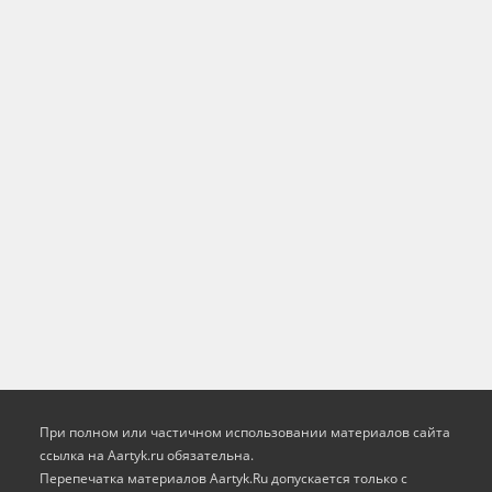
При полном или частичном использовании материалов сайта
ссылка на Aartyk.ru oбязательна.
Перепечатка материалов Aartyk.Ru допускается только с