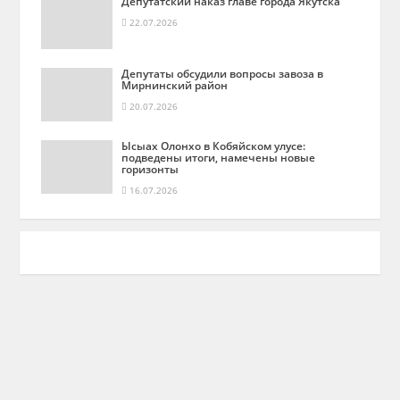
Депутатский наказ главе города Якутска
22.07.2026
Депутаты обсудили вопросы завоза в
Мирнинский район
20.07.2026
Ысыах Олонхо в Кобяйском улусе:
подведены итоги, намечены новые
горизонты
16.07.2026