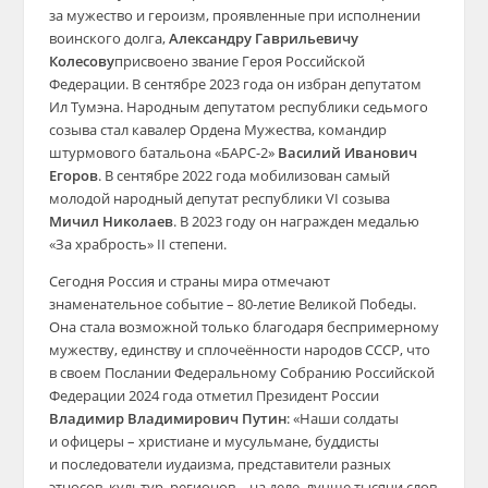
за мужество и героизм, проявленные при исполнении
воинского долга,
Александру Гаврильевичу
Колесову
присвоено звание Героя Российской
Федерации. В сентябре 2023 года он избран депутатом
Ил Тумэна. Народным депутатом республики седьмого
созыва стал кавалер Ордена Мужества, командир
штурмового батальона «БАРС-2»
Василий Иванович
Егоров
. В сентябре 2022 года мобилизован самый
молодой народный депутат республики VI созыва
Мичил Николаев
. В 2023 году он награжден медалью
«За храбрость» II степени.
Сегодня Россия и страны мира отмечают
знаменательное событие – 80-летие Великой Победы.
Она стала возможной только благодаря беспримерному
мужеству, единству и сплочеённости народов СССР, что
в своем Послании Федеральному Собранию Российской
Федерации 2024 года отметил Президент России
Владимир Владимирович Путин
: «Наши солдаты
и офицеры – христиане и мусульмане, буддисты
и последователи иудаизма, представители разных
этносов, культур, регионов – на деле, лучше тысячи слов