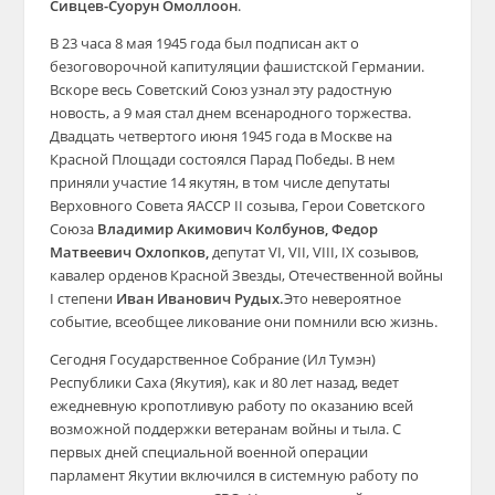
Сивцев-Суорун Омоллоон
.
В 23 часа 8 мая 1945 года был подписан акт о
безоговорочной капитуляции фашистской Германии.
Вскоре весь Советский Союз узнал эту радостную
новость, а 9 мая стал днем всенародного торжества.
Двадцать четвертого июня 1945 года в Москве на
Красной Площади состоялся Парад Победы. В нем
приняли участие 14 якутян, в том числе депутаты
Верховного Совета ЯАССР II созыва, Герои Советского
Союза
Владимир Акимович Колбунов,
Федор
Матвеевич Охлопков,
депутат VI, VII, VIII, IX созывов,
кавалер орденов Красной Звезды, Отечественной войны
I степени
Иван Иванович Рудых.
Это невероятное
событие, всеобщее ликование они помнили всю жизнь.
Сегодня Государственное Собрание (Ил Тумэн)
Республики Саха (Якутия), как и 80 лет назад, ведет
ежедневную кропотливую работу по оказанию всей
возможной поддержки ветеранам войны и тыла. С
первых дней специальной военной операции
парламент Якутии включился в системную работу по