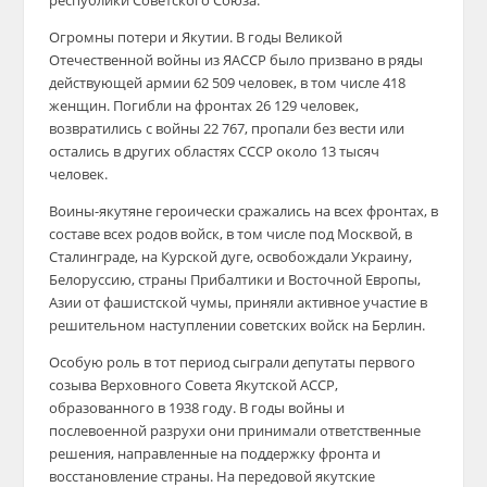
республики Советского Союза.
Огромны потери и Якутии. В годы Великой
Отечественной войны из ЯАССР было призвано в ряды
действующей армии 62 509 человек, в том числе 418
женщин. Погибли на фронтах 26 129 человек,
возвратились с войны 22 767, пропали без вести или
остались в других областях СССР около 13 тысяч
человек.
Воины-якутяне героически сражались на всех фронтах, в
составе всех родов войск, в том числе под Москвой, в
Сталинграде, на Курской дуге, освобождали Украину,
Белоруссию, страны Прибалтики и Восточной Европы,
Азии от фашистской чумы, приняли активное участие в
решительном наступлении советских войск на Берлин.
Особую роль в тот период сыграли депутаты первого
созыва Верховного Совета Якутской АССР,
образованного в 1938 году. В годы войны и
послевоенной разрухи они принимали ответственные
решения, направленные на поддержку фронта и
восстановление страны. На передовой якутские