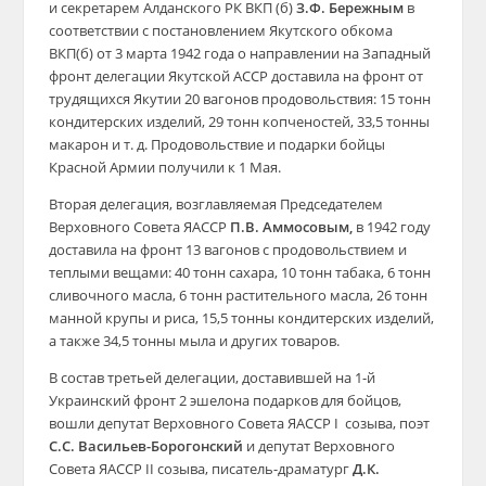
и секретарем Алданского РК ВКП (б)
З.Ф. Бережным
в
соответствии с постановлением Якутского обкома
ВКП(б) от 3 марта 1942 года о направлении на Западный
фронт делегации Якутской АССР доставила на фронт от
трудящихся Якутии 20 вагонов продовольствия: 15 тонн
кондитерских изделий, 29 тонн копченостей, 33,5 тонны
макарон и т. д. Продовольствие и подарки бойцы
Красной Армии получили к 1 Мая.
Вторая делегация, возглавляемая Председателем
Верховного Совета ЯАССР
П.В. Аммосовым,
в 1942 году
доставила на фронт 13 вагонов с продовольствием и
теплыми вещами: 40 тонн сахара, 10 тонн табака, 6 тонн
сливочного масла, 6 тонн растительного масла, 26 тонн
манной крупы и риса, 15,5 тонны кондитерских изделий,
а также 34,5 тонны мыла и других товаров.
В состав третьей делегации, доставившей на 1-й
Украинский фронт 2 эшелона подарков для бойцов,
вошли депутат Верховного Совета ЯАССР I созыва, поэт
С.С. Васильев-Борогонский
и депутат Верховного
Совета ЯАССР II созыва, писатель-драматург
Д.К.