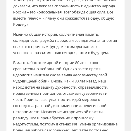
доказали, что вековая сплоченность и единство народа
России – это колоссальная, всепобеждающая сила. Все
вместе, плечом к плечу они сражаются за одну, общую
Родину».
Именно общая история, коллективная память,
солидарность, дружба народов и созидательная энергия
являются прочным фундаментом для нашего
успешного развития – как сегодня, так и в будущем.
В масштабах всемирной истории 80 лет – срок
сравнительно небольшой. Однако за это время
идеология нацизма снова явила человечеству свой
чудовищный облик. Вновь, как и 80 лет назад, наш
народ встал на защиту духовности, справедливости,
нравственных принципов, отстаивая суверенитет и
честь Родины, выступая против идей мирового
господства, расовой дискриминации, религиозной
нетерпимости. Искажение исторической памяти,
равнодушие и пренебрежение к прошлому
недопустимы, поэтому в стенах Ил Тумэна организована
большая работа с молодежью: депутаты постоянно