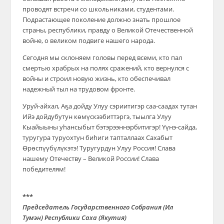
проводят встречи со школьниками, студентами.
Подрастающее поколение должно знать прошлое
страны, республики, правду о Великой Отечественной
войне, о великом подвиге нашего народа.
Сегодня мы склоняем головы перед всеми, кто пал
смертью храбрых на полях сражений, кто вернулся с
войны и строил новую жизнь, кто обеспечивал
надежный тыл на трудовом фронте.
Уруй-айхал, Аҕа дойду Улуу сэриитигэр саа-саадах тутан
Ийэ дойдубутун көмүскээбиттэргэ, тыылга Улуу
Кыайыыны уhансыбыт бэтэрээннэрбитигэр! Yүнэ-сайда,
туругура туруохтун биhиги тапталлаах Сахабыт
Өрөспүүбүлүкэтэ! Туругурдун Улуу Россия! Слава
нашему Отечеству – Великой России! Слава
победителям!
***
Председатель
Государственного Собрания (Ил
Тумэн)
Республики Саха (Якутия)