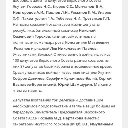
добровольцами 10 депутатов Верховного Совета
Якутии:
Горохов Н.С., Егоров С.С., Молчанов В.А.,
Новгородов А.И., Павлов Л.Н., Романов К.М., Унаров
Х.Ф., Тахватуллин Г.А., Тебетеев Н.И., Третьяков Г.П.
На полях сражений отдали свои жизни депутаты
республики: батальонный комиссар
Николай
Семенович Горохов
, капитан, заместитель по
политчасти командира роты
Константин Матвеевич
Романов
и рядовой
Лев Николаевич Павлов
.
Участниками Великой Отечественной войны являлись
100 депутатов Верховного Совета разных созывов, из
них 87 депутатов были избраны в послевоенное время.
Среди участников войны – известные писатели Якутии
Софрон Данилов, Серафим Кулачиков-Элляй, Сергей
Васильев-Борогонский, Юрий Шамшурин.
Мы свято
чтим их память.
Депутаты возглавили три делегации, доставившие
необходимое продовольствие и теплые вещи бойцам на
передовую. Заместитель Председателя Верховного
Совета ЯАССР I созыва
М.Д. Нартахова
вместе с
секретарем Якутского горкома ВКП(б)
В.Г. Имуллиным