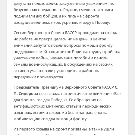
депутаты пользовались заслуженным уважением, их
безусловная преданность Родине, смелость и отвага
поднимали дух бойцов, а их письма с фронта
воодушевляли земляков, укрепляли веру в Победу.
Сессии Верховного Совета ЯАССР проходили раз в год,
но работа не прекращалась ни на день. В центре
внимания депутатов были вопросы помощи фронту,
поддержки семей защитников Родины, трудоустройства
участников войны, назначения пособий и пенсий
семьям военнослужащих. В обсуждениях на сессиях
активно участвовали руководители районов,
передовики производства.
Председатель Президиума Верховного Совета ЯАССР
С.
П. Сидорова
возглавила патриотическое движение «Все
для фронта, все для Победы». Ее обращения на
антифашистских митингах, статьи в периодических
изданиях, встречи с людьми были направлены на
мобилизацию сил для помощи фронту.
Из первого созыва на фронт призваны, а также ушли