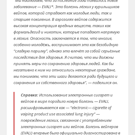
“Мы наблюдаем, что за последние годы появилось новое
заболевание — EVALI*. Это болезнь лёгких у курильщиков
вейпов, которой страдают как молодые люди, так и
старшее поколение. В аэрозолях вейпов содержится
высокая концентрация вредных веществ, таких как
формальдегид и никотин, которые попадают напрямую
в лёгкие. Опасность заключается в том, что многие,
особенно молодёжь, воспринимают это как безобидную
“сладкую парилку”, однако это влечёт за собой серьёзные
последствия для здоровья. Я считаю, что мы должны
принять меры по сохранению здоровья людей. Как бы
негативно к ним ни относились некоторые граждане,
мы понимаем, что эти шаги делаются ради будущего и
сохранения их собственного здоровья”, — поделился он.
Справка:
Использование электронных сигарет и
вейпов в мире породило новую болезнь — EVALI,
расшифровывается как — “electronic— cigarette of
vaiping product use associated lung injury” —
повреждение легких, связанное с употреблением
электронных сигарет или вейпов. Болезнь вейперов
(EVALI) впервые была официально диагностирована в