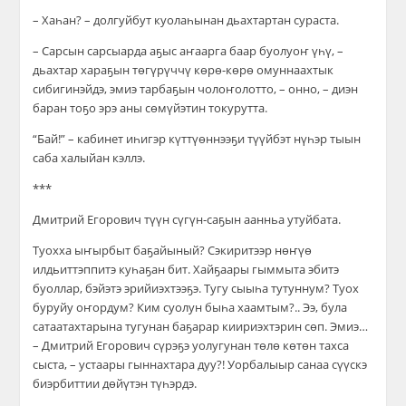
– Хаһан? – долгуйбут куолаһынан дьахтартан сураста.
– Сарсын сарсыарда аҕыс аҥаарга баар буолуоҥ үһү, –
дьахтар хараҕын төгүрүччү көрө-көрө омуннаахтык
сибигинэйдэ, эмиэ тарбаҕын чолоҥолотто, – онно, – диэн
баран тоҕо эрэ аны сөмүйэтин токурутта.
“Бай!” – кабинет иһигэр күттүөннээҕи түүйбэт нүһэр тыын
саба халыйан кэллэ.
***
Дмитрий Егорович түүн сүгүн-саҕын аанньа утуйбата.
Туохха ыҥырбыт баҕайыный? Сэкиритээр нөҥүө
илдьиттэппитэ куһаҕан бит. Хайҕаары гыммыта эбитэ
буоллар, бэйэтэ эрийиэхтээҕэ. Тугу сыыһа тутуннум? Туох
буруйу оҥордум? Ким суолун быһа хаамтым?.. Ээ, була
сатаатахтарына тугунан баҕарар киириэхтэрин сөп. Эмиэ…
– Дмитрий Егорович сүрэҕэ уолугунан төлө көтөн тахса
сыста, – устаары гыннахтара дуу?! Уорбалыыр санаа сүүскэ
биэрбиттии дөйүтэн түһэрдэ.