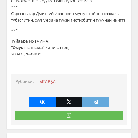
өстүөкүлэтигэр сүүһүн хайа түһэн кэбистэ.
***
Сарсыныгар Дмитрий Иванович муҥур тойоно саахалга
түбэспитин, сүүһүн хайа түһэн тиктэрбитин туһунан иһиттэ.
***
Туйаара НУТЧИНА,
“Омукт таптала” кинигэттэн,
2009 с., “Бичик”.
Рубрики:
ЫТАРҔА