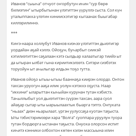
Иванов “сыыһа” отчуот оҥорбутун иһин “сур бөрө
билиэтин” ытырбытынан үлэтиттэн үүрүллэ сыста. Сол күн
уталыппакка үлэтин киниискэтигэр кытаанах быыгабар
киллэрилиннэ.
***
Киҥэ-наара холлубут Иванов киэһээ үлэтиттэн дьиэтигэр
уордайан аҕай кэллэ. Ойоҕун, буһарбыт сиикэй
кэтилиэтиттэн саҕалаан кэтэ сылдьар халаатыгар тиийэ ыт
да ытыран ылбат гына кириитикэлээтэ. Ситэри сиэбэтэх
торуойун ыт аһылыгар илдьэн тоҕо тутта.
Иванов ойоҕо ытыы-ытыы бааннаҕа киирэн олордо. Онтон
тахсан уруогун ааҕа илик уолун кэтэххэ оҕуста. Наар
“иккини” ыларыттан кыһыйан курунан тутан кэбистэ.
Таһыллыбыт уол дьиэтиттэн сүүрэн тахсан, аара суол
айаҕар сытар ыты ыарыылаахтык быарга тэптэ. Онтуката
“ньаах” диэн ньарылаат, үргэн уулуссаҕа куотан таҕыста.
Ыты тэбистэримээри хара “Волга” суоппара уруулун туора
тутан бордюрга ыстанан таҕыста. Онуоха олорсон испит
киһитэ кэнники олбохтон көтөн кэлэн массыына илин