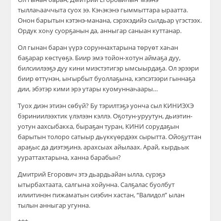
тыллаһааччыта суох ээ. Кэһэкэнэ гыммыттара ыраатта.
Онон барытын кэтэнэ-манана, сэрэхэдийэ сылдьар үгэстээх.
Ордук хоһу суорҕанын да, анныгар саныан куттанар.
Ол гынан баран үүрэ соруннахтарына төрүөт хаһан
баҕарар көстүөҕэ. Биир эмэ тойон-хотун аймаҕа дуу,
билсиилээҕэ дуу кини миэстэтигэр ымсыырдаҕа. Ол эрээри
биир өттүнэн, ыҥырбыт буоллаҕына, кэпсэтээри гыннаҕа
дии, эбэтэр кими эрэ утары куомуннаһаары…
Туох диэн этиэн сөбүй? Бу тэрилтэҕэ уонча сыл КИНИЭХЭ
бэриниилээхтик үлэлээн кэллэ. Оҕотун-уруутун, дьиэтин-
уотун аахсыбакка, быраҕан туран, КИНИ сорудаҕын
барытын толоро сатыыр дьүккүөрдээх сырытта. Ойоҕуттан
араҕыс да диэтэҕинэ, арахсыах айылаах. Арай, кырдьык
уураттахтарына, ханна барабын?
Дмитрий Егорович этэ дьардьайан ылла, сүрэҕэ
ытырбахтаата, салгына хойунна. Салҕалас буолбут
илиитинэн пижаматын сиэбин хастан, “Валидол” ылан
тылын анныгар угунна.