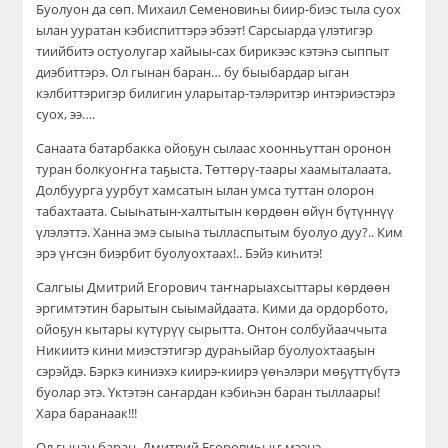
Буолуон да сөп. Михаил Семеновиһы биир-биэс тыла суох
ылан ууратан кэбиспиттэрэ эбээт! Сарсыарда үлэтигэр
тиийбитэ остуолугар хайыы-сах бирикээс кэтэһэ сыппыт
диэбиттэрэ. Ол гынан баран… бу быыбардар ыган
кэлбиттэригэр билигин уларытар-тэлэритэр интэриэстэрэ
суох, ээ….
Санаата батарбакка ойоҕун сылаас хоонньуттан оронон
туран болкуоҥҥа таҕыста. Төттөрү-таары хаамыталаата.
Долбуурга уурбут хамсатын ылан умса туттан олорон
табахтаата. Сыыһатын-халтытын көрдөөн өйүн бүтүннүү
үлэлэттэ. Ханна эмэ сыыһа тылласпытым буолуо дуу?.. Ким
эрэ үҥсэн биэрбит буолуохтаах!.. Бэйэ киһитэ!
Салгыы Дмитрий Егорович таҥнарыахсыттары көрдөөн
эргимтэтин барытын сыымайдаата. Кими да ордорбото,
ойоҕун кытары күтүрүү сырытта. Онтон солбуйааччыта
Никиитэ кини миэстэтигэр дураһыйар буолуохтааҕын
сэрэйдэ. Бэркэ киниэхэ киирэ-киирэ үөһэлэри мөҕүттүбүтэ
буолар этэ. Үктэтэн саҥардан кэбиһэн баран тыллаары!
Хара баранаак!!!
Ол гынан баран, Дмитрий Егоровиһыҥ мээнэ