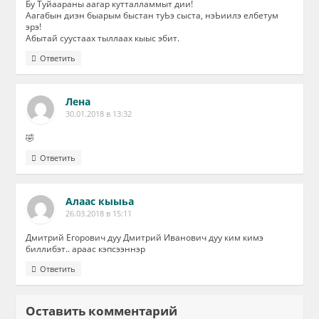
Бу Туйаараны аагар кутталламмыт дии!
Аагабын диэн быарым быстан туЬэ сыста, нэЬиилэ елбетум
эрэ!
Абытай суустаах тыллаах кыыс эбит.
Ответить
Лена
30.01.2018 в 13:32
🤣
Ответить
Алаас кыыьа
26.03.2018 в 15:11
Дмитрий Егорович дуу Дмитрий Иванович дуу ким кимэ
биллибэт.. араас кэпсээннэр
Ответить
Оставить комментарий