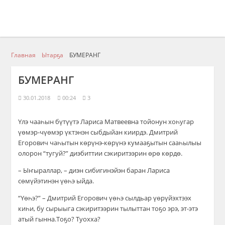
Главная
Ытарҕа
БУМЕРАНГ
БУМЕРАНГ
30.01.2018
00:24
3
Үлэ чааһын бүтүүтэ Лариса Матвеевна тойонун хоһугар
үөмэр-чүөмэр үктэнэн сыбдыйан киирдэ. Дмитрий
Егорович чаһытын көрүнэ-көрүнэ кумааҕытын сааһылыы
олорон “тугуй?” диэбиттии сэкиритээрин өрө көрдө.
– Ыҥыраллар, – диэн сибигинэйэн баран Лариса
сөмүйэтинэн үөһэ ыйда.
“Үөһэ?” – Дмитрий Егорович үөһэ сылдьар үөрүйэхтээх
киһи, бу сырыыга сэкиритээрин тылыттан тоҕо эрэ, эт-этэ
атый гынна.Тоҕо? Туохха?