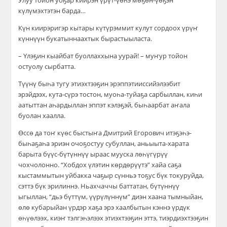
Улуу тойон уоҕар киирэн үрүт-үөһэ мөҕөн-үөҕэн
күлүмэхтэтэн барда…
Күн киирэригэр кытары күтүрэммит кулут сордоох үрүҥ
күннүүн букатыннаахтык бырастыыласта.
– Үлэҕин кыайбат буоллаххына уурай! – муҥур тойон
остуолу сырбатта.
Түүнү быһа тугу этиэхтээҕин эрэппэтииссийэлээбит
эрэйдээх, кута-сүрэ тостон, муоһа-туйаҕа сарбыллан, киһи
аатыттан аһардыллан эппэт кэлэҕэй, быһаарбат аҥала
буолан хаалла.
Өссө да тоҥ күөс быстыҥа Дмитрий Егорович итэҕэһэ-
быһаҕаһа эриэн очоҕостуу субуллан, аньыыта-харата
барыта бүүс-бүтүннүү ыраас мууска лөһүгүрүү
чохчолонно. “Хобдох үлэтин көрдөрүүтэ” хайа саҕа
кыстаммытын уйбакка чаҕыр сүнньэ тоҕус бүк токуруйда,
сэттэ бүк эрилиннэ. Ньахчаччы баттатан, бүтүннүү
ыгыллан, “дьэ бүттүм, үүрүлүннүм” диэн хаана тымныйан,
өлө кубарыйан үрдэр хаҕа эрэ хаалбытын кэннэ үрдүк
өһүөлээх, киэҥ тэлгэһэлээх этиэхтээҕин эттэ, тиэрдиэхтээҕин