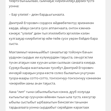
тиэртэ быһыылаах, сымнаҕас кириэһилэҕэ дэрэйэ түстэ
уонна:
– Бар үлэлээ! – диэн бардьыгынаата.
Дмитрий Егорович сордоох өйдөөбөтөхтүү эриэнинэн
көрдө, айаҕа саҥата суох аппаҥнаата, онтон кэмниэ-
кэнэҕэс “үлэлээ” диэн тыл этиллибитэ эргиллэн кэлэн
кулгааҕар киирбитигэр өйө-төйө суох үөрэн бэйдиэ бара
сыста.
Махтаммыт-манньыйбыт санаатыгар тойонун баһын
үрдүнэн сырдык ии күлүмүрдээн таҕыста, сөһүргэстии
түһэн атаҕын хам кууһан ылан сыллыах санаата киирдэ.
Сүрэҕэ-быара махталынан туолбут Дмитрий Егорович
инчэҕэй хараҕын уора-көстө солко былаатын уһугунан
туора-маары сотто-сотто, тоҥхоҥнуу-тоҥхоҥнуу кэннинэн
чэнэрийэн ааны аһан таҕыста.
Аана “лип” гына сабыллыбытын кэннэ, дууб холуода
кытыытыгар сүүһүнэн өйөнөн тыын ыла түстэ, көхсүгэр
ыбылы сыстыбыт ырбаахытын бинсээгин таһынан
тардыалаата уонна сырдаабыт сирэйдээх-харахтаах