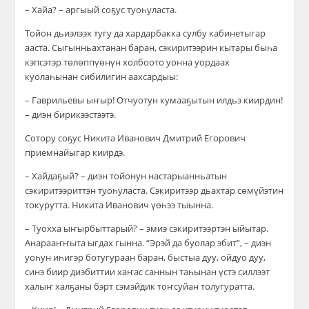
– Хайа? – аргыый соҕус туоһуласта.
Тойон дьиэлээх тугу да хардарбакка сулбу кабинетыгар
ааста. Сыгынньахтанан баран, сэкиритээрин кытары быһа
кэпсэтэр төлөппүөнүн холбоото уонна уордаах
куолаһынан сибилигин аахсардыы:
– Гаврильевы ыҥыр! Отчуотун кумааҕытын илдьэ киирдин!
– диэн бирикээстээтэ.
Сотору соҕус Никита Иванович Дмитрий Егорович
приемнайыгар киирдэ.
– Хайдаҕый? – диэн тойонун настарыанньатын
сэкиритээриттэн туоһуласта. Сэкиритээр дьахтар сөмүйэтин
токурутта. Никита Иванович үөһээ тыынна.
– Туохха ыҥырбыттарый? – эмиэ сэкиритээртэн ыйытар.
Анарааҥҥыта ыгдах гынна. “Эрэй да буолар эбит”, – диэн
уоһун иһигэр ботугураан баран, быстыа дуу, ойдуо дуу,
синэ биир диэбиттии хаҥас саннын таһынан үстэ силлээт
халыҥ халҕаны бэрт сэмэйдик тоҥсуйан толугуратта.