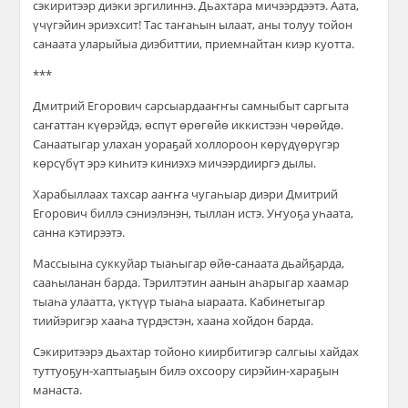
сэкиритээр диэки эргилиннэ. Дьахтара мичээрдээтэ. Аата,
үчүгэйин эриэхсит! Тас таҥаһын ылаат, аны толуу тойон
санаата уларыйыа диэбиттии, приемнайтан киэр куотта.
***
Дмитрий Егорович сарсыардааҥҥы самныбыт саргыта
саҥаттан күөрэйдэ, өспүт өрөгөйө иккистээн чөрөйдө.
Санаатыгар улахан уораҕай холлороон көрүдүөрүгэр
көрсүбүт эрэ киһитэ киниэхэ мичээрдииргэ дылы.
Харабыллаах тахсар ааҥҥа чугаһыар диэри Дмитрий
Егорович биллэ сэниэлэнэн, тыллан истэ. Уҥуоҕа уһаата,
санна кэтирээтэ.
Массыына суккуйар тыаһыгар өйө-санаата дьайҕарда,
сааһыланан барда. Тэрилтэтин аанын аһарыгар хаамар
тыаһа улаатта, үктүүр тыаһа ыараата. Кабинетыгар
тиийэригэр хааһа түрдэстэн, хаана хойдон барда.
Сэкиритээрэ дьахтар тойоно киирбитигэр салгыы хайдах
туттуоҕун-хаптыаҕын билэ охсоору сирэйин-хараҕын
манаста.