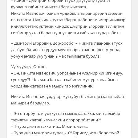
– Киир! – Дмитрий Егорович туох да үтүөнү түөспэт
куолаһа кабинет иһиттэн баргыытаата.
Никита Иванович баһын үрдэ былытыран эрэрин сэрэйэн
иэнэ тарта. Накыччы туттан баран кабинет иһигэр иһиллэр-
иһиллибэттик үктэнэн киирдэ. Дмитрий Егорович илиитин
сиэбигэр уктан баран түннүк диэки хайыһан турар эбит.
– Дмитрий Егорович, дор-рообо, – Никита Иванович туох
да, буолбатаҕын курдук муунньары-хаанньары тутунна,
уоһун аҥаар уһугунан ымах гыммыта буолла.
Уу-чуумпу. Онтон:
– Эн, Никита Иванович, уопсайынан үлэлиир киһигин дуу,
суох дуу?! – быһыта баттаан кабинет муҥур хаһаайына
уордайан-сатараан чаҕырыгар эргилиннэ.
Никита Иванович үрдүгэр мустубут былыттар ыанньыйан-
ыаһыран бардылар.
– Эн оҥорбут отчуоккуттан сылыктаатахха, мин салайар
тэрилтэм халтай хамнас сии олорор эбит дии?!
– Т-туох диэн эттэххитий… М-мин, мин…
– Туох диэн мэҥирии тураҕын?! Бэрисидьиэн боростуой