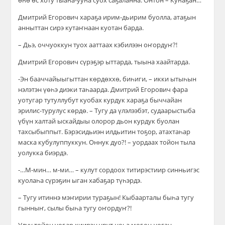
өһө өс хоту тыаһа-ууһа суох саҕаланна. Онтон – Куһаҕан…
Дмитрий Егорович хараҕа ирим-дьирим буолла, атаҕын
анныттан сирэ кутаҥнаан куотан барда.
– Дьэ, оччуоккун туох ааттаах кэбилээн оҥордуҥ?!
Дмитрий Егорович сүрэҕэр ыттарда, тыына хаайтарда.
-Эн бааччайыыгыттан көрдөххө, биһиги, – икки ытыһын
нэлэтэн үөһэ диэки таһаарда. Дмитрий Егорович фара
уотугар тутуллубут куобах курдук хараҕа быччайан
эрилис-турулус көрдө. – Тугу да үлэлээбэт, судаарыстыба
үбүн халтай ыскайдыы олорор дьон курдук буолан
тахсыбыппыт. Бэрэсидьиэн илдьитин тоҕор, атахтаһар
маска кубулуппуккун. Оннук дуо?! – уордаах тойон тыла
уолукка биэрдэ.
-…М-мин… м-ми… – кулут сордоох титирэстиир синньигэс
куолаһа сүрэҕин ыган хабаҕар түһэрдэ.
– Тугу итиннэ мэҥирии тураҕын! Кыбаарталы быһа тугу
гынныҥ, сылы быһа тугу оҥордуҥ?!