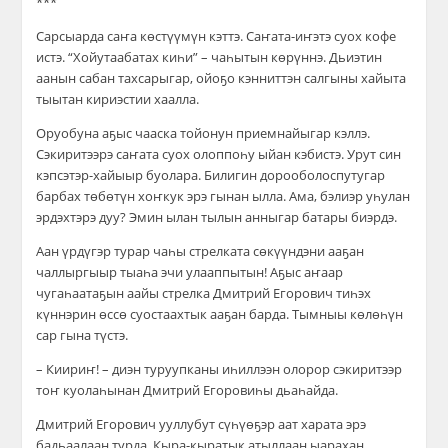
***
Сарсыарда саҥа көстүүмүн кэттэ. Саҥата-иҥэтэ суох кофе
истэ. “Хойутаабатах киһи” – чаһытын көрүннэ. Дьиэтин
аанын сабан тахсарыгар, ойоҕо кэнниттэн салгыны хайыта
тыытан кириэстии хаалла.
Оруобуна аҕыс чааска тойонун приемнайыгар кэллэ.
Сэкиритээрэ саҥата суох олоппоһу ыйан кэбистэ. Урут син
кэпсэтэр-хайыыр буолара. Билигин дорооболоспутугар
барбах төбөтүн хоҥкук эрэ гынан ылла. Ама, бэлиэр уһулан
эрдэхтэрэ дуу? Эмин ылан тылын анныгар батары биэрдэ.
Аан үрдүгэр турар чаһы стрелката сөкүүндэни ааҕан
чаллыргыыр тыаһа эчи улааппытын! Аҕыс аҥаар
чугаһаатаҕын аайы стрелка Дмитрий Егорович тиһэх
күннэрин өссө суостаахтык ааҕан барда. Тымныы көлөһүн
сар гына түстэ.
– Киириҥ! – диэн туруупканы иһиллээн олорор сэкиритээр
тоҥ куолаһынан Дмитрий Егоровиһы дьаһайда.
Дмитрий Егорович ууллубут сүһүөҕэр аат харата эрэ
бадьаалаан турда. Кыра-кыратык атыллаан ыарахан