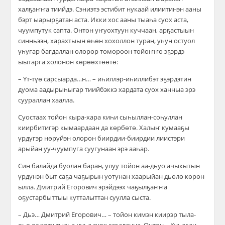
халҕаҥҥа тиийдэ. Сэниэтэ эстибит нукаай илиитинэн ааны
бэрт ыарырҕатан аста. Икки хос ааны тыаһа суох аста,
чуумпутук сапта. Онтон уҥуохтуун куччаан, арҕастыын
синньээн, харахтыын өһөн хохоллон туран, уһун остуол
уһугар багдаллан олорор томороон тойоҥҥо эҕэрдэ
ыытарга холонон көрөөхтөөтө:
– Үт-түө сарсыарда…н… – иһиллэр-иһиллибэт эҕэрдэтин
дуома аадырыһыгар тиийбэккэ хардата суох ханныа эрэ
суураллан хаалла.
Суостаах тойон кыра-хара киһи сыһыллан-соһуллан
киирбитигэр кымаардаан да көрбөтө. Халыҥ кумааҕы
үрдүгэр нөрүйэн олорон биирдии-биирдии лиистэри
арыйан уу-чуумпуга суугунаан эрэ ааһар.
Син балайда буолан баран, улуу тойон аа-дьуо ачыкытын
үрдүнэн быт саҕа чаҕырын уотунан хаарыйан дьөлө көрөн
ылла. Дмитрий Егорович эрэйдээх чаҕылҕаҥҥа
оҕустарбыттыы кутталыттан суулла сыста.
– Дьэ… Дмитрий Егорович… – тойон кимэн киирэр тыла-