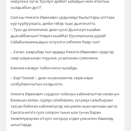
норуокка чугас буолуҥ диэбит ыйааҕын мин атахтыы
сылдьабын дуо?!
Салгыы Никита Иванович үрдүнээҕи былыттары уоттаах
кур курбуулаата, дэлби тэбэр тыас дьигиһиттэ.
– Туох да эппиэтинэс диэн суох! Дьоҥҥун кыайан
дьаһайбаккын! Үлэҕин кыайбат буоллаххына уурай!
Сайабылыанньаҕын остуолга сибилин баар гын!
…Хатан, хаарыйар тыл ардаҕа Никита Иванович үрдүгэр
саар ыаҕаһынан тоҕунна, уһаатынан сүөккэннэ.
Кэмниэ-кэнэҕэс тойон киһи сылайда.
– Бар! Үлэлээ! – диэн оһүөннээхтик көрө-көрө
солбуйааччытын холдьохто.
Никита Иванович сордоох тойонун кабинетыттан көлөһүн-
балаһын аллан, сүрэҕэ сэлибирээн, сүһүөҕэ салыбыраан
тахсан бэйэтин кабинетыгар нэһүиилэ ньахчаҥнаан ааста.
Саҥата-иҥэтэ суох олорон тыын ыла түһэн баран
төлөппүөнүнэн отчуот оҥорор отдел үлэһитин Иванову
ыҥыттарда.