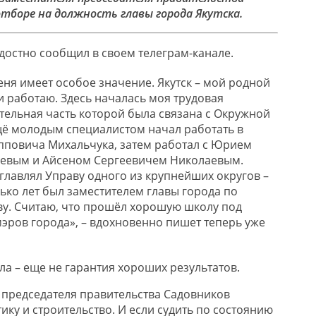
отборе на должность главы города Якутска.
достно сообщил в своем телеграм-канале.
еня имеет особое значение. Якутск – мой родной
 и работаю. Здесь началась моя трудовая
ительная часть которой была связана с Окружной
ё молодым специалистом начал работать в
повича Михальчука, затем работал с Юрием
евым и Айсеном Сергеевичем Николаевым.
главлял Управу одного из крупнейших округов –
ько лет был заместителем главы города по
ву. Считаю, что прошёл хорошую школу под
мэров города», – вдохновенно пишет теперь уже
а – еще не гарантия хороших результатов.
я председателя правительства Садовников
ику и строительство. И если судить по состоянию