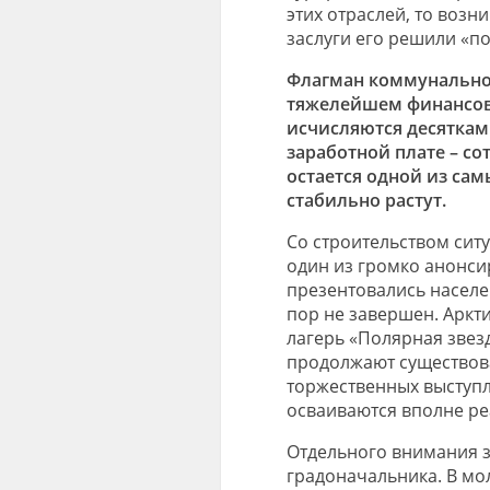
этих отраслей, то возн
заслуги его решили «п
Флагман коммунальной 
тяжелейшем финансов
исчисляются десяткам
заработной плате – с
остается одной из сам
стабильно растут.
Со строительством сит
один из громко анонси
презентовались населе
пор не завершен. Аркт
лагерь «Полярная звезд
продолжают существова
торжественных выступл
осваиваются вполне ре
Отдельного внимания 
градоначальника. В мо