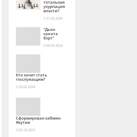
тотальная
узурпация
власти?
31.05.2026
“Дьон
саҥата
бэрт”
09.03.2024
Кто хочет стать
госслужащим?
20.02.2024
Сформирован кабмин
Якутии
05.10.2023