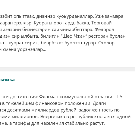
ээбит опыттаах, диэннэр куоьурданаллар. Уже заммэра
ааран эрэллэр. Куораты оро тардыбакка, Торговай
бэйэлэрин бизнестэрин сайыннарбыттара. Федоров
 диэн сир ылбыта, билигин “Шеф Чжан” ресторан буолан
ла – куорат сирин, биэрбэккэ буолээн турар. Оголор
ии смена уорэнэллэр…
льника
а эти достижения: Флагман коммунальной отрасли – ГУП
ся в тяжелейшем финансовом положении. Долги
ся десятками миллиардов рублей, задолженность по
тнями миллионов. Энергетика в республике остается одной
ане, а тарифы для населения стабильно растут.