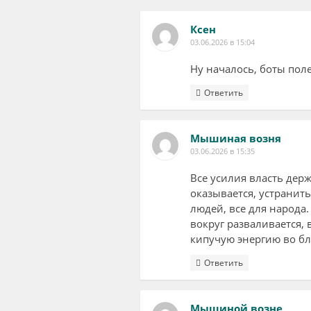
Ксен
03.06.2026 в 15:04
Ну началось, боты пол
Ответить
Мышиная возня
03.06.2026 в 15:35
Все усилия власть дер
оказывается, устранит
людей, все для народа.
вокруг разваливается,
кипучую энергию во бл
Ответить
Мышиной возне