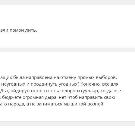
езли помои лить.
жащих была направлена на отмену прямых выборов,
ь неугодных и продвинуть угодных? Конечно, все для
 Дьэ, өйдөрүн онно сынньа олороохтууллар, когда все
 в бюджете огромная дыра. нет чтоб направить свою
аго народа, а не заниматься мышиной возней