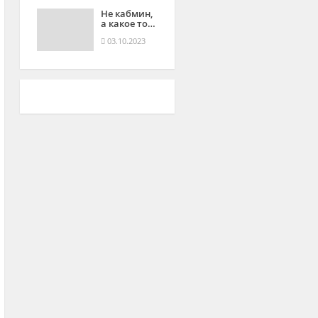
Не кабмин,
а какое то…
03.10.2023