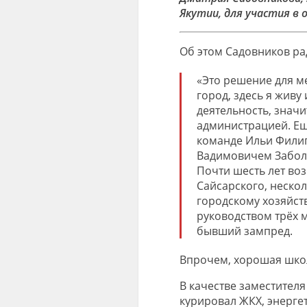
Якутии, для участия в 
Об этом Садовников ра
«Это решение для м
город, здесь я живу
деятельность, знач
администрацией. Ещ
команде Ильи Филип
Вадимовичем Забол
Почти шесть лет воз
Сайсарского, нескол
городскому хозяйст
руководством трёх 
бывший зампред.
Впрочем, хорошая школ
В качестве заместител
курировал ЖКХ, энергет