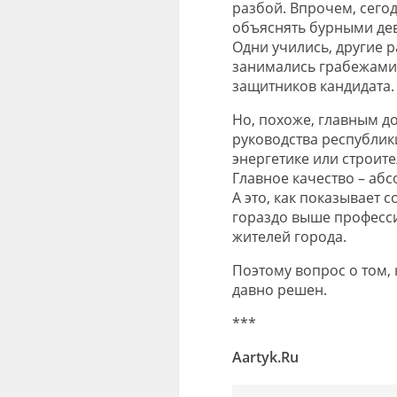
разбой. Впрочем, сего
объяснять бурными дев
Одни учились, другие р
занимались грабежами.
защитников кандидата.
Но, похоже, главным д
руководства республик
энергетике или строите
Главное качество – аб
А это, как показывает 
гораздо выше професси
жителей города.
Поэтому вопрос о том, 
давно решен.
***
Aartyk.Ru