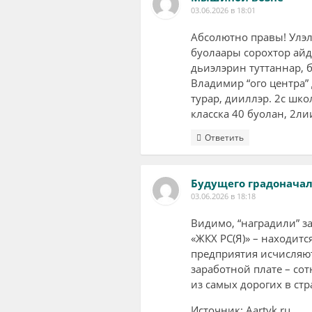
03.06.2026 в 18:01
Абсолютно правы! Улэл
буолаары сорохтор айд
дьиэлэрин туттаннар, 
Владимир “ого центра”
турар, дииллэр. 2с шко
класска 40 буолан, 2л
Ответить
Будущего градонача
03.06.2026 в 18:18
Видимо, “наградили” з
«ЖКХ РС(Я)» – находит
предприятия исчисляют
заработной плате – со
из самых дорогих в стр
Источник: Aartyk.ru