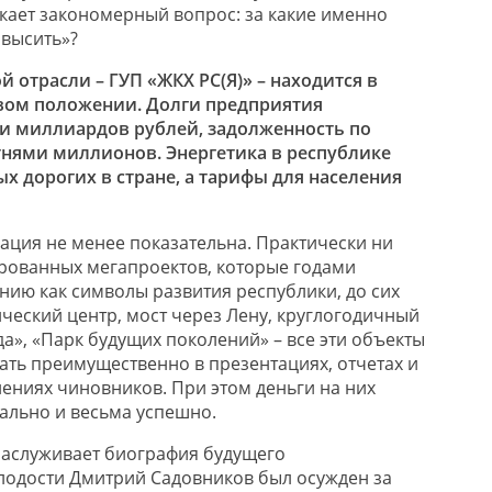
икает закономерный вопрос: за какие именно
овысить»?
отрасли – ГУП «ЖКХ РС(Я)» – находится в
ом положении. Долги предприятия
и миллиардов рублей, задолженность по
отнями миллионов. Энергетика в республике
ых дорогих в стране, а тарифы для населения
уация не менее показательна. Практически ни
рованных мегапроектов, которые годами
нию как символы развития республики, до сих
ический центр, мост через Лену, круглогодичный
а», «Парк будущих поколений» – все эти объекты
ть преимущественно в презентациях, отчетах и
ениях чиновников. При этом деньги на них
ально и весьма успешно.
заслуживает биография будущего
лодости Дмитрий Садовников был осужден за