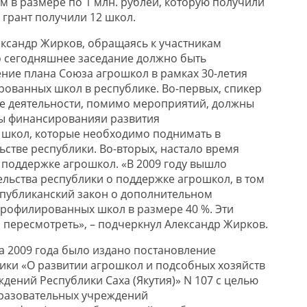
в размере по 1 млн. рублей, которую получили
у грант получили 12 школ.
ксандр Жирков, обращаясь к участникам
то сегодняшнее заседание должно быть
ние плана Союза агрошкол в рамках 30-летия
ованных школ в республике. Во-первых, спикер
ане деятельности, помимо мероприятий, должны
ы финансированияи развития
школ, которые необходимо поднимать в
ьстве республики. Во-вторых, настало время
 поддержке агрошкол. «В 2009 году вышло
льства республики о поддержке агрошкол, в том
спубликанский закон о дополнительном
рофилированных школ в размере 40 %. Эти
пересмотреть», – подчеркнул Александр Жирков.
а 2009 года было издано постановление
ики «О развитии агрошкол и подсобных хозяйств
дений Республики Саха (Якутия)» N 107 с целью
бразовательных учреждений