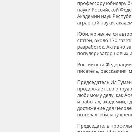
профессору юбиляру б
науки Российской Федер
Академии наук Республи
аграрной науки, акаде
Юбиляр является автор
статей, около 170 газе
разработок. Активно з
популяризатор новых и
Российской Федерации.
писатель, рассказчик, 
Председатель Ил Тумэна
продолжает свою трудо
любимому делу, как Афа
и работал, академии, г
достижение для человек
пожелал юбиляру крепк
Председатель профильн