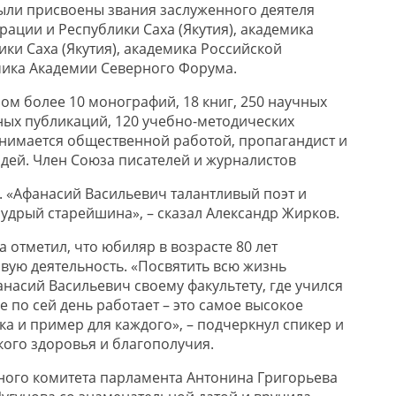
ыли присвоены звания заслуженного деятеля
ации и Республики Саха (Якутия), академика
ки Саха (Якутия), академика Российской
мика Академии Северного Форума.
ом более 10 монографий, 18 книг, 250 научных
тных публикаций, 120 учебно-методических
анимается общественной работой, пропагандист и
дей. Член Союза писателей и журналистов
 «Афанасий Васильевич талантливый поэт и
мудрый старейшина», – сказал Александр Жирков.
 отметил, что юбиляр в возрасте 80 лет
вую деятельность. «Посвятить всю жизнь
насий Васильевич своему факультету, где учился
де по сей день работает – это самое высокое
а и пример для каждого», – подчеркнул спикер и
ого здоровья и благополучия.
ого комитета парламента Антонина Григорьева