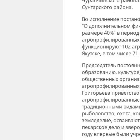
Чурапчинского района 
Сунтарского района.
Во исполнение постано
“О дополнительном фи
размере 40%” в период 
агропрофилированных 
функционируют 102 агр
Якутске, в том числе 
Председатель постоянн
образованию, культуре
общественных организ
агропрофилированных ш
Григорьева приветствов
агропрофилированные 
традиционными видами 
рыболовство, охота, ко
земледелие, осваивают
пекарское дело и зверо
году впервые были учр