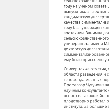
сельскохозяйственного 
году на ученом совете
выпускников – зоотехн
кандидатскую диссертац
качества симментализи
году был утвержден ка
зоотехнии. Занимал до
сельскохозяйственного
университета имени М.
докторскую диссертаци
симментализированного
ему было присвоено уч
Спикер также отметил,
области разведения и 
генофонда местных пор
Профессор Чугунов яв
научным консультанто
основ сельскохозяйстве
плодотворно работал р
института. За большие 