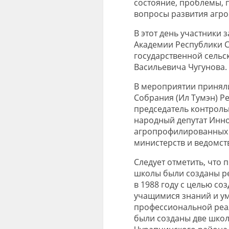
состояние, проблемы, 
вопросы развития агр
В этот день участники 
Академии Республики Са
государственной сельс
Васильевича Чугунова.
В мероприятии приняли
Собрания (Ил Тумэн) Ре
председатель контроль
народный депутат Инно
агропрофилированных 
министерств и ведомств
Следует отметить, чт
школы были созданы ре
в 1988 году с целью с
учащимися знаний и ум
профессиональной реал
были созданы две школ