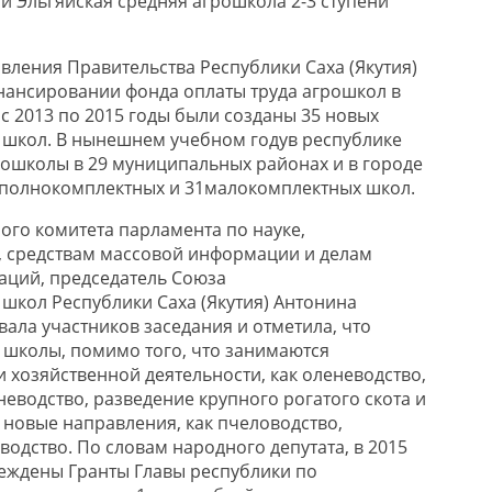
и Эльгяйская средняя агрошкола 2-3 ступени
вления Правительства Республики Саха (Якутия)
нансировании фонда оплаты труда агрошкол в
с 2013 по 2015 годы были созданы 35 новых
школ. В нынешнем учебном годув республике
ошколы в 29 муниципальных районах и в городе
71 полнокомплектных и 31малокомплектных школ.
ого комитета парламента по науке,
, средствам массовой информации и делам
аций, председатель Союза
кол Республики Саха (Якутия) Антонина
ала участников заседания и отметила, что
школы, помимо того, что занимаются
хозяйственной деятельности, как оленеводство,
неводство, разведение крупного рогатого скота и
 новые направления, как пчеловодство,
водство. По словам народного депутата, в 2015
еждены Гранты Главы республики по