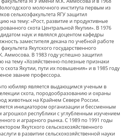
факультета ЯГУ имени М.К. Аммосова и в 1968
 Вологодского молочного института первым из
иков сельхозфакультета ЯГУ защитил
ию на тему: «Рост, развитие и продуктивные
рованного скота Центральной Якутии». В 1976
ндидатом наук и являлся доцентом кафедры
лжность заместителя декана по учебной работе
 факультета Якутского государственного
К. Аммосова. В 1983 году успешно защитил
ю на тему «Хозяйственно-полезные признаки
 скота Якутии, пути их повышения» и в 1985 году
еное звание профессора.
 что юбиляр является выдающимся ученым в
селекции скота, породообразованию и охраны
од животных на Крайнем Севере России.
ляется инициатором организации и бессменным
м агрошкол республики с углубленным изучением
нного и аграрного рынка. С 1989 по 1991 годы
ектором Якутского сельскохозяйственного
заслуги в развитии сельскохозяйственной науки