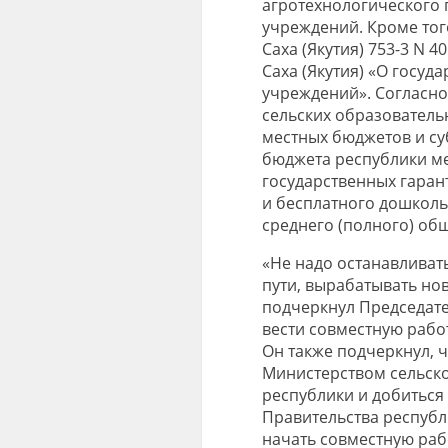
агротехнологического 
учреждений. Кроме того
Саха (Якутия) 753-3 N 
Саха (Якутия) «О госу
учреждений». Согласн
сельских образователь
местных бюджетов и су
бюджета республики м
государственных гаран
и бесплатного дошколь
среднего (полного) об
«Не надо останавливать
пути, вырабатывать но
подчеркнул Председате
вести совместную рабо
Он также подчеркнул, 
Министерством сельско
республики и добиться
Правительства республ
начать совместную раб