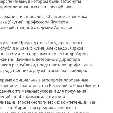
перспективы», в котором были затронуты
опрофилированных школ республики.
заседания чествовали с 80-летием академика
ха (Якутия), профессора Якутской
кохозяйственной академии Афанасия
 участие Председатель Государственного
спублики Саха (Якутия) Александр Жирков,
ного комитета парламента Александр Уаров,
кентий Васильев, ветераны и директора
школ республики, представители профильных
, родственники, друзья и земляки юбиляра.
о первые официальные агропрофилированные
шением Правительства Республики Саха (Якутия)
оздания оптимальных условий для получения
ений, необходимых для жизни и
изации агротехнологических компетенций. Так
ы – это Диринская средняя агрошкола