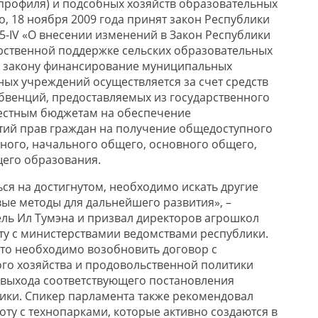
профиля) и подсобных хозяйств образовательных
, 18 ноября 2009 года принят закон Республики
405-IV «О внесении изменений в Закон Республики
дарственной поддержке сельских образовательных
о закону финансирование муниципальных
ных учреждений осуществляется за счет средств
бвенций, предоставляемых из государственного
естным бюджетам на обеспечение
тий прав граждан на получение общедоступного
ного, начального общего, основного общего,
щего образования.
ся на достигнутом, необходимо искать другие
вые методы для дальнейшего развития», –
ль Ил Тумэна и призвал директоров агрошкол
ту с министерствамии ведомствами республики.
что необходимо возобновить договор с
го хозяйства и продовольственной политики
 выхода соответствующего постановления
ики. Спикер парламента также рекомендовал
оту с технопарками, которые активно создаются в