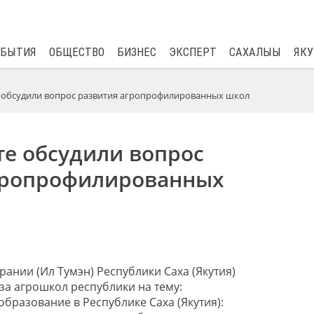
$
82.17
0.76
ОБЫТИЯ
ОБЩЕСТВО
БИЗНЕС
ЭКСПЕРТ
САХАЛЫЫ
ЯКУ
 обсудили вопрос развития агропрофилированных школ
те обсудили вопрос
гропрофилированных
ании (Ил Тумэн) Республики Саха (Якутия)
а агрошкол республики на тему:
бразование в Республике Саха (Якутия):