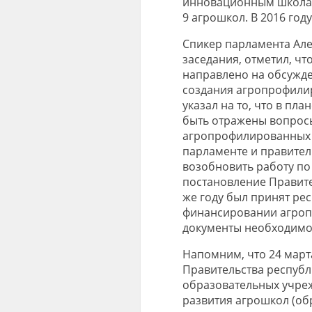
инновационным школам 
9 агрошкол. В 2016 год
Спикер парламента Але
заседания, отметил, ч
направлено на обсужде
создания агропрофилир
указал на то, что в пл
быть отражены вопрос
агропрофилированных 
парламенте и правител
возобновить работу по
постановление Правите
же году был принят ре
финансировании агроп
документы необходимо 
Напомним, что 24 март
Правительства республ
образовательных учреж
развития агрошкол (о