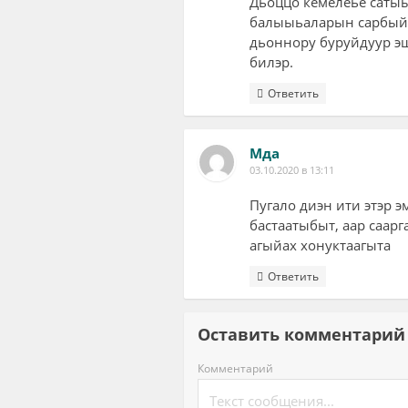
Дьоццо кемелеье сатыы
балыыьаларын сарбыйа
дьоннору буруйдуур эш
билэр.
Ответить
Мда
03.10.2020 в 13:11
Пугало диэн ити этэр 
бастаатыбыт, аар саар
агыйах хонуктаагыта
Ответить
Оставить комментар
Комментарий