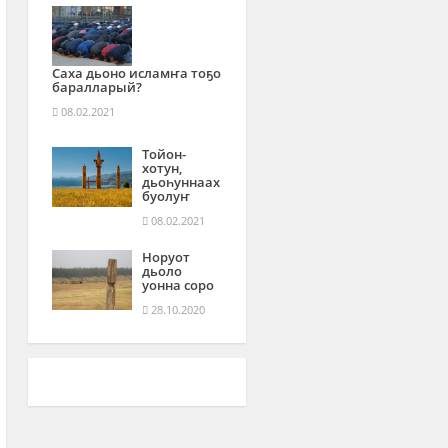
Саха дьоно исламҥа тоҕо
баралларый?
08.02.2021
Тойон-
хотун,
дьоһуннаах
буолуҥ
08.02.2021
Норуот
дьоло
уонна соро
28.10.2020