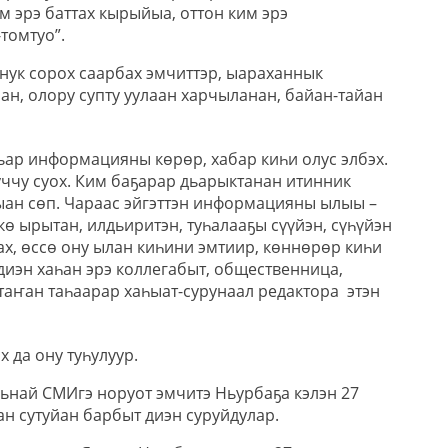
м эрэ баттах кырыйыа, оттон ким эрэ
томтуо”.
ннук сорох саарбах эмчиттэр, ыараханнык
ан, олору супту уулаан харчыланан, байан-тайан
ьар информацияны көрөр, хабар киһи олус элбэх.
уччу суох. Ким баҕарар дьарыктанан итинник
ан сөп. Чараас эйгэттэн информацияны ылыы –
кө ырытан, илдьиритэн, туһалааҕы сүүйэн, сүһүйэн
ах, өссө ону ылан киһини эмтиир, көннөрөр киһи
– диэн хаһан эрэ коллегабыт, общественница,
таҥан таһаарар хаһыат-сурунаал редактора этэн
 да ону туһулуур.
ьнай СМИгэ норуот эмчитэ Ньурбаҕа кэлэн 27
н сутуйан барбыт диэн суруйдулар.