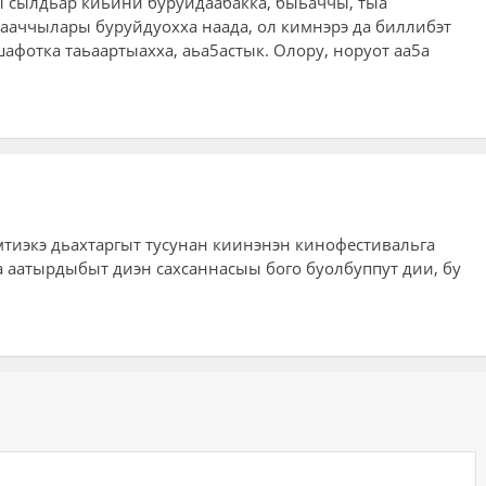
 сылдьар киьини буруйдаабакка, быьаччы, тыа
аччылары буруйдуохха наада, ол кимнэрэ да биллибэт
афотка таьаартыахха, аьа5астык. Олору, норуот аа5а
эмтиэкэ дьахтаргыт тусунан киинэнэн кинофестивальга
га аатырдыбыт диэн сахсаннасыы бого буолбуппут дии, бу
ий