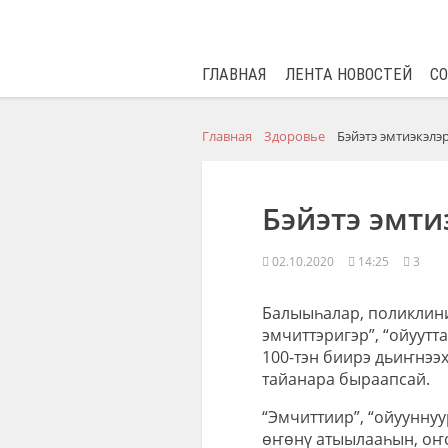
ГЛАВНАЯ
ЛЕНТА НОВОСТЕЙ
С
Главная
Здоровье
Бэйэтэ эмтиэкэлэ
Бэйэтэ эмти
02.10.2020
14:25
3
Балыыһалар, поликлиник
эмчиттэригэр”, “ойуутт
100-тэн биирэ дьиҥнээх
тайанара быраапсай.
“Эмчиттиир”, “ойуунну
өҥөнү атыылааһын, оҥ