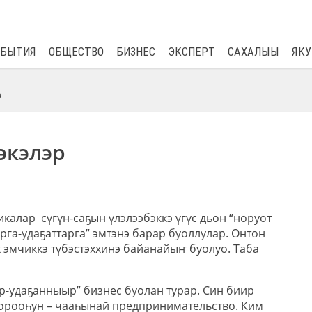
$
82.17
0.76
ОБЫТИЯ
ОБЩЕСТВО
БИЗНЕС
ЭКСПЕРТ
САХАЛЫЫ
ЯКУ
р
экэлэр
алар сүгүн-саҕын үлэлээбэккэ үгүс дьон “норуот
арга-удаҕаттарга” эмтэнэ барар буоллулар. Онтон
 эмчиккэ түбэстэххинэ байанайыҥ буолуо. Таба
ур-удаҕанныыр” бизнес буолан турар. Син биир
орооһун – чааһынай предпринимательство. Ким