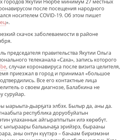
х городов Якутии Нюрбе минимум 27 местных
оронавирусом после посещения народного
зался носителем COVID-19. Об этом пишет
ец
».
 резкий скачок заболеваемости в районе
ября.
ль председателя правительства Якутии Ольга
онального телеканала «Саха», запись которого
ube
, случаи коронавируса после визита целителя,
ремя приезжал в город и принимал «большое
одтвердились. Все его контактные лица
елитель о своем диагнозе, Балабкина не
у суруйар.
ы ыарыыта-дьарҕата элбэх. Былыр да, аны да.
ҥнаабыта республика доруобуйатын
тин улаханнык айгыраппытын илэ көрөбүт.
с ыҥыраары балыыһаҕа эрийэрэ, бырааһы
арара, аны онтун күүтэрэ – баһаам бириэмэни