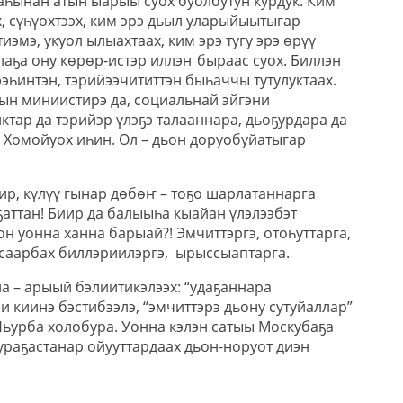
аһынан атын ыарыы суох буолбутун курдук. Ким
х, сүһүөхтээх, ким эрэ дьыл уларыйыытыгар
иэмэ, укуол ылыахтаах, ким эрэ тугу эрэ өрүү
аҕа ону көрөр-истэр иллэҥ быраас суох. Биллэн
ээһинтэн, тэрийээчититтэн быһаччы тутулуктаах.
н миниистирэ да, социальнай эйгэни
тар да тэрийэр үлэҕэ талааннара, дьоҕурдара да
. Хомойуох иһин. Ол – дьон доруобуйатыгар
ир, күлүү гынар дөбөҥ – тоҕо шарлатаннарга
аттан! Биир да балыыһа кыайан үлэлээбэт
он уонна ханна барыай?! Эмчиттэргэ, отоһуттарга,
саарбах биллэриилэргэ, ырыссыаптарга.
а – арыый бэлиитикэлээх: “удаҕаннара
и киинэ бэстибээлэ, “эмчиттэрэ дьону сутуйаллар”
Ньурба холобура. Уонна кэлэн сатыы Москубаҕа
ураҕастанар ойууттардаах дьон-норуот диэн