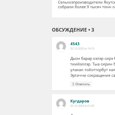
Сельхозпроизводители Якутс
собрали более 9 тысяч тонн 
ОБСУЖДЕНИЕ • 3
4543
02.10.2020 в 19:10
Дьон барар кэлэр сирэ 
тиийэллэр. Тыа сирин 
улахан тойотторбут ха
Эргиччи сокращение 
Ответить
Кугдаров
03.10.2020 в 01:05