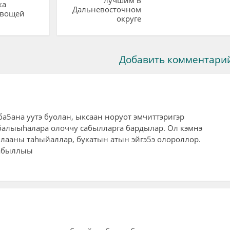
ка
Дальневосточном
овощей
округе
Добавить комментари
ба5ана уутэ буолан, ыксаан норуот эмчиттэригэр
балыыhалара олоччу сабылларга бардылар. Ол кэмнэ
ллааны таhыйаллар, букатын атын эйгэ5э олороллор.
сабыллыы