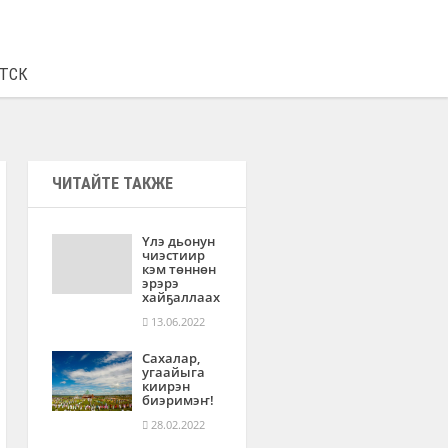
€
94.84
0.78
ТСК
ЧИТАЙТЕ ТАКЖЕ
Үлэ дьонун
чиэстиир
кэм төннөн
эрэрэ
хайҕаллаах
13.06.2022
Сахалар,
угаайыга
киирэн
биэримэҥ!
28.02.2022