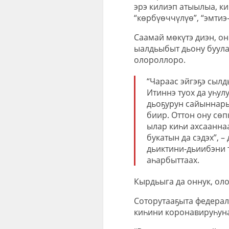
эрэ килиэп атыылыа, ки
“көрбүөччүлүө”, “эмтиэ-
Саамай мөкүтэ диэн, о
ыалдьыбыт дьону буула
олороллоро.
“Чараас эйгэҕэ сылд
Итиннэ туох да уһул
дьоҕурун сайыннары
биир. Оттон ону сөп
ылар киһи ахсаанна
букатын да сэдэх”, 
дьиктини-дьиибэни 
аһарбыттаах.
Кырдьыга да оннук, олох
Соторутааҕыта федерал
киһини коронавируһуна