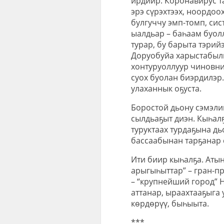
ирдиир. Коронавирус т
эрэ сүрэхтээх, ноордоо
булгуччу эмп-томп, сист
ыалдьар – баһаам буолл
турар, бу барыта тэрий
Доруобуйа харыстабылы
хонтуруоллуур чиновник
суох буолан биэрдилэр
улаханнык оҕуста.
Боростой дьону сэмэли
сылдьаҕыт диэн. Кыһалҕ
туруктаах турдаҕына дь
бассаабынан тарҕанар 
Ити биир кыһалҕа. Атын
арыгыһыттар” – гран-пр
– “крупнейший город” 
аттанар, ыраахтааҕыга 
көрдөрүү, быһыыта.
***