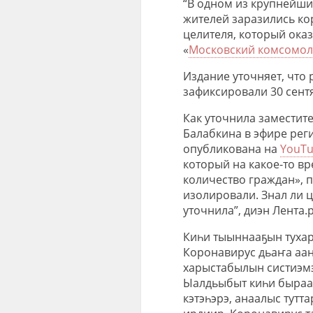
“В одном из крупнейши
жителей заразились к
целителя, который ока
«
Московский комсомол
Издание уточняет, что
зафиксировали 30 сент
Как уточнила заместите
Балабкина в эфире реги
опубликована на
YouT
который на какое-то в
количество граждан», п
изолировали. Знал ли ц
уточнила”, диэн Лента.р
Киһи тыыннааҕын тухар
Коронавирус дьаҥа аа
харыстабылын систиэмэ
Ыалдьыбыт киһи быраа
кэтэһэрэ, анаалыс тутт