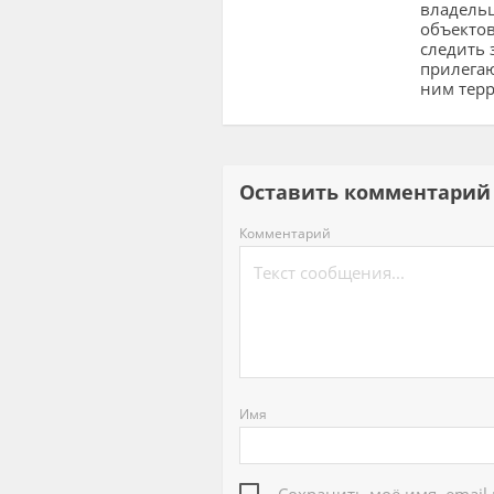
владель
объектов
следить 
прилега
ним тер
Оставить комментар
Комментарий
Имя