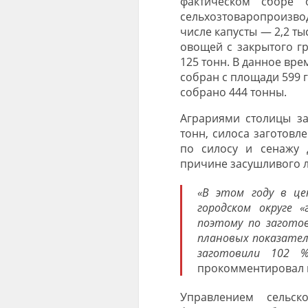
фактическом сборе
сельхозтоваропроизвод
числе капусты — 2,2 ты
овощей с закрытого гр
125 тонн. В данное вр
собран с площади 599 г
собрано 444 тонны.
Аграриями столицы за
тонн, силоса заготовле
по силосу и сенажу 
причине засушливого л
«В этом году в це
городском округе 
поэтому по загото
плановых показателе
заготовили 102 %
прокомментировал п
Управлением сельск