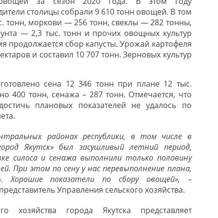
 овощей за сезон 2020 года. В этом году
ители столицы собрали 9 610 тонн овощей. В том
с. тонн, моркови — 256 тонн, свеклы — 282 тонны,
унта — 2,3 тыс. тонн и прочих овощных культур
емя продолжается сбор капусты. Урожай картофеля
ектаров и составил 10 707 тонн. Зерновых культур
готовлено сена 12 346 тонн при плане 12 тыс.
но 400 тонн, сенажа – 287 тонн. Отмечается, что
достичь плановых показателей не удалось по
ета.
нтральных районах республики, в том числе в
«город Якутск» был засушливый летний период,
вке силоса и сенажа выполнили только половину
й. При этом по сену у нас перевыполнение плана,
. Хорошие показатели по сбору овощей»,
–
редставитель Управления сельского хозяйства.
ого хозяйства города Якутска представляет