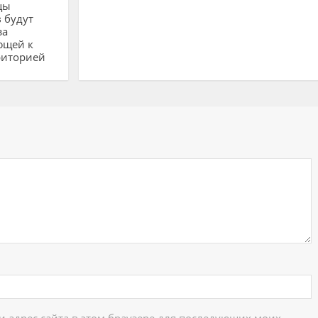
цы
 будут
за
ющей к
риторией
ий