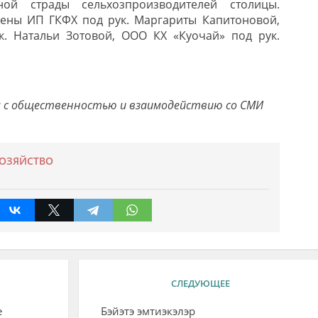
ной страды сельхозпроизводителей столицы.
ены ИП ГКФХ под рук. Маргариты Капитоновой,
. Натальи Зотовой, ООО КХ «Куочай» под рук.
 с общественностью и взаимодействию со СМИ
ХОЗЯЙСТВО
СЛЕДУЮЩЕЕ
е
Бэйэтэ эмтиэкэлэр