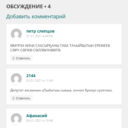
ОБСУЖДЕНИЕ • 4
Добавить комментарий
петр слепцов
07.01.2021 в 06:06
ӨМҮРЭХ КИҺИ САХСЫРҔАНЫ ТАБА ТАҺЫЙБЫТЫН ЕРЕМЕЕВ
СӨРҮ-СӨПКӨ СӨЛЛӨҤНӨӨТӨ.
Ответить
2144
07.01.2021 в 11:44
Депутат ахсаанын а5ыйатыы сыыьа, инник буолуо суохтаах.
Ответить
Афанасий
09.01.2021 в 19:46