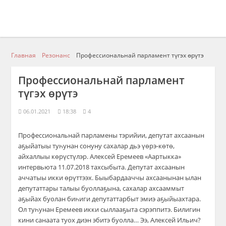
Главная
Резонанс
Профессиональнай парламент түгэх өрүтэ
Профессиональнай парламент
түгэх өрүтэ
06.01.2021
18:38
4
Профессиональнай парламены тэрийии, депутат ахсаанын
аҕыйатыы туһунан сонуну сахалар дьэ үөрэ-көтө,
айхаллыы көрүстүлэр. Алексей Еремеев «Аартыкка»
интервьюта 11.07.2018 тахсыбыта. Депутат ахсаанын
аччатыы икки өрүттээх. Быыбардааччы ахсаанынан ылан
депутаттары талыы буоллаҕына, сахалар ахсааммыт
аҕыйах буолан биһиги депутаттарбыт эмиэ аҕыйыахтара.
Ол туһунан Еремеев икки сыллааҕыта сэрэппитэ. Билигин
кини санаата туох диэн эбитэ буолла… Ээ, Алексей Ильич?