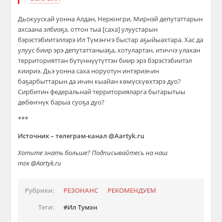
Дьокуускай уонна Алдан, Нерюнгри, Мирнэй депутаттарын
ахсаана элбиэҕэ, оттон тыа [саха] улуустарын
бэрэстэбиитэллэрэ Ил Түмэҥҥэ быстар аҕыйыахтара. Хас да
улуус биир эрэ депутаттаныаҕа, хотулартан, итиччэ улахан
территорияттан бүтүннүүтүттэн биир эрэ бэрэстэбиитэл
киириэ. Дьэ уонна саха норуотун интэриэһин
баҕарбыттарын да иһин кыайан көмүскүөхтэрэ дуо?
Сирбитин федеральнай территорияларга бытарытыы
дөбөҥнүк барыа суоҕа дуо?
***
Источник – телеграм-канал @Aartyk.ru
Хотите знать больше? Подписывайтесь на наш
тгк @Aartyk.ru
Рубрики:
РЕЗОНАНС
РЕКОМЕНДУЕМ
Теги:
Ил Тумэн