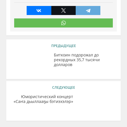
ПРЕДЫДУЩЕЕ
Биткоин подорожал до
рекордных 35,7 тысячи
долларов
СЛЕДУЮЩЕЕ
Юмористический концерт
«Саҥа дьыллааҕы бэтиэхэлэр»