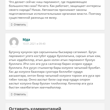
Что делает сейчас наш парламент, где подавляющее
большинство саха? Ничего. Как работает, защищает интересы
своего народа? Никак. Автоматом принимает законы
подготовленные исполнительными органами власти. Поэтому
существенной разницы не вижу.
Ответить
Мда
10.01.2021 в 09:40
Бугунну кунунэн эрэ сарсынныны бысаарар сатаммат. Бугун
парламент улэтэ костубэт курдук буоллагына, сарсын атын кэм,
атын ирдэбиллэр, атын дьон кэлэн атын парламент буолуо
буоллага. Ити син ага ууса салганар баран исэрин курдук
буоллага. Ага уусун стьимигэр бары колуонэ чагылхай буолбат.
Хас да колуонэ бааллара суохтара биллибэт курдук
аасыахтара, онтон биир чагылхай колуонэ тороон ага ууса оро
тэбэн тахсар. Онно ааспыт били сыр мыр курдук олорон
ааспыт колуонэ баар буолан тиийиллэр. Кинилэр ага ууса
быстан хаалбатагын хааччыйаллар.
Ответить
Оставить комментарий