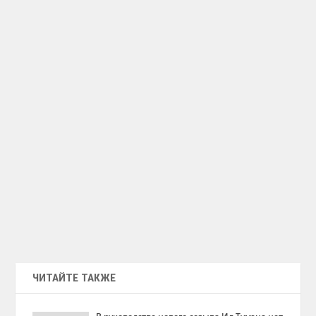
ЧИТАЙТЕ ТАКЖЕ
В руководстве нового созыва Ил Тумэна нет