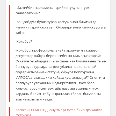
-Идэтийбит парламены тэрийии туһунан туох
санаалааххын?
-Аан дойдуга буола турар көстүү, онон биһиэхэ да
итинник тэрийиэххэ сөп. Ол эрээри эмиэ итиннэ уустуга
элбэх.
-Холобур?
-Холобур, профессиональнай парламеҥҥа киирэр
депутаттар хайдах бириинсибинэн талыллыахтарай?
Өскөтүн быыбардааччы ахсаанынан буоллаҕына, тыын
боппуруос турдаҕына: республика национальнай
судаарыстыбаннай статуһа, сир-уот боппуруоһа,
АЛРОСА атыыта… ким хайдах куоластыаҕай? Онон ити
боппуруос улаханнык илдьиритиллэн, туох баар
кэнэҕэс туруон сөптөөх ыйытыыларга ханнык-туох
харданы бириэн сөбүн ыраҥалаан баран быһаарыы
ылыныахпытын наада.
Алексей ЕРЕМЕЕВ: Дьону тыаҕа тутар биир эрэ хаалла —
ОСКУОЛА