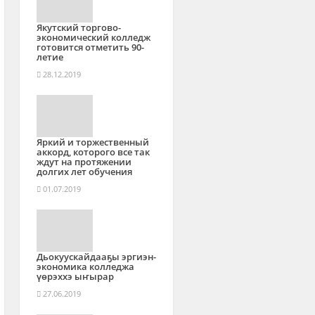
Якутский торгово-
экономический колледж
готовится отметить 90-
летие
28.12.2019
Яркий и торжественный
аккорд, которого все так
ждут на протяжении
долгих лет обучения
01.07.2019
Дьокуускайдааҕы эргиэн-
экономика колледжа
үөрэххэ ыҥырар
27.06.2019