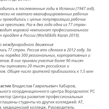
родилось в послевоенные годы в Испании (1947 год),
чески не хватало квалифицированных рабочих
 проводились с целью популяризации рабочих
х престижа. Раз в два года одна из 77 стран-
водит мировой чемпионат профессионального
 пройдет в России (WorldSkills Kazan 2019).
ю международного движения
лись 77 стран. Россия это сделала в 2012 году. За
ны порядка 300 региональных, корпоративных и
тов. В них приняли участие более 90 тысяч
ты оценивали 20 тысяч российских и
в. Общее число зрителей приблизилось к 1,5 млн
частие
Владислав Гаврильевич Хабаров,
ьного координационного центра Ворлдскиллс РС
директор Центра развития профессиональных
глашены студенты из других колледжей: АТ,
а, медицинский колледж. Руководитель