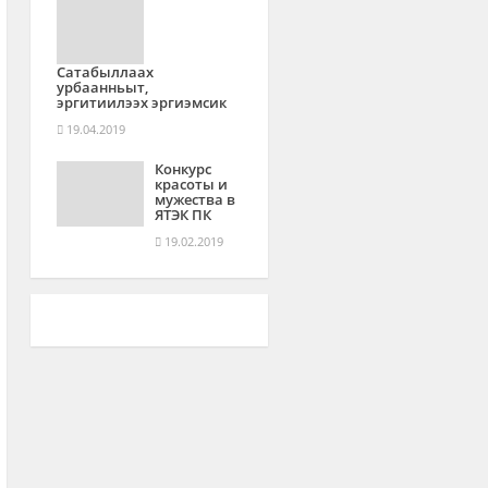
Сатабыллаах
урбаанньыт,
эргитиилээх эргиэмсик
19.04.2019
Конкурс
красоты и
мужества в
ЯТЭК ПК
19.02.2019