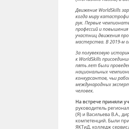
Движение WorldSkills за
когда миру катастрофи
рук. Первые чемпионаты
профессий и повышения и
участниц движения про
мастерства. В 2019-м он
За полувековую истори
к WorldSkills присоедини
пять лет были проведе
национальных чемпиона
конкурсантов, чьи рабо
международных эксперто
человек.
На встрече приняли у
руководитель регионал
(Я) и Васильева В.А., 
компетенций. Были при
ЯКТиД, колледж сервис