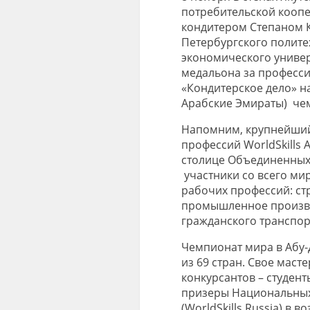
потребительской коопе
кондитером Степаном 
Петербургского полите
экономического универс
медальона за професси
«Кондитерское дело» н
Арабские Эмираты) чемп
Напомним, крупнейши
профессий WorldSkills A
столице Объединенных
участники со всего ми
рабочих профессий: стр
промышленное производ
гражданского транспор
Чемпионат мира в Абу-
из 69 стран. Свое мас
конкурсантов – студент
призеры Национальны
(WorldSkills Russia) в во