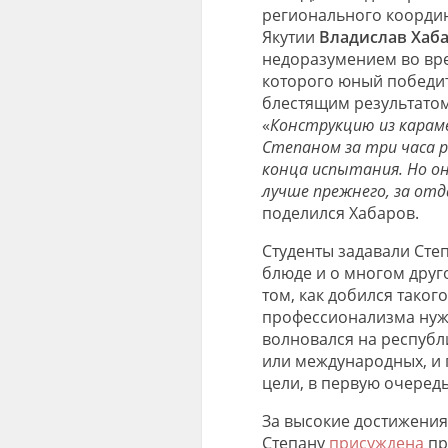
регионального координа
Якутии
Владислав Хаб
недоразумением во вре
которого юный победит
блестящим результатом
«
Конструкцию из карам
Степаном за три часа р
конца испытания. Но он 
лучше прежнего, за от
поделился Хабаров.
Студенты задавали Сте
блюде и о многом друго
том, как добился таког
профессионализма нужн
волновался на республ
или международных, и 
цели, в первую очеред
За высокие достижения
Степану
присуждена
пр