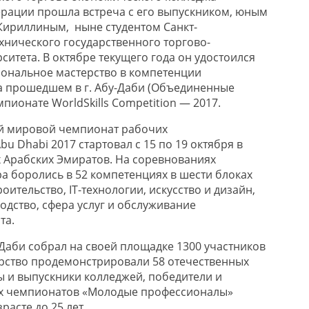
рации прошла встреча с его выпускником, юным
Кириллиным, ныне студентом Санкт-
хнического государственного торгово-
итета. В октябре текущего года он удостоился
ональное мастерство в компетенции
а прошедшем в г. Абу-Даби (Объединенные
ионате WorldSkills Competition — 2017.
й мировой чемпионат рабочих
bu Dhabi 2017 стартовал с 15 по 19 октября в
 Арабских Эмиратов. На соревнованиях
ра боролись в 52 компетенциях в шести блоках
оительство, IT-технологии, искусство и дизайн,
ство, сфера услуг и обслуживание
та.
Даби собрал на своей площадке 1300 участников
терство продемонстрировали 58 отечественных
ы и выпускники колледжей, победители и
х чемпионатов «Молодые профессионалы»
зрасте до 25 лет.