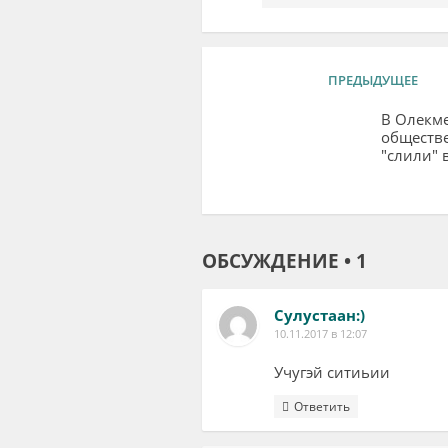
ПРЕДЫДУЩЕЕ
В Олекм
обществ
"слили"
ОБСУЖДЕНИЕ • 1
Сулустаан:)
10.11.2017 в 12:07
Учугэй ситиьии
Ответить