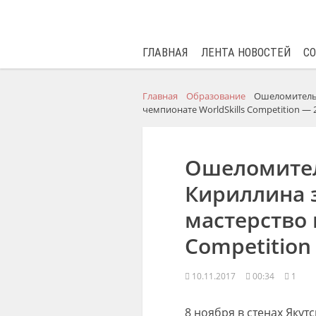
ГЛАВНАЯ
ЛЕНТА НОВОСТЕЙ
С
Главная
Образование
Ошеломительн
чемпионате WorldSkills Competition — 2
Ошеломител
Кириллина 
мастерство 
Competition
10.11.2017
00:34
1
8 ноября в стенах Яку