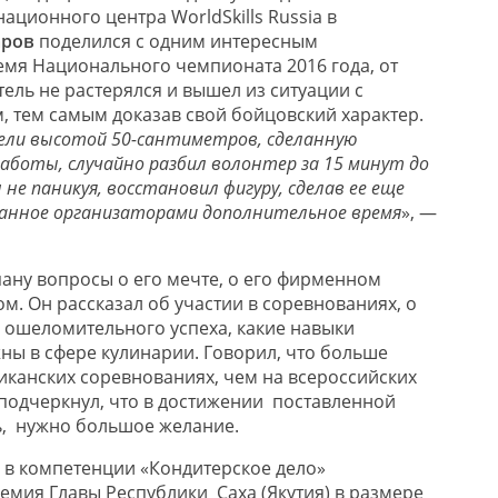
ционного центра WorldSkills Russia в
аров
поделился с одним интересным
мя Национального чемпионата 2016 года, от
ель не растерялся и вышел из ситуации с
, тем самым доказав свой бойцовский характер.
ели высотой
50-сантиметров, сделанную
аботы, случайно разбил волонтер за 15 минут до
не паникуя, восстановил фигуру, сделав ее еще
данное организаторами дополнительное время
», —
пану вопросы о его мечте, о его фирменном
м. Он рассказал об участии в соревнованиях, о
о ошеломительного успеха, какие навыки
ы в сфере кулинарии. Говорил, что больше
иканских соревнованиях, чем на всероссийских
подчеркнул, что в достижении поставленной
ь, нужно большое желание.
 в компетенции «Кондитерское дело»
емия Главы Республики Саха (Якутия) в размере