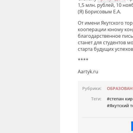
1,5 млн. рублей, 10 но
(Я) Борисовым Е.А.
От имени Якутского то
кооперации юному конд
благодарственное пис
станет для студентов 
старта будущих успехов
****
Aartyk.ru
Рубрики:
ОБРАЗОВАН
Теги:
степан ки
Якутский 