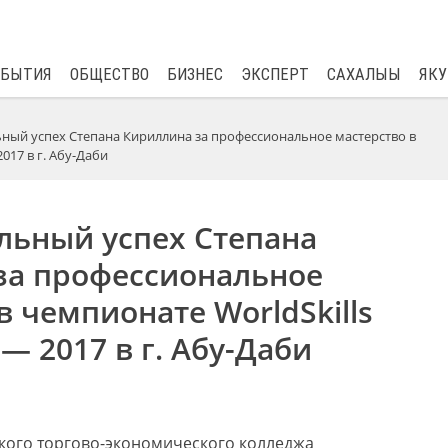
$
80.93
0.2
ОБЫТИЯ
ОБЩЕСТВО
БИЗНЕС
ЭКСПЕРТ
САХАЛЫЫ
ЯКУ
ый успех Степана Кириллина за профессиональное мастерство в
017 в г. Абу-Даби
ьный успех Степана
за профессиональное
в чемпионате WorldSkills
 — 2017 в г. Абу-Даби
тского торгово-экономического колледжа