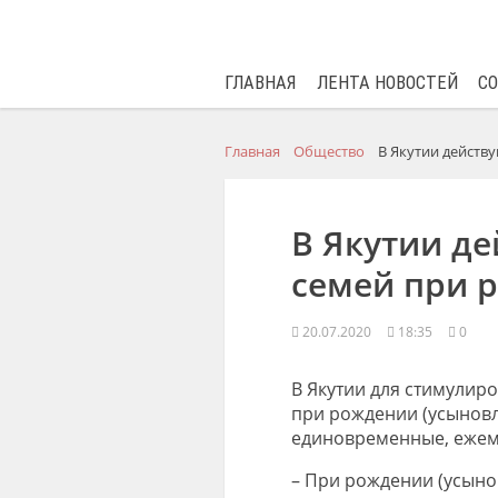
ГЛАВНАЯ
ЛЕНТА НОВОСТЕЙ
С
Главная
Общество
В Якутии действ
В Якутии д
семей при 
20.07.2020
18:35
0
В Якутии для стимулир
при рождении (усынов
единовременные, ежем
– При рождении (усыно