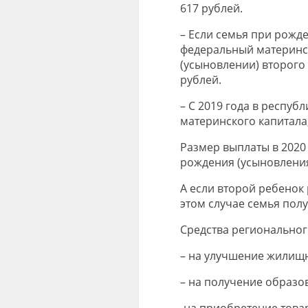
617 рублей.
– Если семья при рожд
федеральный материнск
(усыновлении) второго
рублей.
– С 2019 года в респуб
материнского капитала,
Размер выплаты в 2020 
рождения (усыновления)
А если второй ребенок 
этом случае семья полу
Средства региональног
– на улучшение жилищн
– на получение образо
-на приобретение това