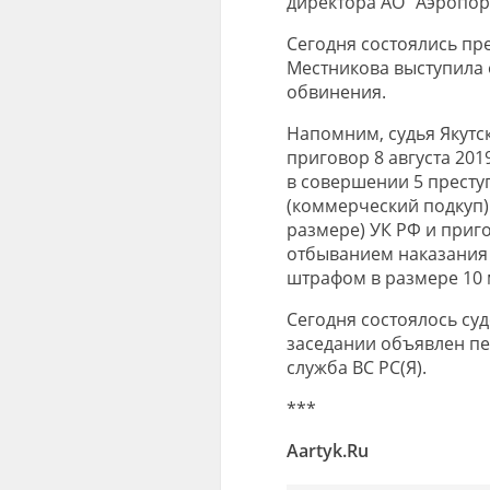
директора АО “Аэропорт
Сегодня состоялись пре
Местникова выступила 
обвинения.
Напомним, судья Якутс
приговор 8 августа 20
в совершении 5 преступ
(коммерческий подкуп) 
размере) УК РФ и приг
отбыванием наказания 
штрафом в размере 10 
Сегодня состоялось суд
заседании объявлен пер
служба ВС РС(Я).
***
Aartyk.Ru