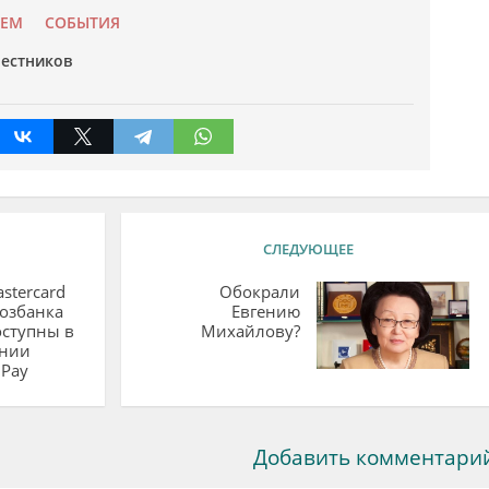
УЕМ
СОБЫТИЯ
естников
СЛЕДУЮЩЕЕ
stercard
Обокрали
озбанка
Евгению
оступны в
Михайлову?
нии
 Pay
Добавить комментари