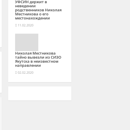
УФСИН держит в
неведении
родственников Николая
Местникова о его
местонахождении
11.02.2020
Николая Местникова
тайно вывезли из СИЗО
Якутска в неизвестном
направлении
02.02.2020