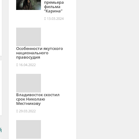
премьера
фильма
“Карина”
13.03.2024
Особенности якутского
национального
правосудия
16.04.2022
Владивосток скостил
срок Николаю
Местникову
29.03.2022
й