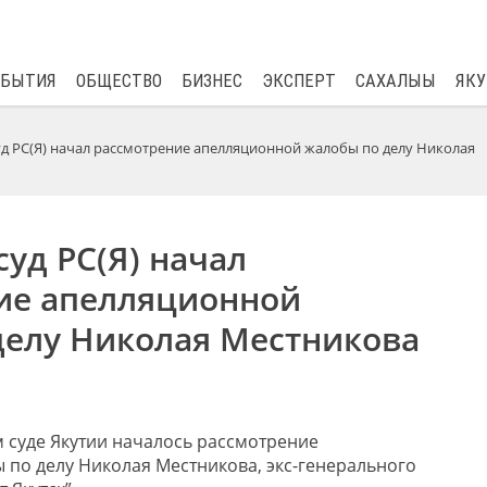
$
81.41
0.48
ОБЫТИЯ
ОБЩЕСТВО
БИЗНЕС
ЭКСПЕРТ
САХАЛЫЫ
ЯКУ
д РС(Я) начал рассмотрение апелляционной жалобы по делу Николая
уд РС(Я) начал
ие апелляционной
делу Николая Местникова
м суде Якутии началось рассмотрение
по делу Николая Местникова, экс-генерального