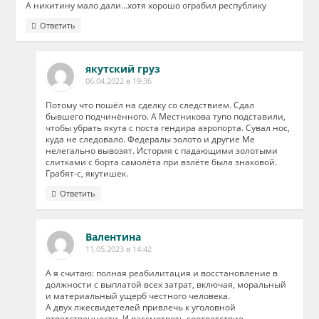
А никитину мало дали…хотя хорошо ограбил республику
Ответить
якутский груз
06.04.2022 в 19:36
Потому что пошёл на сделку со следствием. Сдал
бывшего подчинённого. А Местникова тупо подставили,
чтобы убрать якута с поста гендира аэропорта. Сувал нос,
куда не следовало. Федералы золото и другие Ме
нелегально вывозят. История с падающими золотыми
слитками с борта самолёта при взлёте была знаковой.
Грабят-с, якутишек.
Ответить
Валентина
11.05.2023 в 14:42
А я считаю: полная реабилитация и восстановление в
должности с выплатой всех затрат, включая, моральный
и материальный ущерб честного человека.
А двух лжесвидетелей привлечь к уголовной
ответственности. И рассмотреть соответствие