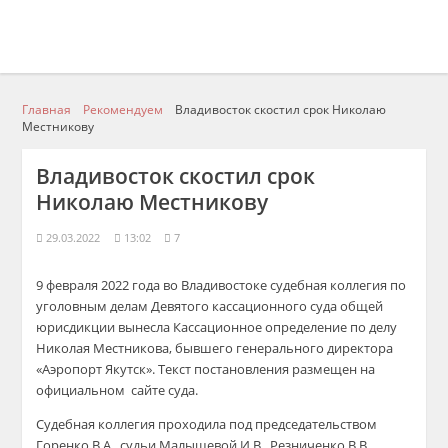
Главная
Рекомендуем
Владивосток скостил срок Николаю
Местникову
Владивосток скостил срок
Николаю Местникову
29.03.2022
13:02
7
9 февраля 2022 года во Владивостоке судебная коллегия по
уголовным делам Девятого кассационного суда общей
юрисдикции вынесла Кассационное определение по делу
Николая Местникова, бывшего генерального директора
«Аэропорт Якутск». Текст постановления размещен на
официальном сайте суда.
Судебная коллегия проходила под председательством
Горенко В.А., судьи Малышевой И.В., Резниченко В.В.,