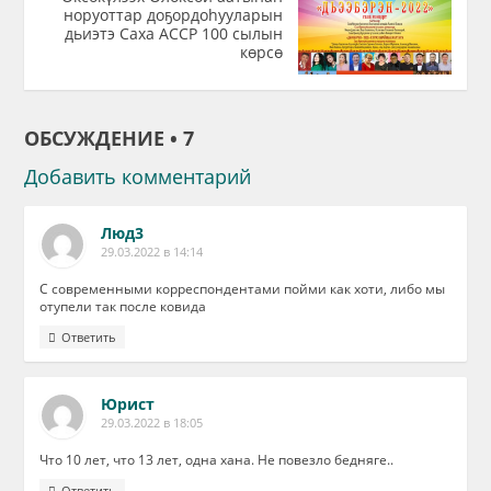
норуоттар доҕордоhууларын
дьиэтэ Саха АССР 100 сылын
көрсө
ОБСУЖДЕНИЕ • 7
Добавить комментарий
Люд3
29.03.2022 в 14:14
С современными корреспондентами пойми как хоти, либо мы
отупели так после ковида
Ответить
Юрист
29.03.2022 в 18:05
Что 10 лет, что 13 лет, одна хана. Не повезло бедняге..
Ответить