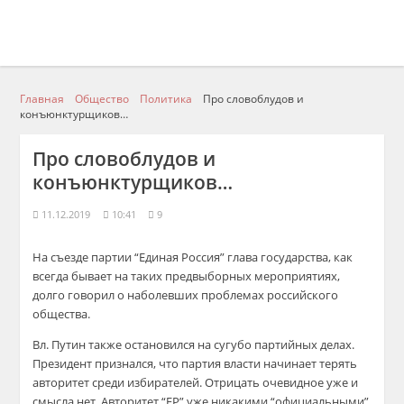
Главная
Общество
Политика
Про словоблудов и
конъюнктурщиков…
Про словоблудов и
конъюнктурщиков…
11.12.2019
10:41
9
На съезде партии “Единая Россия” глава государства, как
всегда бывает на таких предвыборных мероприятиях,
долго говорил о наболевших проблемах российского
общества.
Вл. Путин также остановился на сугубо партийных делах.
Президент признался, что партия власти начинает терять
авторитет среди избирателей. Отрицать очевидное уже и
смысла нет. Авторитет “ЕР” уже никакими “официальными”