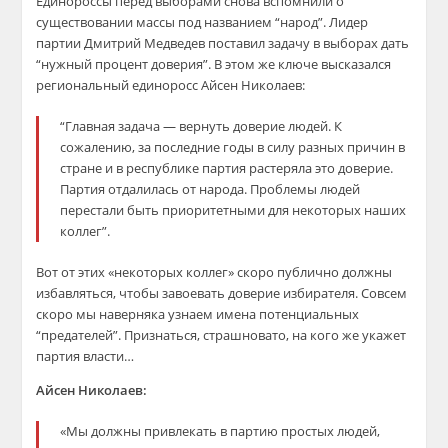
Единороссы перед выборами снова вспомнили о
существовании массы под названием “народ”. Лидер
партии Дмитрий Медведев поставил задачу в выборах дать
“нужный процент доверия”. В этом же ключе высказался
региональный единоросс Айсен Николаев:
“Главная задача — вернуть доверие людей. К
сожалению, за последние годы в силу разных причин в
стране и в республике партия растеряла это доверие.
Партия отдалилась от народа. Проблемы людей
перестали быть приоритетными для некоторых наших
коллег”.
Вот от этих «некоторых коллег» скоро публично должны
избавляться, чтобы завоевать доверие избирателя. Совсем
скоро мы наверняка узнаем имена потенциальных
“предателей”. Признаться, страшновато, на кого же укажет
партия власти…
Айсен Николаев:
«Мы должны привлекать в партию простых людей,