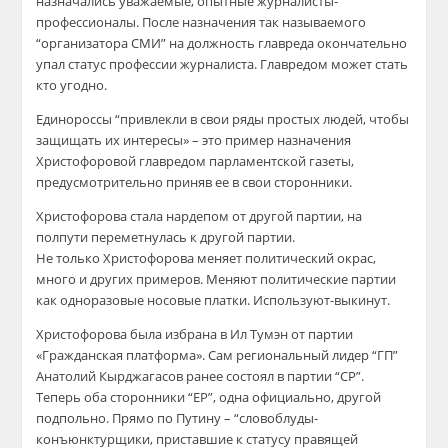
назначались уважаемые, опытные журналисты-
профессионалы. После назначения так называемого
“организатора СМИ” на должность главреда окончательно
упал статус профессии журналиста. Главредом может стать
кто угодно.
Единороссы “привлекли в свои ряды простых людей, чтобы
защищать их интересы» – это пример назначения
Христофоровой главредом парламентской газеты,
предусмотрительно приняв ее в свои сторонники.
Христофорова стала нардепом от другой партии, на
полпути переметнулась к другой партии.
Не только Христофорова меняет политический окрас,
много и других примеров. Меняют политические партии
как одноразовые носовые платки. Используют-выкинут.
Христофорова была избрана в Ил Тумэн от партии
«Гражданская платформа». Сам региональный лидер “ГП”
Анатолий Кырджагасов ранее состоял в партии “СР”.
Теперь оба сторонники “ЕР”, одна официально, другой
подпольно. Прямо по Путину – “словоблуды-
конъюнктурщики, приставшие к статусу правящей