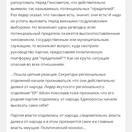
рапортовать перед Генсоветом, что действительно
выявили, так называемых, потенциальных “предателей”.
Раз лидер сказал, что таковые есть, значит, они есть! И надо
их успеть выловить перед важными госдумовскими
выборами. Но возникает одна загвоздка: если
потенциальный предатель окажется высокопоставленным
чиновником, государственным или муниципальным
служащим, то возникает вопрос: куда смотрело
руководство партии, предоставляя политическую
платформу для “предателей”?! Как ни крути, ситуация
опасная во всех отношениях.
…Пошла цепная реакция. Секретари региональных
отделений начали признаваться, что они действительно
далеки от народа. Лидер якутского регионального
отделения “ЕР” Айсен Николаев тоже признался, что его
родная партия отдалилась от народа. Единороссы начали
высекать сами себя?
Партия власти отдалилась от народа, следовательно, власть
далека от народа и в этом признаются сами же главные
власть имущие. Политический нонсенс…