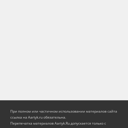
При полном или частичном использовании материалов сайта
ссылка на Aartyk.ru oбязательна.
Перепечатка материалов Aartyk.Ru допускается только с