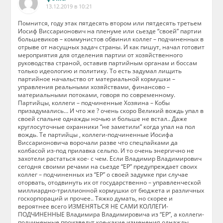
13.12.2019 в 10:21
Помнится, году этак пятдесять втором или пятдесять третьем
Иосиф Виссарионович на пленуме или сьезде “своей” партии
большевиков – коммунистов обвинил коллег – подчиненных в
отрыве от насущных задач страны. И как пишут, начал готовит
мероприятия для отделения партии от хозяйственного
руководства страной, оставив партийным органам и боссам
только идеологию и политику. То есть задумал лищить
партийное начальство от материальной кормушки –
управления реальными хозяйствами, финансово –
материальными потоками, говоря по современному.
Партийцы, коллеги – подчиненные Хозяина – Кобы
призадумались… И что же ? очень скоро Великий вождь упал в
своей спальне однажды ночью и больше не встал.. Даже
круглосуточные охранники “не заметили” когда упал на пол
вождь. Те партийцы , коллеги-подчиненные Иосифа
Виссарионовича ворочали разве что спецпайками да
колбасой из-под прилавка сельпо. И то очень энергично не
захотели растаться кое- с чем. Если Владимир Владимирович
сегодня своими речами на сьезде “ЕР” предупреждает своих
коллег – подчиненных из “ЕР” о своей задумке при случае
оторвать, отодвинуть их от государственно – управленческой
миллиардно-триллионной кормушки от бюджета и различных
госкорпораций и прочее.. Тяжко думать, но скорее и
вероятнее всего ИЗМЕНЯТЬСЯ НЕ САМИ КОЛЛЕГИ-
ПОДЧИНЕННЫЕ Владимира Владимировича из “ЕР”, а коллеги-
подчиненные произведут кое-какие изменения однажды