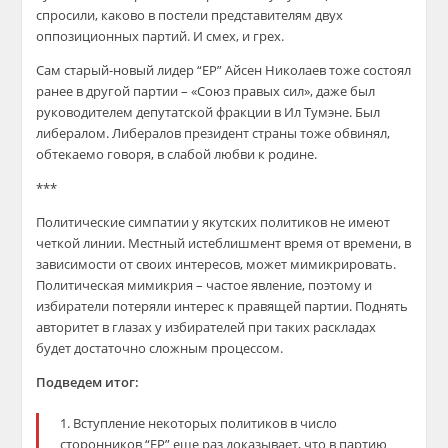
спросили, каково в постели представителям двух
оппозиционных партий. И смех, и грех.
Сам старый-новый лидер “ЕР” Айсен Николаев тоже состоял
ранее в другой партии – «Союз правых сил», даже был
руководителем депутатской фракции в Ил Тумэне. Был
либералом. Либералов президент страны тоже обвинял,
обтекаемо говоря, в слабой любви к родине.
***
Политические симпатии у якутских политиков не имеют
четкой линии. Местный истеблишмент время от времени, в
зависимости от своих интересов, может мимикрировать.
Политическая мимикрия – частое явление, поэтому и
избиратели потеряли интерес к правящей партии. Поднять
авторитет в глазах у избирателей при таких раскладах
будет достаточно сложным процессом.
Подведем итог:
1. Вступление некоторых политиков в число
сторонников “ЕР” еще раз доказывает, что в партию