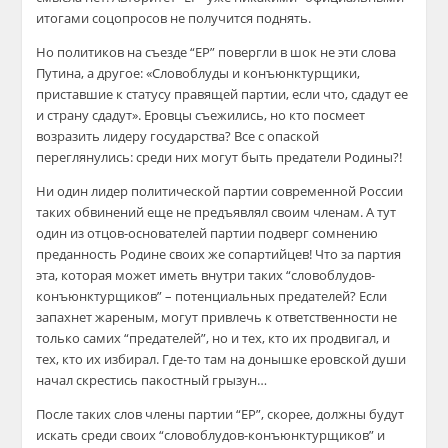
итогами соцопросов не получится поднять.
Но политиков на съезде “ЕР” повергли в шок не эти слова
Путина, а другое: «Словоблуды и конъюнктурщики,
приставшие к статусу правящей партии, если что, сдадут ее
и страну сдадут». Еровцы съежились, но кто посмеет
возразить лидеру государства? Все с опаской
переглянулись: среди них могут быть предатели Родины?!
Ни один лидер политической партии современной России
таких обвинений еще не предъявлял своим членам. А тут
один из отцов-основателей партии подверг сомнению
преданность Родине своих же сопартийцев! Что за партия
эта, которая может иметь внутри таких “словоблудов-
конъюнктурщиков” – потенциальных предателей? Если
запахнет жареным, могут привлечь к ответственности не
только самих “предателей”, но и тех, кто их продвигал, и
тех, кто их избирал. Где-то там на донышке еровской души
начал скрестись пакостный грызун…
После таких слов члены партии “ЕР”, скорее, должны будут
искать среди своих “словоблудов-конъюнктурщиков” и