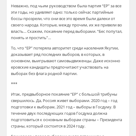
Неважно, под чьим руководством была партия “ЕР” за все
эти годы, но удивляет одно: только сейчас партийные
боссы прозрели, что они все это время были далеки от
своего народа. Которые, между прочим, их же привели во
власть… Скажем, покаяние перед выборами. “Бес попутал,
понять и простить”…
То, что “ЕР” потеряла авторитет среди населения Якутии,
доказывает ряд последних выборов, в которых, в
основном, выигрывают самовыдвиженцы. Даже исконно
еровские кандидаты предпочитают участвовать на
выборах без флага родной партии.
***
Итак, предвыборное покаяние “ЕР” с большой трибуны
свершилось. Да, Россия живет выборами. 2020 год – год
подготовки к выборам, 2021 год – выборы в Госдуму. В
течение двух последующих годов Госдума должна
подготовиться к основным выборам страны – Президента
страны, который состоится в 2024 году.