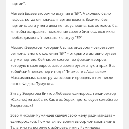
партии”.
Матвей Евсеев вторично вступил в “ЕР”. А сколько было
пафоса, когда он покидал партию власти. Видимо, без
партии власти у него дела не так успешны, как хотелось бы,
и, чтобы выправить положение своего бизнеса, возникла
необходимость “пристать к статусу “ЕР”.
Михаил Эверстов, который был аж лидером – секретарем
регионального отделения “ЕР” – открыто и активно ругает
эту же партию. Сейчас он состоит во фракции эсеров,
которую в свое едросовское время ругал в пух и прах. Был
кобяйский пенсионер и под «ГП» вместе с Афанасием
Максимовым, также ругал эсеров и еровцев, в том числе
лично Федота Тумусова.
Зять у Эверстова Виктор Лебедев, единоросс, гендиректор
«Саханефтегазсбыт». Как в выборах проголосует семейство
Эверстовых?
Эсер Николай Румянцев сделал свою жену ради мандата –
единоросской. Помнится, во время выборной кампании в
Тулагино на встрече с избирателями у Румянцева