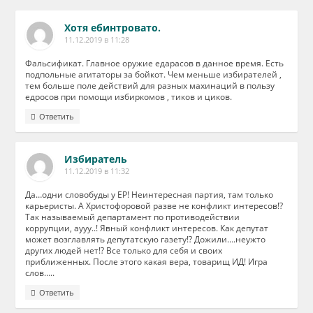
Хотя ебинтровато.
11.12.2019 в 11:28
Фальсификат. Главное оружие едарасов в данное время. Есть
подпольные агитаторы за бойкот. Чем меньше избирателей ,
тем больше поле действий для разных махинаций в пользу
едросов при помощи избиркомов , тиков и циков.
Ответить
Избиратель
11.12.2019 в 11:32
Да…одни словобуды у ЕР! Неинтересная партия, там только
карьеристы. А Христофоровой разве не конфликт интересов!?
Так называемый департамент по противодействии
коррупции, аууу..! Явный конфликт интересов. Как депутат
может возглавлять депутатскую газету!? Дожили….неужто
других людей нет!? Все только для себя и своих
приближенных. После этого какая вера, товарищ ИД! Игра
слов…..
Ответить