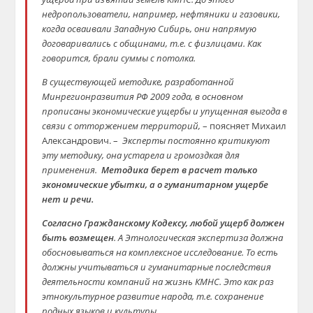
н
едропользователи
, например,
нефтяники и газовики,
когда осваивали Западную Сибирь, они напрямую
договаривались с общинами, т.е. с физлицами. Как
говорится, брали суммы с потолка.
В существующей методике, разработанной
Минрегионразвития РФ 2009 года, в о
сновном
прописаны
экономические ущербы и упущенная выгода в
связи с
отторжением территорий,
– поясняет Михаил
Александрович. –
Эксперты постоянно критикуют
эту методику, она устарела и громоздкая для
применения.
Методика берет в расчет только
экономические убытки, а о гуманитарном ущербе
нет и речи.
Согласно Гражданскому Кодексу, любой ущерб должен
быть возмещен
. А Этнологическая экспертиза должна
обосновываться на комплексное исследование. То есть
должны учитываться и гуманитарные последствия
деятельности компаний на жизнь КМНС. Это как раз
этнокультурное развитие народа, т.е. сохранение
родных языков и культуры.