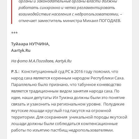
органы и законодательные органы власти должны
работать синхронно и четко регламентировать
взаимодействие населения с
недропользователями
,
–
отмечает заместитель министра Михаил ПОГОДАЕВ.
***
Туйаара НУТЧИНА,
Aartyk.Ru
На фото М.А.Погодаев, Aartyk.Ru
P.S.:
Конституционный суд РС в 2016 году пояснил, что
народ
саха
является коренным народом Республики Саха.
Параллельно было признано, что табунное коневодство
является традиционным видом занятия народа
саха
. По
идее, наши депутаты Ил
Тумэна
должны были это понятие
связать и узаконить на региональном уровне. Полудикие
якутские лошади круглый год пасутся на огромной
территории. Для
сохранения уникальной
породы якутской
лошади должны были соблюдаться компенсационные
работы по изъятию пастбищ
недропользователями
.