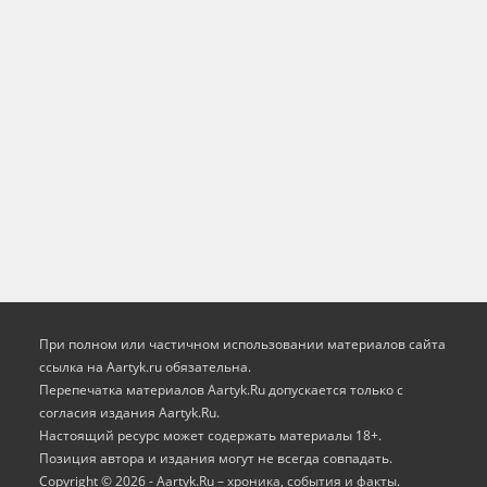
При полном или частичном использовании материалов сайта
ссылка на Aartyk.ru oбязательна.
Перепечатка материалов Aartyk.Ru допускается только с
согласия издания Aartyk.Ru.
Настоящий ресурс может содержать материалы 18+.
Позиция автора и издания могут не всегда совпадать.
Copyright © 2026 - Aartyk.Ru – хроника, события и факты.