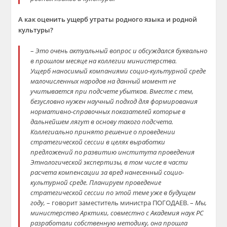
А как оценить ущерб
утраты родного языка и родной
культуры?
–
Это очень актуальный вопрос и обсуждался буквально
в прошлом месяце на коллегии министерства.
Ущерб наносимый компаниями социо-культурной среде
малочисленных народов на данный момент не
учитывается при подсчете
убытков. Вместе с тем,
безусловно нужен научный подход для формирования
нормативно-справочных показателей
которые в
дальнейшем лягут в
основу такого подсчета.
Коллегиально принято решение о проведении
с
тратегической сессии в целях выработки
предложений по развитию института проведения
Этнологической экспертизы, в том числе в части
расчета компенсации за вред нанесенный социо-
культурной среде.
Планируем проведение
стратегической сессии по этой теме уже в будущем
году,
– говорит заместитель министра ПОГОДАЕВ
.
–
Мы,
министерство Арктики, совместно с
Академия
наук РС
разработали
собственную методику, она прошла