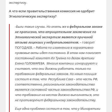
экспертизу.
А что если правительственная комиссия не одобрит
Этнологическую экспертизу?
-Б
ыли такие случаи.
Но опять же в
федеральном законе
не прописан
о, что отрицательное заключение
по
Этнологической экспертизе является причиной
отзыва лицензии у
недропользователя
, –
говорит
ПОГОДАЕВ.
– Работа по изменению в нормативно-
правовые акты идет постоянно. В этом нам помогает
постоянный комитет Ил
Тумэна
по делам Арктики
Елена ГОЛОМАРЕВА. Многие компании игнорируют и
считают, что они должны работать только по
требованию федеральных законов. Но наша позиция
состоит в том,
что Республика
Саха – это часть РФ,
соответственно, региональное законодательство
является составной частью законодательства РФ, и
что требование на местах должно выполняться, это
не противоречит федеральному законодательству.
Еще одна проблема состоит в том, что у
Минарктики