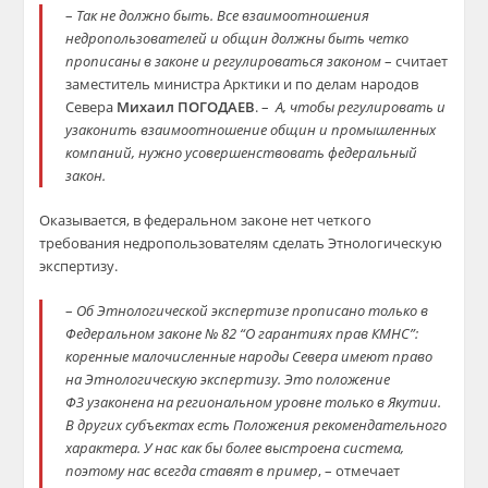
–
Так не должно быть.
Все взаимоотношения
недропользователей
и общин должны быть четко
прописаны в
законе и регулироваться законом
– считает
заместитель министра Арктики и по делам народов
Севера
Михаил ПОГ
ОДАЕВ
. –
А, чтобы регулировать
и
узаконить взаимоотношение общин и промышленных
компаний, нужно усовершенствовать федеральный
закон.
Оказывается, в федеральном законе нет четкого
требова
ния
недропользователям
сделать Э
тнологическую
экспертизу.
–
Об Этнологической экспертизе прописано только в
Федеральном законе
№
82 “О гарантиях прав КМНС”:
коренные малочисленные народы Севера имеют право
на Этнологическу
ю экспертизу. Это положение
ФЗ
узаконена на региональном уровне только в Якутии.
В других субъектах есть Положения рекомендательного
характера. У нас как бы более выстроена система,
поэтому нас всегда ставят в пример
, – отмечает