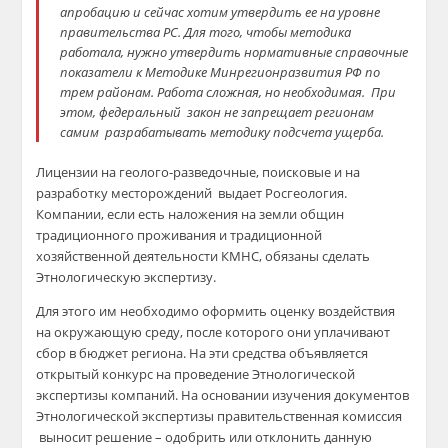
апробацию и сейчас хотим утвердить ее на уровне
правительства РС. Для того, чтобы методика
работала, нужно утвердить
нормативные справочные
показатели
к Методике Минрегионразвития РФ по
трем районам
. Работа сложная, но необходимая.
При
этом,
ф
едеральный закон
не запрещает регионам
самим разрабатывать методику подсчета ущерба.
Лицензии на геолого-разведочные, поисковые и на
разработку
месторождений выдает
Росгеология
.
Компании, если есть наложения на земли
общин
традиционного проживания и традиционной
хозяйственной деятельности
КМНС, обязаны сделать
Этнологическую эк
спертизу.
Для этого им необходимо оформить
оценку воз
действия
на окружающую среду, после которого
они
уплачивают
сбор в бюджет региона.
На эти средства объявляется
открытый конкурс на
проведение
Этнологической
экспертизы компаний. На основании изучения документов
Этнологической экспертизы правительственная комиссия
выносит решение – одобрить или отклонить данную