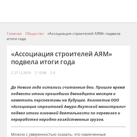
Главная
Общество
«Ассоциация строителей АЯМ» подвела
итоги года
«Ассоциация строителей АЯМ»
подвела итоги года
27.12.2019
15:08
0
До Нового года остались считанные дни. Пришло время
подвести итоги прошедших двенадцати месяцев и
наметить перспективы на будущее.
К
оллектив
ООО
«Ассоциация строителей
А
м
уро
-Якутской магистрали»
подвел итоги основной деятельности по перевозке и
переработке народно-хозяйственных грузов.
М
ожно с уверенностью сказать
, что
намеченны
е