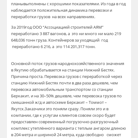
план
ы
выполн
ены
с хорошими показателями.
Из года в год
наблюдается положительная динамика перевозки и
переработки грузов на всех направлениях.
За 2019год ООО “Ассоциацией
строителей
АЯМ”
переработано
3 887 вагонов
, а это ни много ни мало
219
648,036
тонн
груза.
Контейнеров за уходящий год
переработано
6 216
, а это
114 201,317 тонн
.
О
сновной поток грузов народнохозяйственного значения
в Якутию обрабатывается на станции Нижний Бестях.
Причина проста.
Перевозка грузов с переработкой через
станцию Нижний Бестях почти в два раза дешевле, чем
перевозка автомобильным транспортом со станции
Беркакит, и на 30–50% дешевле, чем перевозка грузов по
смешанной ж/д и
автосхеме
Беркакит – Томмот –
Якутск.
Заказчики это поняли сразу.
Поняли это и в
компании, где к услугам клиентов совсем скоро будет
предоставлен современный погрузочно-разгрузочный
комплекс утеплённого варианта с теплым ангаром длиною
в 204 метра и шириной 24 метра, куда свободно сможет