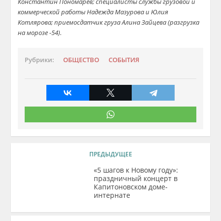
Константин Пономарев
;
специалисты службы грузовой
и
коммерческой работы Надежда М
азурова и Юлия
Котлярова
;
приемосдатчик груза Алина Зайцева
(разгрузка
на морозе -54).
Рубрики:
ОБЩЕСТВО
СОБЫТИЯ
ПРЕДЫДУЩЕЕ
«5 шагов к Новому году»:
праздничный концерт в
Капитоновском доме-
интернате