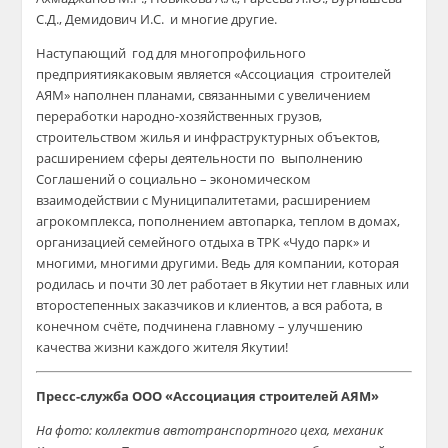
С.Д.,
Демидович
И.С. и
многие
другие.
Наступающий год для многопрофильного
предприятия
каковым является «Ассоциация строителей
АЯМ» наполнен планами, связанными с увеличением
переработки народно-хозяйственных грузов,
строительством жилья и инфраструктурных объектов,
расширением сферы деятельности по выполнению
Соглашений о социально – экономическом
взаимодействии с Муниципалитетами, расширением
агрокомплекса, пополнением автопарка, теплом в домах,
организацией семейного отдыха в ТРК «Чудо парк» и
многими, многими другими. Ведь д
ля компании
, которая
родилась и почти 30 лет
работает
в Якутии
нет
главных или
второстепенных заказчиков
и клиентов, а
вся работа, в
конечном счёте, подчинена главному – улучшению
качества жизни каждого жителя Якутии!
Пресс-служб
а ООО
«Ассоциация строителей АЯМ»
На фото: коллектив автотранспортного цеха, механик