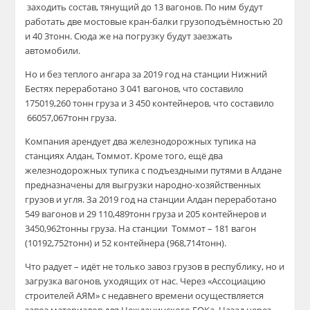
заходить со
став, тянущий до 13 вагонов. П
о ним будут
работать две мостовые кран-балки грузоподъёмностью 20
и 40
3
тонн. Сюда же на погрузку будут заезжать
автомобили.
Но и без теплого ангара за
2019 год на станции
Нижний
Бестях переработан
о
3
041 ваг
он
ов
, что составило
175
019,260
т
о
н
н
груза
и
3
450
конт
ейнеров
, что составило
66
057,067т
о
н
н
груза.
Компания арендует
два
железнодорожных тупика на
станциях Алдан, Томмот
.
Кроме того, ещё два
железнодорожных тупика с подъездными путями в Алдане
предназначены для выгрузки народно-хозяйственных
грузов и угля.
За 2019 год на станции
Алдан
переработано
549 вагонов
и
29
110,489т
онн груза
и
205
контейнеров
и
3
450,962тонны
груза. На станции
Томмот
–
181 вагон
(
10
192,752т
он
н
)
и
52 контейнера
(
968,714т
онн).
Что радует
–
идёт не только завоз грузов в республику, но и
загрузка вагонов, уходящих от нас. Через «Ассоциацию
строителей АЯМ» с недавнего времени осуществляется