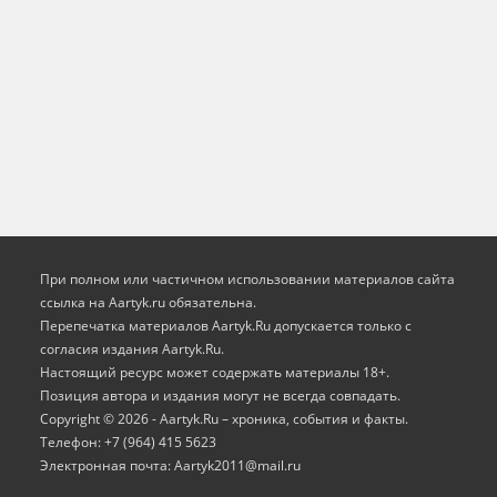
При полном или частичном использовании материалов сайта
ссылка на Aartyk.ru oбязательна.
Перепечатка материалов Aartyk.Ru допускается только с
согласия издания Aartyk.Ru.
Настоящий ресурс может содержать материалы 18+.
Позиция автора и издания могут не всегда совпадать.
Copyright © 2026 - Aartyk.Ru – хроника, события и факты.
Телефон: +7 (964) 415 5623
Электронная почта: Aartyk2011@mail.ru