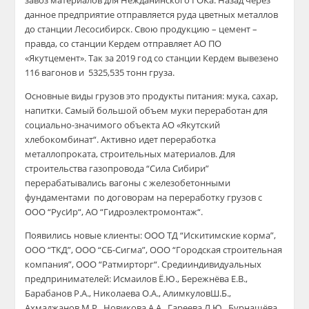
завоз материалов для
Нежданинского
ГОКа. Назад через
данное предприятие отправляется руда цветных металлов
до станции
Лесосибирск
. Свою продукцию – цемент –
правда, со станции
Кердем
отправляет АО ПО
«
Якутцемент
». Так за 2019 год
со
станции
Кердем
вывезено
116
вагонов
и
5
325,535 т
о
н
н
груза.
Основные виды грузов это продукты питания
:
мука, сахар,
напитки
. Самый
большой объем муки переработан для
социально-значимого объекта АО «Якутский
хлебокомбинат
“
.
Активно идет переработка
металлопрокат
а
, строительны
х материалов
. Для
строительства газопровода “Сила Сибири”
перерабатывались вагоны
с железобетонными
фундаментами по
договора
м
на переработку грузов с
ООО “
РусИр
“, АО
“
Гидроэлектромонтаж
“
.
Появил
ись
новы
е
клиент
ы
:
ООО ТД “
Искитимские
корма”,
ООО “ТКД”, ООО “СБ-Сигма”, ООО “Г
ородская строительная
компания”
, ООО “
Ратмирторг
“
. Среди
индивидуальны
х
предпринимател
ей
: Исмаилов Ё.Ю.,
Бережнёва
Е.В.,
Барабанов Р.А., Николаева О.А.,
Алимкулов
Ш.Б.,
Ахмаджанов
М.Р., Новикова А.А., Гареева Л.Ю.,
Бурнашёва