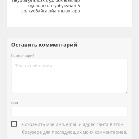
Ньурбаҕа элбэх оҕолоох ыаллар
оҕолоро оптуобуһунан 5
солкуобайга айанныахтара
Оставить комментарий
Комментарий
Имя
Сохранить моё имя, email и адрес сайта в этом
браузере для последующих моих комментариев.