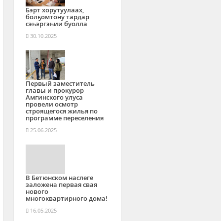
Бэрт хорутуулаах,
болҕомтону тардар
сэһэргэһии буолла
30.10.2025
Первый заместитель
главы и прокурор
Амгинского улуса
провели осмотр
строящегося жилья по
программе переселения
25.06.2025
В Бетюнском наслеге
заложена первая свая
нового
многоквартирного дома!
16.05.2025