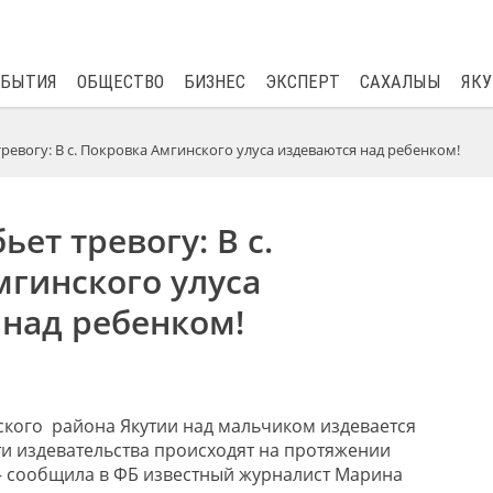
$
80.93
0.2
ОБЫТИЯ
ОБЩЕСТВО
БИЗНЕС
ЭКСПЕРТ
САХАЛЫЫ
ЯКУ
ревогу: В с. Покровка Амгинского улуса издеваются над ребенком!
ет тревогу: В с.
гинского улуса
 над ребенком!
ского
района Якутии над мальчиком издевается
ти издевательства происходят на протяжении
– сообщила в ФБ известный журналист Марина