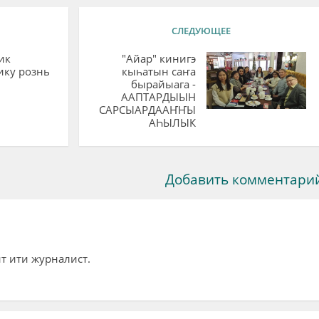
СЛЕДУЮЩЕЕ
ик
"Айар" кинигэ
ику рознь
кыһатын саҥа
бырайыага -
ААПТАРДЫЫН
САРСЫАРДААҤҤЫ
АҺЫЛЫК
Добавить комментари
т ити журналист.