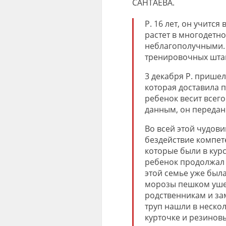
САНТАЕВА.
Р. 16 лет, он учитс
растет в многодетн
неблагополучными. 
тренировочных штана
3 декабря Р. прише
которая доставила п
ребенок весит всего
данным, он передан
Во всей этой чудов
бездействие компете
которые были в курс
ребенок продолжал п
этой семье уже была
морозы пешком ушел
родственникам и зам
труп нашли в нескол
курточке и резиновы