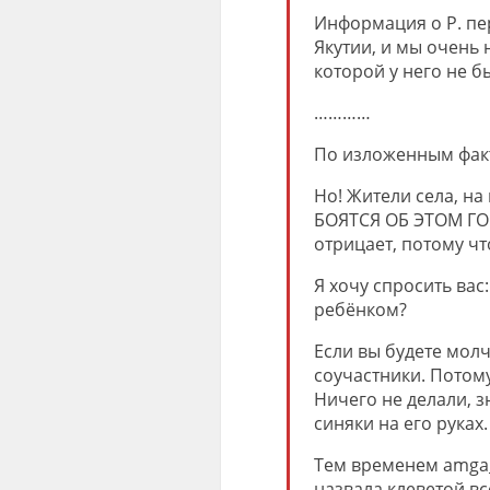
Информация о Р. пе
Якутии, и мы очень 
которой у него не б
…………
По изложенным факт
Но! Жители села, на
БОЯТСЯ ОБ ЭТОМ ГОВ
отрицает, потому ч
Я хочу спросить вас
ребёнком?
Если вы будете молч
соучастники. Потому
Ничего не делали, з
синяки на его руках.
Тем временем amga_
назвала клеветой в