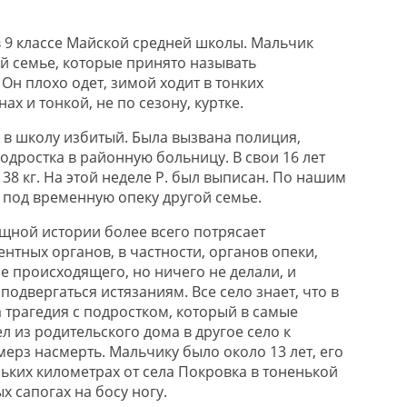
я в 9 классе Майской средней школы. Мальчик
ой семье, которые принято называть
Он плохо одет, зимой ходит в тонких
х и тонкой, не по сезону, куртке.
л в школу избитый. Была вызвана полиция,
одростка в районную больницу. В свои 16 лет
 38 кг. На этой неделе Р. был выписан. По нашим
 под временную опеку другой семье.
ищной истории более всего потрясает
нтных органов, в частности, органов опеки,
е происходящего, но ничего не делали, и
одвергаться истязаниям. Все село знает, что в
 трагедия с подростком, который в самые
 из родительского дома в другое село к
ерз насмерть. Мальчику было около 13 лет, его
ьких километрах от села Покровка в тоненькой
х сапогах на босу ногу.