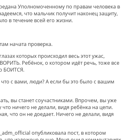
редана Уполномоченному по правам человека в
надеемся, что мальчик получит наконец защиту,
ыло в течение всей его жизни.
ам начата проверка.
 глазах которых происходил весь этот ужас,
ОРИТЬ. Ребёнок, о котором идёт речь, тоже все
то БОИТСЯ.
: что с вами, люди? А если бы это было с вашим
ать, вы станет соучастниками. Впрочем, вы уже
 что ничего не делали, видя ребёнка на цепи.
ная, что он не доедает. Ничего не делали, видя
adm_official опубликовала пост, в котором
се, что изложено выше. Меня они в комментариях