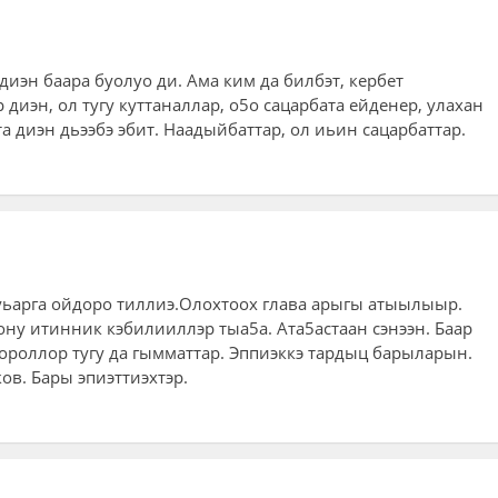
диэн баара буолуо ди. Ама ким да билбэт, кербет
 диэн, ол тугу куттаналлар, о5о сацарбата ейденер, улахан
а диэн дьээбэ эбит. Наадыйбаттар, ол иьин сацарбаттар.
уьарга ойдоро тиллиэ.Олохтоох глава арыгы атыылыыр.
ону итинник кэбилииллэр тыа5а. Ата5астаан сэнээн. Баар
лороллор тугу да гымматтар. Эппиэккэ тардыц барыларын.
ов. Бары эпиэттиэхтэр.