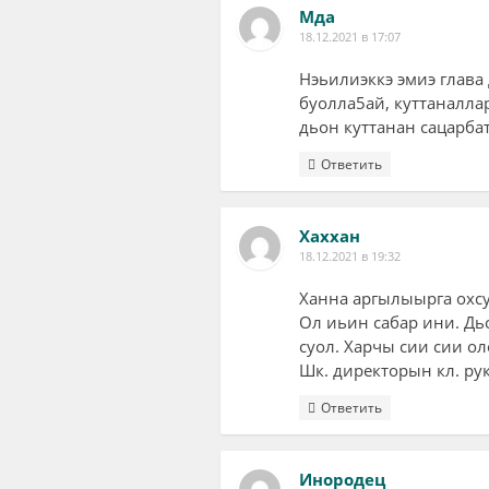
Мда
18.12.2021 в 17:07
Нэьилиэккэ эмиэ глава 
буолла5ай, куттаналлар
дьон куттанан сацарбат
Ответить
Хаххан
18.12.2021 в 19:32
Ханна аргылыырга охс
Ол иьин сабар ини. Дь
суол. Харчы сии сии о
Шк. директорын кл. рук
Ответить
Инородец