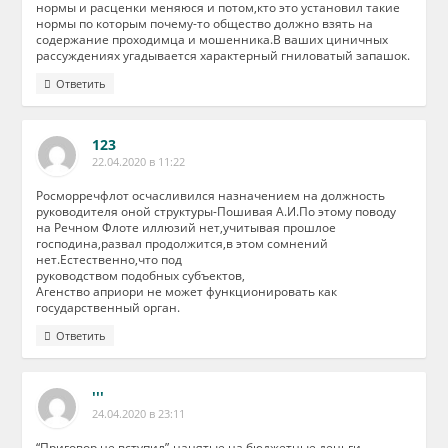
нормы и расценки меняюся и потом,кто это установил такие
нормы по которым почему-то общество должно взять на
содержание проходимца и мошенника.В ваших циничных
рассуждениях угадывается характерный гниловатый запашок.
Ответить
123
22.04.2020 в 11:22
Росморречфлот осчасливился назначением на должность
руководителя оной структуры-Пошивая А.И.По этому поводу
на Речном Флоте иллюзий нет,учитывая прошлое
господина,развал продолжится,в этом сомнений
нет.Естественно,что под
руководством подобных субъектов,
Агенство априори не может функционировать как
государственный орган.
Ответить
'''
24.04.2020 в 23:11
“Приговор,не вступил”-нанятые на бюджетные деньги