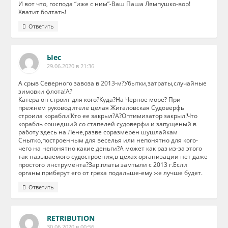
И вот что, господа “иже с ним”-Ваш Паша Лямпушко-вор!
Хватит болтать!
Ответить
Ыес
29.06.2020 в 21:36
А срыв Северного завоза в 2013-м?Убытки,затраты,случайные
зимовки флота!А?
Катера он строит для кого?Куда?На Черное море? При
прежнем руководителе целая Жигаловская Судоверфь
строила корабли!Кто ее закрыл?А?Оптимизатор закрыл!Что
корабль сошедший со стапелей судоверфи и запущеный в
работу здесь на Лене,разве соразмерен шушлайкам
Снытко,построенным для веселья или непонятно для кого-
чего на непонятно какие деньги?А может как раз из-за этого
так называемого судостроения,в цехах организации нет даже
простого инструмента?Зар.платы замтыли с 2013 г.Если
органы приберут его от греха подальше-ему же лучше будет.
Ответить
RETRIBUTION
30.06.2020 в 00:56