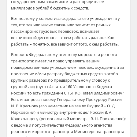
государственным заказчиком и распорядителем
миллиардов рублей бюджетных средств.
Вот поэтому у коллектива федерального учреждения и у
тех, кто так или иначе связан или зависит от речных
пассажирских грузовых перевозок, возникает
когнитивный диссонанс – с кем работать дальше. Как
работать – понятно, все зависит от того, с кем работать.
Вопрос к Федеральному агентству морского и речного
транспорта: имеет ли право управлять вашим
подведомственным учреждением человек, осужденный за
присвоение и/или растрату бюджетных средств в особо
крупных размерах по предварительному сговору с
группой лиц (пункт 4 статьи 160 Уголовного Кодекса
России), то есть гражданин СНЫТКО Павел Владимирович?
Есть и вопросы новому Генеральному Прокурору России
И. В. Краснову (его наместник на земле Якуцкой – О. Д.
Нарковский) и министру внутренних дел России В. А.
Колокольцеву (региональный министр – В. Н. Прокопенко):
с ведома и попустительства Федерального агентства
речного и морского транспорта Министерства транспорта