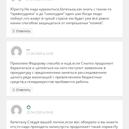
Юристу.Не надо куражиться,батенька,как знать с таким-то
“правосудием” и до “самосудия” один шаг.Когда люди
поймут,что живут в чужой стране-им будет уже всё равно
каким способом защищаться от непрошеных “хозяев”.
Ответить
,,,
21.04.2020 в 23:40
Прокопию Федорову спасибо и ещё,если Снытко продолжит
барахтаться и цепляться-на него поступит заявление в
прокуратуру с предложением заняться расследованием
целого ряда махинаций с привлечением бюджетных
средств,а псевдоюристов прибавится работы.
Ответить
😶
22.04.2020 в 09:42
Капитану.Следуя вашей логике,если вас обокрали и вы знаете
кто,то надо проходить мимо,пусть продолжает-такая норма.Ну