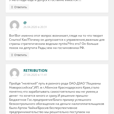
Ответить
@
26.04.2020 в 20:31
Вот!Вот именно этот вопрос возникает,глядя на то что творит
Снытко! Как?Почему он допускается к управлению,важным для
страны стратегическим водным путём?Что это? Он больше
похож на депутата Рады,чем на госчиновника РФ.
Ответить
RETRIBUTION
27.04.2020 в 11:41
Пройдя “нелёгкий” путь в разного рода ОАО-ДЗАО “Лоцманы
Новороссийска”,ИП. в г.Абинске Краснодарского Края,стало
понятно,что зарабатывать самостоятельно мы не умеем,а
денег -то хочется много и сразу.И решение пришло-
Бюджетное Гос.предприятие!Благо пример успешного
безконтрольного обогащения на деньги налогоплательщиков
было-Артем Чайка!Бросив бесперспективное
предпринимательство мы решительно поступаем на