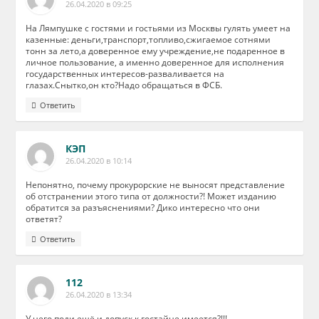
26.04.2020 в 09:25
На Лямпушке с гостями и гостьями из Москвы гулять умеет на
казенные: деньги,транспорт,топливо,сжигаемое сотнями
тонн за лето,а доверенное ему учреждение,не подаренное в
личное пользование, а именно доверенное для исполнения
государственных интересов-разваливается на
глазах.Снытко,он кто?Надо обращаться в ФСБ.
Ответить
КЭП
26.04.2020 в 10:14
Непонятно, почему прокурорские не выносят представление
об отстранении этого типа от должности?! Может изданию
обратится за разъяснениями? Дико интересно что они
ответят?
Ответить
112
26.04.2020 в 13:34
У него поди ещё и допуск к гостайне имеется?!!!