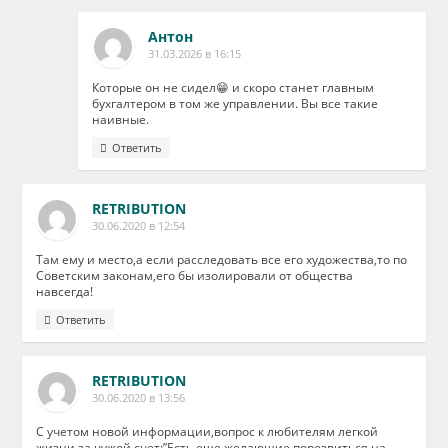
Антон
31.03.2026 в 16:15
Которые он не сидел😁 и скоро станет главным
бухгалтером в том же управлении. Вы все такие
наивные.
Ответить
RETRIBUTION
30.06.2020 в 12:54
Там ему и место,а если расследовать все его художества,то по
Советским законам,его бы изолировали от общества
навсегда!
Ответить
RETRIBUTION
30.06.2020 в 13:56
С учетом новой информации,вопрос к любителям легкой
жизни за чужой счет:”Есть еще желающие порезвиться на