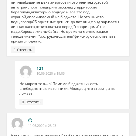
личные):здание цеха,энергосети,отопление,грузовой
автотранспорт предприятия,склад ,территорию
береговую,акваторию водную и все это под
охраной,оплачиваемый из бюджета! Но это ничего
ведь,правда?Бюджетные деньги-да вот они,фонд зар.платы-
личная касса,отчитываться перед “товарищами” не
надо.Хороша жизнь-байга! Но времена меняются,все
телодвижения “и.о. руко-водителя”фиксируются,отвечать
придётся,однако.
Ответить
121
10.06.2020 в 19:03
Не морозьте х…ю! Помимо бюджетных есть
внебюджетные источники. Молодец что строит, а не
ломает.
Ответить
😶
11.06.2020 в 23:23
Источники…,как интересно.Где берут начало эти источники и