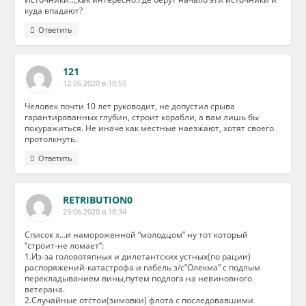
куда впадают?
Ответить
121
12.06.2020 в 10:55
Человек почти 10 лет руководит, не допустил срыва
гарантированных глубин, строит корабли, а вам лишь бы
покуражиться. Не иначе как местные наезжают, хотят своего
протолкнуть.
Ответить
RETRIBUTION0
29.06.2020 в 18:34
Список х…и намороженной “молодцом” ну тот который
“строит-не ломает”:
1.Из-за головотяпных и дилетантских устных(по рации)
распоряжений-катастрофа и гибель з/с”Олекма” с подлым
перекладыванием вины,путем подлога на невиновного
ветерана.
2.Случайные отстои(зимовки) флота с последовавшими