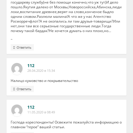
государеву службу(не без помощи конечно,что уж тут)И дело
пошло.Якутия далеко от Москвы,Новороссийска,Абинска,люди
лохи,воспитание древнее,верят на слово,конченое быдло
одним словом.Разлюли малина!А что же у нас Агентство
Росморречфлот?А не окопались ли там друзья-товарищи?Или
нет,они там все серьезные государственные люди.Тогда
почему такой бардак?Не хочется думать о них плохо,но…
–
Ответить
112
28.04.2020 в 15:34
Налицо кумовство и покрывательство
Ответить
112
11.05.2020 в 08:49
Господа кореспонденты! Освежите пожалуйста информацию о
главном “герое” вашей статьи.