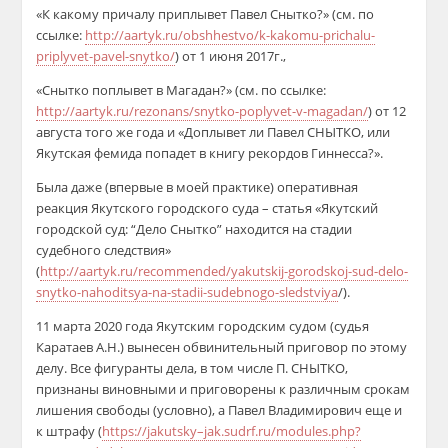
«К какому причалу приплывет Павел Снытко?» (см. по
ссылке:
http://aartyk.ru/obshhestvo/k-kakomu-prichalu-
priplyvet-pavel-snytko/
) от 1 июня 2017г.,
«Снытко поплывет в Магадан?» (см. по ссылке:
http://aartyk.ru/rezonans/snytko-poplyvet-v-magadan/
) от 12
августа того же года и «Доплывет ли Павел СНЫТКО, или
Якутская фемида попадет в книгу рекордов Гиннесса?».
Была даже (впервые в моей практике) оперативная
реакция Якутского городского суда – статья «Якутский
городской суд: “Дело Снытко” находится на стадии
судебного следствия»
(
http://aartyk.ru/recommended/yakutskij-gorodskoj-sud-delo-
snytko-nahoditsya-na-stadii-sudebnogo-sledstviya
/).
11 марта 2020 года Якутским городским судом (судья
Каратаев А.Н.) вынесен обвинительный приговор по этому
делу. Все фигуранты дела, в том числе П. СНЫТКО,
признаны виновными и приговорены к различным срокам
лишения свободы (условно), а Павел Владимирович еще и
к штрафу (
https://jakutsky–jak.sudrf.ru/modules.php?