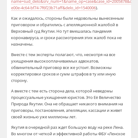
name=sud_delo&srv_num=1&name_op=case&case_id=2005878&case_
e00e-4c64-bf74-7f6f23b71aff&delo_id=1540006
).
Как и ожидалось, стороны были недовольны вынесенным
приговором и обратились с апелляционной жалобой в
Верховный суд Якутии. Но тут вмешалась пандемия
коронавируса, и сроки рассмотрения этих жалоб пока не
назначены.
Вместе с тем эксперты полагают, что, несмотря на все
ухищрения высокооплачиваемых адвокатов,
обвинительный приговор все же устоит. Возможны
корректировки сроков и сумм штрафов в ту или иную
сторону.
А вместе с тем есть сторона дела, которой неведомы
процессуальные ухищрения юристов. Это Её Величество
Природа Якутии. Она не обращает никакого внимания на
приговоры, постановления, апелляции, кассации и живет
своей жизнью уже миллионы лет.
Якутия в очередной раз ждет большую воду на реке Лена.
Во многом от четкой и эффективной работы ФБУ «Ленское