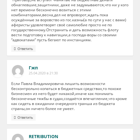
обнаглевшие,защитники, даже не задумываются,что ни у кого
нет времени бесконечно возиться с этими
комбинаторами,весна,дел не впроворот,ждать пока
осуждённые за воровство из гос.казны(а по сути у нас с вами)
аферисты удовлетворят своё самолюбие просто не по
государственному.Отстранить и дать возможность флоту
вести подготовку к навигации,а господа-воры со своими
“адвокатами” пусть бегают по инстанциям.
Ответить
Гжп
25.04.2020 в 21:30
Если Павла Владимировича лишить возможности
бесконтрольно копаться в бюджетных средствах,то похоже
бизнесмен из него будет никакой,иначе как понимать
бесконечные тяжбы в судах,создаётся впечатление,что кроме
как сидеть в ожидании очередного транша из бюджета
страны,он ничего более не умеет.
Ответить
RETRIBUTION