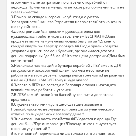
огромными фин.затратами по спасению кораблей от
ледохода.Причина та же-дилитантские распоряжения,если не
сказать жестче.
3.Пожар на складе и огромные убытки,а с учетом
“порядочности” нашего “строителя неломателя” это конечно
же случайность.
4.Дом,строившийся прежним руководителем для
нуждающихся работников с заселением БЕСПЛАТНО,был
продан этим же измученным людям без угла за 1,5 млн. с
каждой квартиры.Квартир порядка 44.Люди брали кредиты
,отдавали деньги взамен бумажки,где значилось,что эти
деньги подарены.Где 66 млн? Что это цена достройки?Дом был
почти готов!
5.Несколько навигаций в бункера кораблей ЛГБУ вместо ДТЛ
загружался низкосортный шлам,пои чем несогласные
работать на этом дерьме,подвергались гонениям.Где разница
в цене ДТЛ-ваш МАЗУТ?Кому и куда упало?
6.З/плата в ЛГБУ не растет,а в Заполярье такая низкая,что
всякий стимул работать- утрачен.
7.В ЛГБУ самый низкий по бассейну кол.пит и доплата за
вредность
8.Студенты-заочники,успешно сдавшие экзамен в
Новосибирске,но вернувшиеся раньше из ученического
отпуска принуждались к возврату денег!
9.Значительная часть хозяйства ФБУ сдается в аренду.Где
деньги,б….ь!?Где информация?Почему никто не чувствует
никаких улучшений!?
Это не полный перечень,а лишь только то,что знают все.