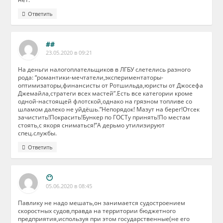
Ответить
##
23.05.2020 в 09:21
На деньги налогоплательщиков в ЛГБУ слетелись разного
рода: “романтики-мечтатели,экспериментаторы-
оптимизаторы,финансисты от Ротшильда,юристы от Джосефа
Джемайла,стратеги всех мастей”.Есть все категории кроме
одной-настоящей флотской,однако на грязном топливе со
шламом далеко не уйдёшь.”Непорядок! Мазут на берег!Отсек
зачистить!Покрасить!Бункер по ГОСТу принять!По местам
стоять,с якоря сниматься!”А дерьмо утилизируют
спец.службы.
Ответить
😶
05.06.2020 в 08:45
Павлику не надо мешать,он занимается судостроением
скоростных судов,правда на территории бюджетного
предприятия,используя при этом государственные(не его