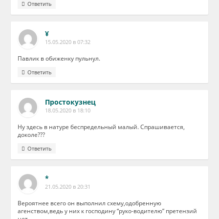
Ответить
¥
15.05.2020 в 07:32
Павлик в обиженку пульнул.
Ответить
Простокузнец
18.05.2020 в 18:10
Ну здесь в натуре беспредельный малый. Спрашивается,
доколе???
Ответить
*
21.05.2020 в 20:31
Вероятнее всего он выполнил схему,одобренную
агенством,ведь у них к господину “руко-водителю” претензий
нет.