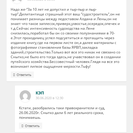
Надо же-“За 10 лет не допустил и тыр-пыр и пыр-
тыр”.Дилитантище страшный этот ваш “судостроитель”,он не
понимает разницы между ледоставом Алдана и Лены,он не
знает что такое заплесок,приверх,ухвостье,осередок,опечек и
т.д.Сейчас интенсивность судоходства на Лене
снизилась,поработал бы он со своими полузнаниями в 70-
е.Этот проходимец успел подсуетиться и протащить через
издание книгу,где на первом листе он,а далее материалы с
фотографиями становления базы ЯРВП,закладка
зданий,строительство.Только вот все это никак не связано со
Снытко,не было его тогда здесь,не учавствовал он в создании
путейского хозяйства.Бессовестный человек.Глядя на все это
возникает липкое ощущение мерзости.Тьфу!
Ответить
КЭП
30.06.2020 в 12:30
Кстати, разобрались таки правохранители и суд,
26.06.2020г. Снытко дали 6 лет реального срока,
понимаешь.
Ответить