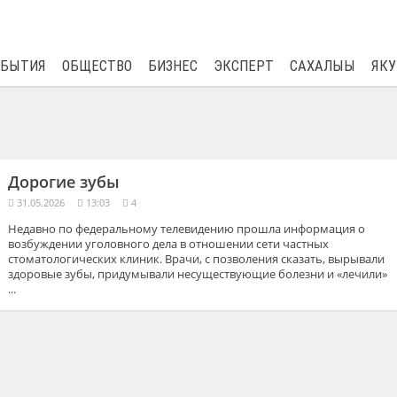
$
82.17
0.76
ОБЫТИЯ
ОБЩЕСТВО
БИЗНЕС
ЭКСПЕРТ
САХАЛЫЫ
ЯКУ
Дорогие зубы
31.05.2026
13:03
4
Недавно по федеральному телевидению прошла информация о
возбуждении уголовного дела в отношении сети частных
стоматологических клиник. Врачи, с позволения сказать, вырывали
здоровые зубы, придумывали несуществующие болезни и «лечили»
...