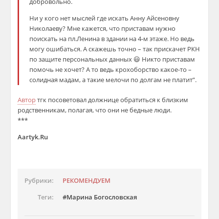
добровольно.
Ни у кого нет мыслей где искать Анну Айсеновну
Николаеву? Мне кажется, что приставам нужно
поискать на пл.Ленина в здании на 4-м этаже. Но ведь
могу ошибаться. А скажешь точно – так прискачет РКН
по защите персональных данных 😃 Никто приставам
помочь не хочет? А то ведь крохоборство какое-то –
солидная мадам, а такие мелочи по долгам не платит”.
Автор
тгк посоветовал должнице обратиться к близким
родственникам, полагая, что они не бедные люди.
***
Aartyk.Ru
Рубрики:
РЕКОМЕНДУЕМ
Теги:
Марина Богословская