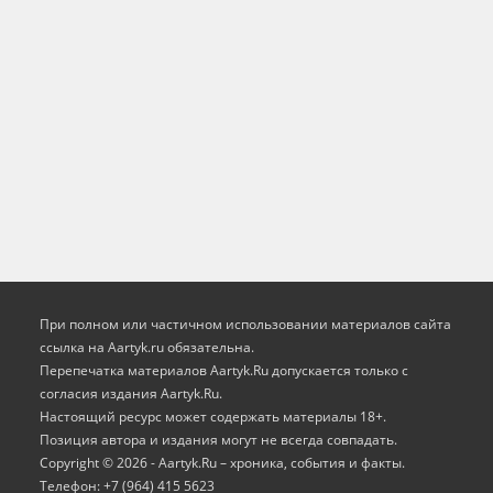
При полном или частичном использовании материалов сайта
ссылка на Aartyk.ru oбязательна.
Перепечатка материалов Aartyk.Ru допускается только с
согласия издания Aartyk.Ru.
Настоящий ресурс может содержать материалы 18+.
Позиция автора и издания могут не всегда совпадать.
Copyright © 2026 - Aartyk.Ru – хроника, события и факты.
Телефон: +7 (964) 415 5623