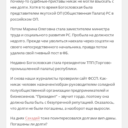
почему-то судебные-приставы никак не могли взыскать с
нее долги. Хотя в то время Богословская была
представителем якутской ОП (Общественная Палата) РС в
российском ОП.
Потом Марина Олеговна стала заместителем министра
труда и социального развития РС. Пробыла на должности
недолго. Прежде чем уволиться наехала через соцсети на
своего непосредственного начальника, правда потом
удалила свой гневный пост в ФБ.
Недавно Богословская стала президентом ТПП (Торгово-
промышленной палаты) республики.
И снова наши журналисты проверили сайт ФССП. Как-
никак человек назначен/избран руководителем солидной
полуобщественной организации предпринимателей и
бизнесменов. “Президент” – звучит гордо, поэтому она
должна была быть с безупречной репутацией. Оказалось,
что долги не были погашены, а наоборот еще выросли.
На днях
Сахадей
тоже поинтересовался долгами вип-дамы.
Погашены ли долги?