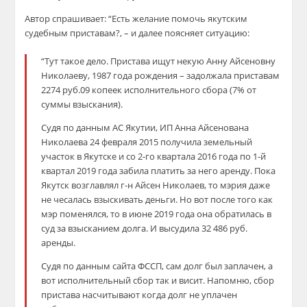
Автор спрашивает: “Есть желание помочь якутским
судебным приставам?, – и далее поясняет ситуацию:
“Тут такое дело. Пристава ищут некую Анну Айсеновну
Николаеву, 1987 года рождения – задолжала приставам
2274 руб.09 копеек исполнительного сбора (7% от
суммы взыскания).
Судя по данным АС Якутии, ИП Анна Айсенована
Николаева 24 февраля 2015 получила земельный
участок в Якутске и со 2-го квартала 2016 года по 1-й
квартал 2019 года забила платить за него аренду. Пока
Якутск возглавлял г-н Айсен Николаев, то мэрия даже
не чесалась взыскивать деньги. Но вот после того как
мэр поменялся, то в июне 2019 года она обратилась в
суд за взысканием долга. И высудила 32 486 руб.
аренды.
Судя по данным сайта ФССП, сам долг был заплачен, а
вот исполнительный сбор так и висит. Напомню, сбор
пристава насчитывают когда долг не уплачен