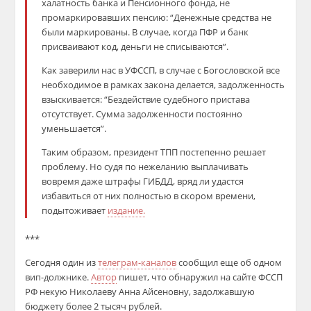
халатность банка и Пенсионного фонда, не
промаркировавших пенсию: “Денежные средства не
были маркированы. В случае, когда ПФР и банк
присваивают код, деньги не списываются”.
Как заверили нас в УФССП, в случае с Богословской все
необходимое в рамках закона делается, задолженность
взыскивается: “Бездействие судебного пристава
отсутствует. Сумма задолженности постоянно
уменьшается”.
Таким образом, президент ТПП постепенно решает
проблему. Но судя по нежеланию выплачивать
вовремя даже штрафы ГИБДД, вряд ли удастся
избавиться от них полностью в скором времени,
подытоживает
издание.
***
Сегодня один из
телеграм-каналов
сообщил еще об одном
вип-должнике.
Автор
пишет, что обнаружил на сайте ФССП
РФ некую Николаеву Анна Айсеновну, задолжавшую
бюджету более 2 тысяч рублей.