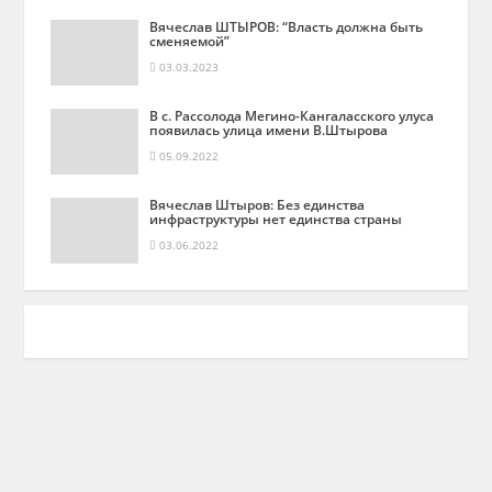
Вячеслав ШТЫРОВ: “Власть должна быть
сменяемой”
03.03.2023
В с. Рассолода Мегино-Кангаласского улуса
появилась улица имени В.Штырова
05.09.2022
Вячеслав Штыров: Без единства
инфраструктуры нет единства страны
03.06.2022