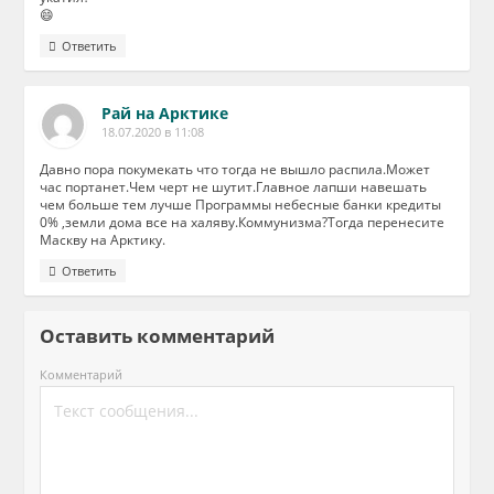
😄
Ответить
Рай на Арктике
18.07.2020 в 11:08
Давно пора покумекать что тогда не вышло распила.Может
час портанет.Чем черт не шутит.Главное лапши навешать
чем больше тем лучше Программы небесные банки кредиты
0% ,земли дома все на халяву.Коммунизма?Тогда перенесите
Маскву на Арктику.
Ответить
Оставить комментарий
Комментарий