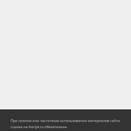
При полном или частичном использовании материалов сайта
ссылка на Aartyk.ru oбязательна.