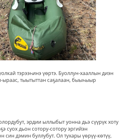
чуолкай тэрээһинэ үөртэ. Буоллун-хааллын диэн
п-ыраас, тыытыттан саҕалаан, быыһыыр
лордубут, эрдии ыллыбыт уонна дьэ сүүрүк хоту
ҕэ суох дьон сотору-сотору эргийэн
 син дэмин буллубут. Ол тухары үөрүү-көтүү,