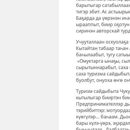
барытыгар сатабыллаах 
тигэр эбит. Ас астыырын
Баҕарда да үөрэнэн иһ
ырааппыт, биир оҕотун 
сиринэн авторскай тур
Учууталлаан оскуолаҕа
Кытайтан табаар таһан
баһылаабыт, тугу сатыы
«Омуктарга ынаҕы, сыл
сырытыннарабыт, саха 
саха туризма сайдыбыт
буолбут, онуоха өҥө о
Туризм сайдыбыта Чуку
кытылыгар бииртэн бии
Предпринимателлэр дь
тэрийбиттэр: мотуордаа
күөгүлэр… баһаам. Дьо
бары күлэ-үөрэ, эҕэрдэ
быһыылаах. Далбаатаһ