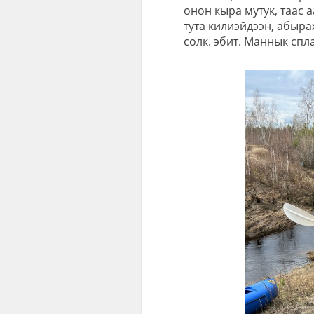
онон кыра мутук, таас 
тута килиэйдээн, абыра
солк. эбит. Маннык спл