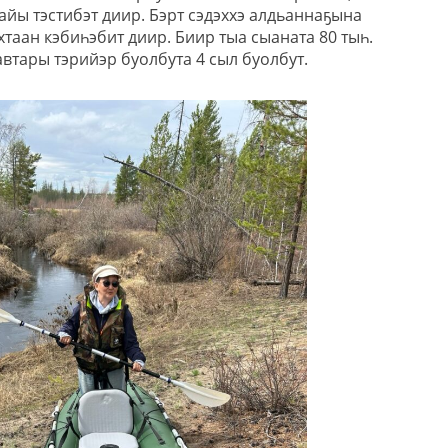
аайы тэстибэт диир. Бэрт сэдэххэ алдьаннаҕына
хтаан кэбиһэбит диир. Биир тыа сыаната 80 тыһ.
автары тэрийэр буолбута 4 сыл буолбут.