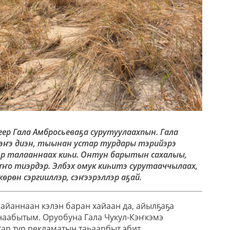
ер Гала Амбросьеваҕа сурутуулаахпын. Гала
эҥэ диэн, тыынан устар турдары тэрийэрэ
р талааннаах киһи. Онтун барытын сахалыы,
ҥҥо тиэрдэр. Элбэх омук киһитэ сурутааччылаах,
өрөн сэргииллэр, сэҥээрэллэр аҕай.
айаннаан кэлэн баран хайаан да, айылҕаҕа
наабытым. Оруобуна Гала Чукул-Кэҥкэмэ
ар тур рекламатын таһаарбыт эбит.