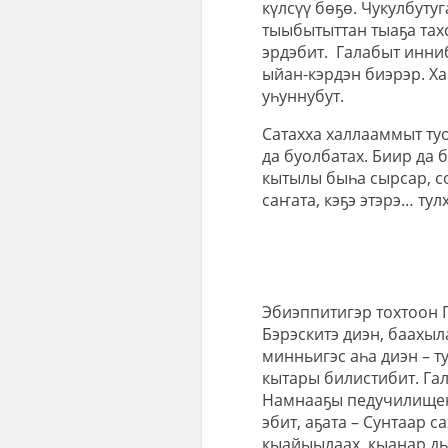
күлсүү бөҕө. Чукулбутуг
тыыбытыттан тыаҕа тахс
эрдэбит. Галабыт инниб
ыйан-кэрдэн биэрэр. Ха
уһуннубут.
Сатахха халлааммыт туо
да буолбатах. Биир да 
кытылы быһа сырсар, с
саҥата, кэҕэ этэрэ… ту
Эбиэппитигэр тохтоон Г
Бэрэскитэ диэн, баахыл
минньигэс аһа диэн – т
кытары билистибит. Гал
Намнааҕы педучилищены
эбит, аҕата – Сунтаар с
кыайыылаах, кыанар дьо