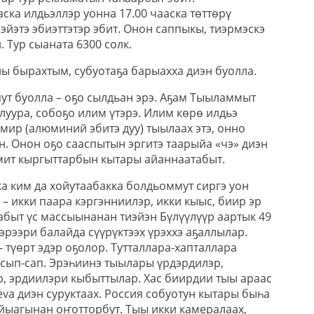
аска илдьэллэр уонна 17.00 чааска төттөрү
бэйэтэ эбиэттэтэр эбит. Онон саппыкы, тиэрмэскэ
 Тур сыаната 6300 солк.
ы бырахтым, субуотаҕа барыахха диэн буолла.
ут буолла – оҕо сылдьан эрэ. Аҕам Тыыламмыт
улуура, собоҕо илим үтэрэ. Илим көрө илдьэ
мир (алюминий эбитэ дуу) тыылаах этэ, онно
н. Онон оҕо сааспытын эргитэ таарыйа «чэ» диэн
мит кыргыттарбын кытары айаннаатабыт.
а ким да хойутаабакка болдьоммут сиргэ уон
 – икки паара кэргэнниилэр, икки кыыс, биир эр
абыт үс массыынанан тиэйэн Бүлүүлүүр аартык 49
 эрээри балайда сүүрүктээх үрэххэ аҕаллылар.
түөрт эдэр оҕолор. Тутталлара-хапталлара
, сып-сап. Эрэһиинэ тыылары үрдэрдилэр,
, эрдиилэри кыбыттылар. Хас биирдии тыы араас
eva диэн суруктаах. Россия собуотун кытары быһа
айыагынан оҥотторбут. Тыы икки камералаах,