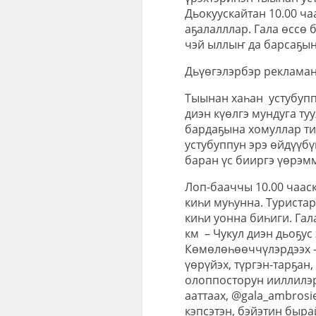
Дьокуускайтан 10.00 ча
аҕалалллар. Гала өссө 
чэй ыллыҥ да барсаҕын.
Дьүөгэлэрбэр рекламан
Тыынан хаһан устубупп
диэн күөлгэ мундуга ту
бардаҕына хомуллар ти
устубуппун эрэ өйдүүбү
баран үс бииргэ үөрэм
Лоп-бааччы 10.00 чааск
киһи муһунна. Туристар
киһи уонна биһиги. Гал
км – Чукул диэн дьоҕус
Көмөлөһөөччүлэрдээх – 
үөрүйэх, түргэн-тарҕан
олоппосторун ииллилэр
ааттаах, @gala_ambrosi
кэпсэтэн, бэйэтин быр