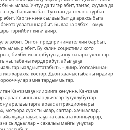
быһыылаах. Унтуу да тигэр эбит, таҥас, суумка да
 этэ да барыллыбат. Туохтан да толлон турбат.
эр эбит. Кэргэннэнэ сылдьыбыт да арахсыбыта
бэйэтэ улаатыннарбыт. Былаана элбэх – омук
дары тэрийбит киһи диир.
 үлэлээбит. Онтон предпринимателлии барбыт,
 атыылыыр эбит. Бу кэлин социстими хото
рын, билбитин-көрбүтүн дьону кытары үллэстэр.
гыны, табаны көрдөрөбүт, айылҕаҕа
ыалыгар ыалдьыттатабыт», – диир. Уопсайынан
а илэ харахха көстөр. Дьон хаачыстыбаны ирдиир
ҥорооччулар эмиэ тардыммытар.
лтан Кэҥкэмэҕэ киириигэ көһүннэ. Кэҥкэмэ
р араас сынньанар дьиэлэр тутуллубуттар.
ону аралдьытарга араас аттракционнары
х, мотуора суох тыылар, саптар, хачыаллар,
н айылҕаҕа таҕыстаҕына санаата көнньүөрэр,
лэһэ сылдьаллар – сахалыы майгы уһуктар
ан аастыбыт.