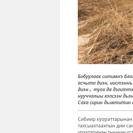
Бобуулаах ситимҥэ блог
асчыта диэн, иистэннь
диэн… туох да дэгиттэ
нууччалыы кэпсээн дьо
Саха сирин дьиктитин к
Сибиир куораттарынан 
тахсыахтаахпын дии са
үрэхтэринэн тыынан уст