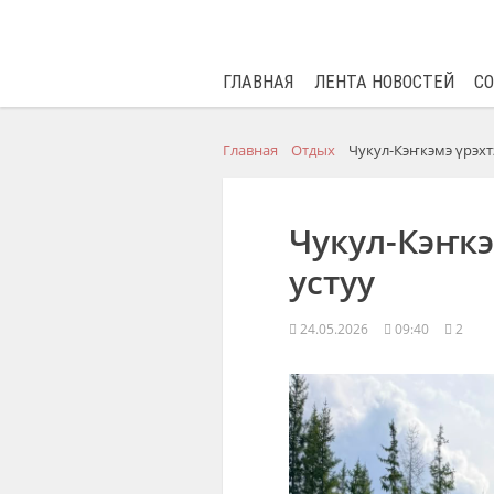
ГЛАВНАЯ
ЛЕНТА НОВОСТЕЙ
С
Главная
Отдых
Чукул-Кэҥкэмэ үрэхт
Чукул-Кэҥк
устуу
24.05.2026
09:40
2