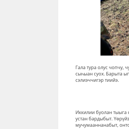
Гала тура олус чопчу, 
сыһыан суох. Барыта ы
сэлиэччигэр тиийэ.
Иккилии буолан тыыга о
устан бардыбыт. Үөрүйэ
мучумааннанабыт, онтон