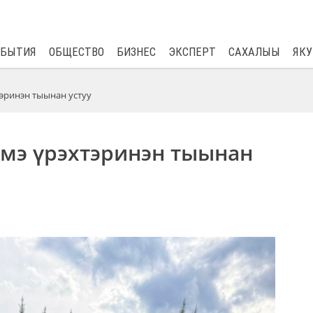
$
82.17
0.76
ОБЫТИЯ
ОБЩЕСТВО
БИЗНЕС
ЭКСПЕРТ
САХАЛЫЫ
ЯКУ
эринэн тыынан устуу
эмэ үрэхтэринэн тыынан