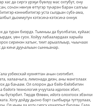
ар хас да сиргэ үрэҕи бүөлүү мас охтубут, ону
ан, соһон нөҥүө өттүгэр түһэрэн баран салгыы
итигэр-кэннибитигэр уста сылдьан сүбэ-ама,
албыт дьоммутун кэтэсиһэ-кэтэсиһэ оннук
х да туран биэрдэ. Тымныы да буолбатах, куйаас
бырдах, үөн суох. Хойуу лабаалардаах харыйа
орох сиринэн хатыҥ, тиит арыаллыыр, чыычаах
лх да киһи дууһалыын сынньанар.
ала узбекскай кухняттан аһын сиэтибит.
ата, халаачыга, лимонада диэн, аны манголаах
уох да баһаам. Ол олорон дьэ бэйэ-бэйэбитин
а бэйэтэ технология учуутала идэлээх эбит,
 бүтэрбит. Төрдө Өлөөн, ийэтэ олохтоох эбэҥки
ахата. Хоту дойду дьоно бэрт сылбырҕа туттуулаах,
н. Ол иһин да хоту сиргэ улааппыт буолан, Гала