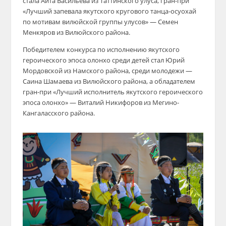
стала Айта Васильева из Таттинского улуса, гран-при
«Лучший запевала якутского кругового танца-осуохай
по мотивам вилюйской группы улусов» — Семен
Менкяров из Вилюйского района.
Победителем конкурса по исполнению якутского
героического эпоса олонхо среди детей стал Юрий
Мордовской из Намского района, среди молодежи —
Саина Шамаева из Вилюйского района, а обладателем
гран-при «Лучший исполнитель якутского героического
эпоса олонхо» — Виталий Никифоров из Мегино-
Кангаласского района.