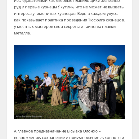
исследователями как «первые плавильщики железных
руд и первые кузнецы Якутии», что не может не вызвать
интереса у именитых кузнецов. Ведь в каждом улусе,
как показывает практика проведения Тюсюлгэ кузнецов,
у местных мастеров свои секреты и таинства плавки
металла.
А главное предназначение Ысыаха Олонхо –
возрождение, сохранение и приумножение духовного и