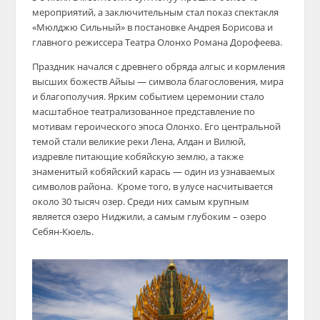
мероприятий, а заключительным стал показ спектакля
«Мюлджю Сильный» в постановке Андрея Борисова и
главного режиссера Театра Олонхо Романа Дорофеева.
Праздник начался с древнего обряда алгыс и кормления
высших божеств Айыы — символа благословения, мира
и благополучия. Ярким событием церемонии стало
масштабное театрализованное представление по
мотивам героического эпоса Олонхо. Его центральной
темой стали великие реки Лена, Алдан и Вилюй,
издревле питающие кобяйскую землю, а также
знаменитый кобяйский карась — один из узнаваемых
символов района. Кроме того, в улусе насчитывается
около 30 тысяч озер. Среди них самым крупным
является озеро Ниджили, а самым глубоким – озеро
Себян-Кюель.