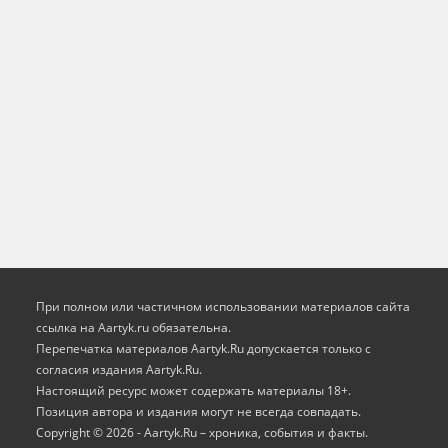
При полном или частичном использовании материалов сайта
ссылка на Aartyk.ru oбязательна.
Перепечатка материалов Aartyk.Ru допускается только с
согласия издания Aartyk.Ru.
Настоящий ресурс может содержать материалы 18+.
Позиция автора и издания могут не всегда совпадать.
Copyright © 2026 - Aartyk.Ru – хроника, события и факты.