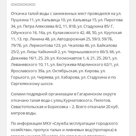
Откачка талой воды с заниженных мест проводился на ул.
Пушкина 11, ул. Кальвица 10, ул. Кальвица 15, ул. Пирогова
34, ул. Петра Алексеева 8/2, 11, 81В, ул. Стадухина 85/ Г,
Ойунского 16, 16а, ул. Кулаковского 42, 48, 50, ул. Крупская
11, 13, пр. Ленина 48, ул. Автодорожная 25, 59/3, 59/7Б,
79/7Б, ул. Лермонтова 123, ул. Чкалова 46, ул. Байкалова
25/2, ул. Лизы Чайкиной 2, ул. Чернышевского 66/3, 66, ул.
Дежнева 16/1, 25, 29, ул. Космонавтов 1, 4, 21, 25, 26/1, ул.
Леваневского 10, 11, ул. Бестужева-Марлинского 62/1, ул.
Ярославского 39а, ул. Октябрьская, ул. Кирова, ул.
Горького, ул. Чиряева, ул. Хабарова, ул. Стадухина и по
Сергеляхскому шоссе.
Силами подрядной организации в Гагаринском округе
откачано талая вода с улиц Курнатовского, Пилотов,
Севастопольская и Борисовка – 2. Всего откачали 20 куб.
метров воды.
По информации МКУ «Служба эксплуатации городского
хозяйства», пропуск талых и ливневых вод (пропарка) в