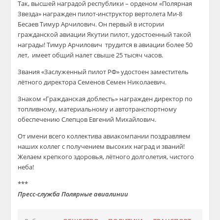
Так, высшей наградой республики – орденом «Полярная
Звезда» награжден пилот-инструктор вертолета Ми-8
Бесаев Тимур Арчилович. Он первый в истории
гражданской авиации Якутии пилот, удостоенный такой
награды! Тимур Арчилович
трудится в авиации более 50
лет,
имеет общий налет свыше 25 тысяч часов.
Звания «Заслуженный пилот РФ» удостоен заместитель
лётного директора Семенов Семен Николаевич.
Знаком «Гражданская доблесть» награжден директор по
топливному, материальному и автотранспортному
обеспечению Слепцов Евгений Михайлович.
От имени всего коллектива авиакомпании поздравляем
наших коллег с получением высоких наград и званий!
Желаем крепкого здоровья, лётного долголетия, чистого
неба!
***
Пресс-служба Полярные авиалинии