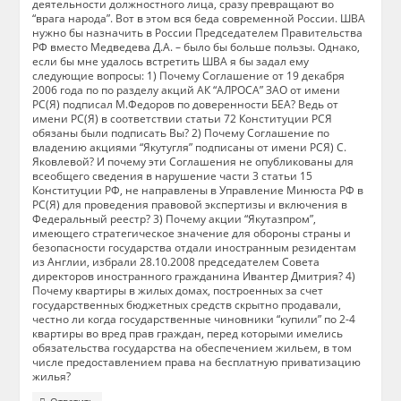
деятельности должностного лица, сразу превращают во
“врага народа”. Вот в этом вся беда современной России. ШВА
нужно бы назначить в России Председателем Правительства
РФ вместо Медведева Д.А. – было бы больше пользы. Однако,
если бы мне удалось встретить ШВА я бы задал ему
следующие вопросы: 1) Почему Соглашение от 19 декабря
2006 года по по разделу акций АК “АЛРОСА” ЗАО от имени
РС(Я) подписал М.Федоров по доверенности БЕА? Ведь от
имени РС(Я) в соответствии статьи 72 Конституции РСЯ
обязаны были подписать Вы? 2) Почему Соглашение по
владению акциями “Якутугля” подписаны от имени РСЯ) С.
Яковлевой? И почему эти Соглашения не опубликованы для
всеобщего сведения в нарушение части 3 статьи 15
Конституции РФ, не направлены в Управление Минюста РФ в
РС(Я) для проведения правовой экспертизы и включения в
Федеральный реестр? 3) Почему акции “Якутазпром”,
имеющего стратегическое значение для обороны страны и
безопасности государства отдали иностранным резидентам
из Англии, избрали 28.10.2008 председателем Совета
директоров иностранного гражданина Ивантер Дмитрия? 4)
Почему квартиры в жилых домах, построенных за счет
государственных бюджетных средств скрытно продавали,
честно ли когда государственные чиновники “купили” по 2-4
квартиры во вред прав граждан, перед которыми имелись
обязательства государства на обеспечением жильем, в том
числе предоставлением права на бесплатную приватизацию
жилья?