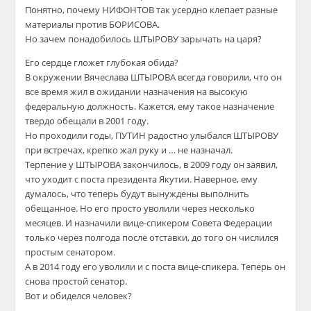
Понятно, почему НИФОНТОВ так усердно клепает разные
материалы против БОРИСОВА.
Но зачем понадобилось ШТЫРОВУ зарычать на царя?
Его сердце гложет глубокая обида?
В окружении Вячеслава ШТЫРОВА всегда говорили, что он
все время жил в ожидании назначения на высокую
федеральную должность. Кажется, ему такое назначение
твердо обещали в 2001 году.
Но проходили годы, ПУТИН радостно улыбался ШТЫРОВУ
при встречах, крепко жал руку и … не назначал.
Терпение у ШТЫРОВА закончилось, в 2009 году он заявил,
что уходит с поста президента Якутии. Наверное, ему
думалось, что теперь будут вынуждены выполнить
обещанное. Но его просто уволили через несколько
месяцев. И назначили вице-спикером Совета Федерации
только через полгода после отставки, до того он числился
простым сенатором.
А в 2014 году его уволили и с поста вице-спикера. Теперь он
снова простой сенатор.
Вот и обиделся человек?