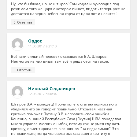
Ну, кто бы бякал, но не штыров! Сам ходил и руководил под
режимом того же царя о котором пишет, видать теперь уже не
достается наверно небесная харча от царя вот и ьесится!
Ответить
Ордос
11.06.2017 в 21:10
Всё таки сильный человек оказывается В.А. Штыров.
Немногие из них видят там всё и решаются на такое.
Ответить
Николай Седалищев
12.06.2017 в 00:34
Штыров В.А. – молодец! Прочитал его статью полностью и
убедился что он говорит правильно. Открытая, честная
критика поможет Путину В.В. исправить свои ошибки.
Конечно, в нашей Республике Саха (Якутия) ШВА понаделал
много управленческих ошибок, потому как не умел слушать
критику, ориентировался в основном “на подхалимов”. Это
неправильно, когда человека высказавшего критику о