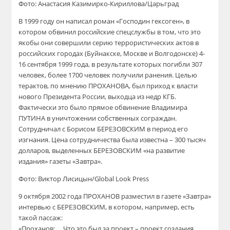
Фото: Анастасия Казимирко-Кириллова/Царьград
В 1999 году он написал роман «Господин гексоген», в
котором обвинил российские спецслужбы в том, что это
якобы они совершили серию террористических актов в
российских городах (Буйнакске, Москве и Волгодонске) 4-
16 сентября 1999 года, в результате которых погибли 307
человек, более 1700 человек получили ранения. Целью
терактов, по мнению ПРОХАНОВА, был приход к власти
нового Президента России, выходца из недр КГБ.
Фактически это было прямое обвинение Владимира
ПУТИНА в уничтожении собственных сограждан.
Сотрудничал с Борисом БЕРЕЗОВСКИМ в период его
изгнания. Цена сотрудничества была известна – 300 тысяч
долларов, выделенных БЕРЕЗОВСКИМ «на развитие
издания» газеты «Завтра».
Фото: Виктор Лисицын/Global Look Press
9 октября 2002 года ПРОХАНОВ разместил в газете «Завтра»
интервью с БЕРЕЗОВСКИМ, в котором, например, есть
такой пассаж:
«Проханов: … Что это был за проект – проект создания