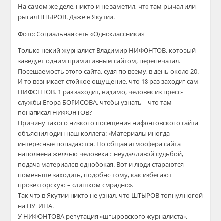
На самом же деле, никто и не заметил, что там рычал или
рыгал ШТЫРОВ. Даже в Якутии.
Фото: Социальная сеть «Одноклассники»
Только некий журналист Владимир НИФОНТОВ, который
заведует одним примитивным сайтом, перепечатал.
Посещаемость этого сайта, судя по всему, в день около 20.
И то возникает стойкое ощущение, что 18 раз заходит сам
НИФОНТОВ. 1 раз заходит, видимо, человек из пресс-
службы Егора БОРИСОВА, чтобы узнать – что там
понаписал НИФОНТОВ?
Причину такого низкого посещения нифонтовского сайта
объяснил один наш коллега: «Материалы иногда
интересные попадаются. Но общая атмосфера сайта
наполнена желчью человека с неудачливой судьбой,
подача материалов однобокая. Вот и люди стараются
поменьше заходить, подобно тому, как избегают
прозекторскую – слишком смрадно».
Так что в Якутии никто не узнал, что ШТЫРОВ топнул ногой
на ПУТИНА.
У НИФОНТОВА репутация «штыровского журналиста»,