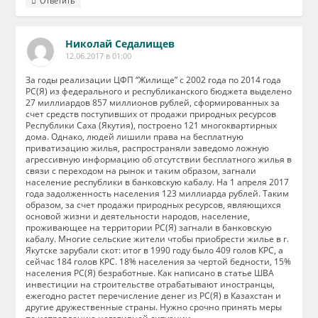
Ответить
Николай Седалищев
12.06.2017 в 01:00
За годы реализации ЦФП “Жилище” с 2002 года по 2014 года
РС(Я) из федерального и республиканского бюджета выделено
27 миллиардов 857 миллионов рублей, сформированных за
счет средств поступивших от продажи природных ресурсов
Республики Саха (Якутия), построено 121 многоквартирных
дома. Однако, людей лишили права на бесплатную
приватизацию жилья, распространяли заведомо ложную
агрессивную информацию об отсутствии бесплатного жилья в
связи с переходом на рынок и таким образом, загнали
население республики в банковскую кабалу. На 1 апреля 2017
года задолженность населения 123 миллиарда рублей. Таким
образом, за счет продажи природных ресурсов, являющихся
основой жизни и деятельности народов, население,
проживающее на территории РС(Я) загнали в банковскую
кабалу. Многие сельские жители чтобы приобрести жилье в г.
Якутске зарубали скот: итог в 1990 году было 409 голов КРС, а
сейчас 184 голов КРС. 18% населения за чертой бедности, 15%
населения РС(Я) безработные. Как написано в статье ШВА
инвестиции на строительстве отрабатывают иностранцы,
ежегодно растет перечисление денег из РС(Я) в Казахстан и
другие дружественные страны. Нужно срочно принять меры