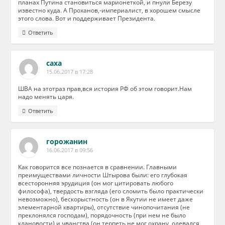
планах Путина становиться марионеткой, и пнули Березу
известно куда. А Проханов,-империалист, в хорошем cмысле
этого слова. Вот и поддерживает Президента.
Ответить
саха
15.06.2017 в 17:28
ШВА на этотраз прав,вся история РФ об этом говорит.Нам
надо менять царя.
Ответить
горожанин
16.06.2017 в 09:56
Как говорится все познается в сравнении. Главными
преимуществами личности Штырова были: его глубокая
всесторонняя эрудиция (он мог цитировать любого
философа), твердость взгляда (его сломить было практически
невозможно), бескорыстность (он в Якутии не имеет даже
элементарной квартиры), отсутствие чинопочитания (не
преклонялся господам), порядочность (при нем не было
клановости) и чванства (он терпеть не мог охрану, одевался