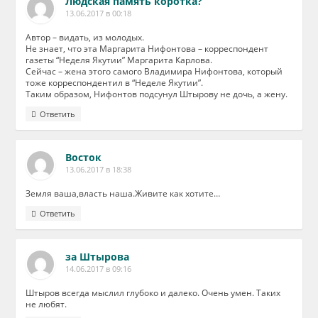
Людская память коротка?
13.06.2017 в 00:18
Автор – видать, из молодых.
Не знает, что эта Маргарита Нифонтова – корреспондент
газеты “Неделя Якутии” Маргарита Карлова.
Сейчас – жена этого самого Владимира Нифонтова, который
тоже корреспондентил в “Неделе Якутии”.
Таким образом, Нифонтов подсунул Штырову не дочь, а жену.
Ответить
Восток
13.06.2017 в 18:38
Земля ваша,власть наша.Живите как хотите…
Ответить
за Штырова
14.06.2017 в 09:16
Штыров всегда мыслил глубоко и далеко. Очень умен. Таких
не любят.