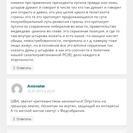
намеки про правление президента путина правда или ложь.
штыров думает и говорит в числе тех кто так думает и говорит
уже открыто и давно. это уже целое крыло в политэлите
страны. это те кто критикует продолжающееся по сути
полулиберальный путь развития страны. кто критикует
путина за сохранение либералов во власти, правительство
медведева -димона во главе. это серьезная позиция. и где то
там внутри штырова можеть и есть какие -то эмоции насчет
обиды, невостребованности, неприязни и.т.д. наверху тоже
люди живут. но в основном все это вполне серьезные так
сказать думы у штырова. а как это соотнести к политике
нашей сахаполуавтономной РС(Я), дело каждого в
отдельности.
Ответить
Аноним
20.07.2017 в 23:37
ШВА, хватит критиканством заниматься! Опустись на
грешную землю, посмотри на якутян, защищай их интересы!
А то метлой мигом сметут с Федсобрания.
Ответить