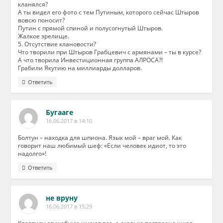
кланялся?
А ты видел его фото с тем Путиным, которого сейчас Штыров
вовсю поносит?
Путин с прямой спиной и полусогнутый Штыров.
Жалкое зрелище.
5. Отсутствие клановости?
Что творили при Штыров Грабцевич с армянами – ты в курсе?
А что творила Инвестиционная группа АЛРОСА?!
Грабили Якутию на миллиарды долларов.
Ответить
Бугааге
16.06.2017 в 14:10
Болтун – находка для шпиона. Язык мой – враг мой. Как
говорит наш любимый шеф: «Если человек идиот, то это
надолго»!
Ответить
не вруну
16.06.2017 в 15:29