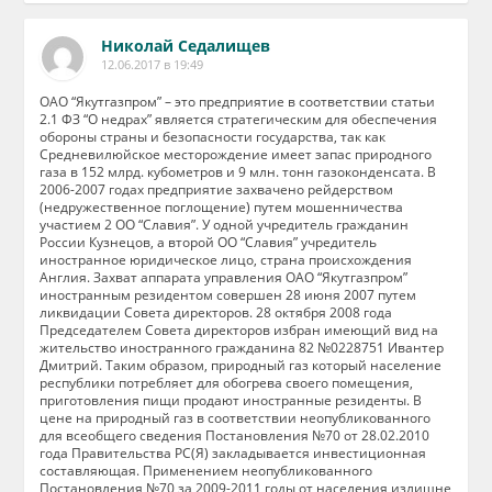
Николай Седалищев
12.06.2017 в 19:49
ОАО “Якутгазпром” – это предприятие в соответствии статьи
2.1 ФЗ “О недрах” является стратегическим для обеспечения
обороны страны и безопасности государства, так как
Средневилюйское месторождение имеет запас природного
газа в 152 млрд. кубометров и 9 млн. тонн газоконденсата. В
2006-2007 годах предприятие захвачено рейдерством
(недружественное поглощение) путем мошенничества
участием 2 ОО “Славия”. У одной учредитель гражданин
России Кузнецов, а второй ОО “Славия” учредитель
иностранное юридическое лицо, страна происхождения
Англия. Захват аппарата управления ОАО “Якутгазпром”
иностранным резидентом совершен 28 июня 2007 путем
ликвидации Совета директоров. 28 октября 2008 года
Председателем Совета директоров избран имеющий вид на
жительство иностранного гражданина 82 №0228751 Ивантер
Дмитрий. Таким образом, природный газ который население
республики потребляет для обогрева своего помещения,
приготовления пищи продают иностранные резиденты. В
цене на природный газ в соответствии неопубликованного
для всеобщего сведения Постановления №70 от 28.02.2010
года Правительства РС(Я) закладывается инвестиционная
составляющая. Применением неопубликованного
Постановления №70 за 2009-2011 годы от населения излишне