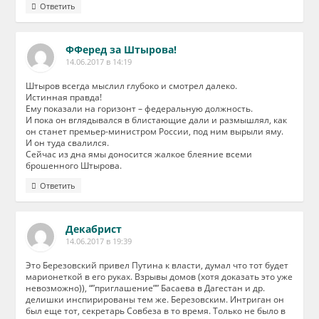
Ответить
ФФеред за Штырова!
14.06.2017 в 14:19
Штыров всегда мыслил глубоко и смотрел далеко.
Истинная правда!
Ему показали на горизонт – федеральную должность.
И пока он вглядывался в блистающие дали и размышлял, как
он станет премьер-министром России, под ним вырыли яму.
И он туда свалился.
Сейчас из дна ямы доносится жалкое блеяние всеми
брошенного Штырова.
Ответить
Декабрист
14.06.2017 в 19:39
Это Березовский привел Путина к власти, думал что тот будет
марионеткой в его руках. Взрывы домов (хотя доказать это уже
невозможно)), “”приглашение”” Басаева в Дагестан и др.
делишки инспирированы тем же. Березовским. Интриган он
был еще тот, секретарь Совбеза в то время. Только не было в