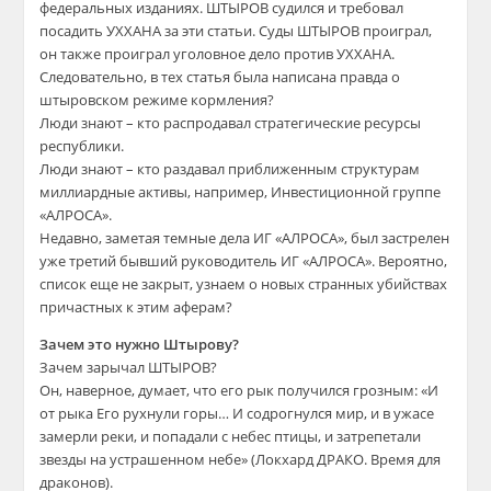
федеральных изданиях. ШТЫРОВ судился и требовал
посадить УХХАНА за эти статьи. Суды ШТЫРОВ проиграл,
он также проиграл уголовное дело против УХХАНА.
Следовательно, в тех статья была написана правда о
штыровском режиме кормления?
Люди знают – кто распродавал стратегические ресурсы
республики.
Люди знают – кто раздавал приближенным структурам
миллиардные активы, например, Инвестиционной группе
«АЛРОСА».
Недавно, заметая темные дела ИГ «АЛРОСА», был застрелен
уже третий бывший руководитель ИГ «АЛРОСА». Вероятно,
список еще не закрыт, узнаем о новых странных убийствах
причастных к этим аферам?
Зачем это нужно Штырову?
Зачем зарычал ШТЫРОВ?
Он, наверное, думает, что его рык получился грозным: «И
от рыка Его рухнули горы… И содрогнулся мир, и в ужасе
замерли реки, и попадали с небес птицы, и затрепетали
звезды на устрашенном небе» (Локхард ДРАКО. Время для
драконов).