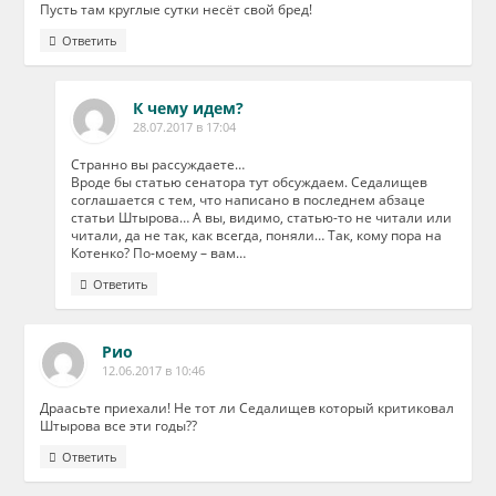
Пусть там круглые сутки несёт свой бред!
Ответить
К чему идем?
28.07.2017 в 17:04
Странно вы рассуждаете…
Вроде бы статью сенатора тут обсуждаем. Седалищев
соглашается с тем, что написано в последнем абзаце
статьи Штырова… А вы, видимо, статью-то не читали или
читали, да не так, как всегда, поняли… Так, кому пора на
Котенко? По-моему – вам…
Ответить
Рио
12.06.2017 в 10:46
Драасьте приехали! Не тот ли Седалищев который критиковал
Штырова все эти годы??
Ответить