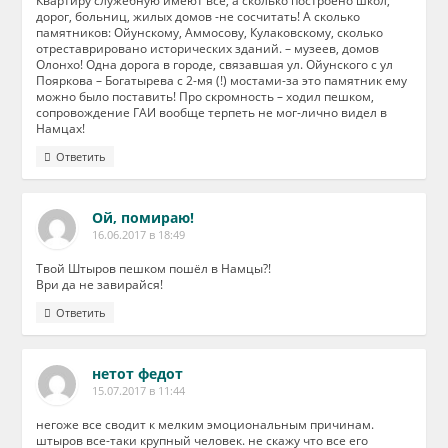
Квартиру служебную имеют все, а сколько построено школ,
дорог, больниц, жилых домов -не сосчитать! А сколько
памятников: Ойунскому, Аммосову, Кулаковскому, сколько
отреставрировано исторических зданий. – музеев, домов
Олонхо! Одна дорога в городе, связавшая ул. Ойунского с ул
Пояркова – Богатырева с 2-мя (!) мостами-за это памятник ему
можно было поставить! Про скромность – ходил пешком,
сопровождение ГАИ вообще терпеть не мог-лично видел в
Намцах!
Ответить
Ой, помираю!
16.06.2017 в 18:49
Твой Штыров пешком пошёл в Намцы?!
Ври да не завирайся!
Ответить
нетот федот
15.07.2017 в 11:44
негоже все сводит к мелким эмоциональным причинам.
штыров все-таки крупный человек. не скажу что все его