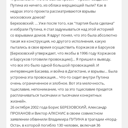
Путина из ничего, из облака мерцающей пыли? Как в
недрах этого проекта рассматриваются взрывы
московских домов?
Березовский: … Уже после того, как “партия была сделана”
и избрали Путина, я стал задумываться над этой историей
со взрывами домов. Я вдруг понял, что это была абсолютно
такая же конструкция, но другого исполнения, какую
пытались в свое время осуществить Коржаков и Барсуков
[Березовский утверждает, что якобы в 1996 году Коржаков
и Барсуков готовили провокацию]… Я пришел к выводу,
что все это было одной большой провокацией. И
интервенция Басаева, и война в Дагестане, и взрывы… Была
устроена эта провокация… Что-то сидит внутри Путина
очень ограниченное и злобное. Вот эта мелочность,
тщеславие, непонимание, что за это тщеславие придется
расплачиваться тысячами и тысячами конкретных
жизней».
26 октября 2002 года Борис БЕРЕЗОВСКИЙ, Александр
ПРОХАНОВ и Виктор АЛКСНИС в своем совместном
заявлении обвинили Владимира ПУТИНА в трагедии «Норд-
Оста», в которой погибло 130 человек, включая 36