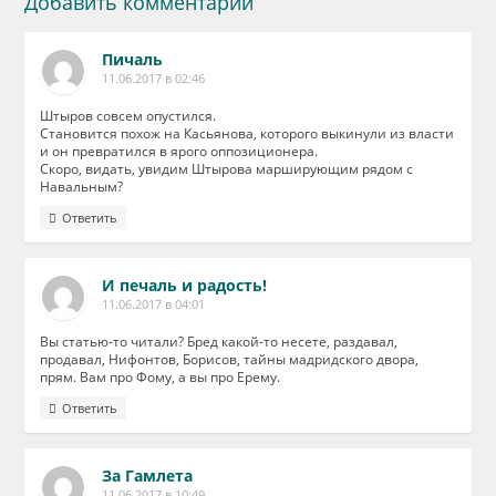
Добавить комментарий
Пичаль
11.06.2017 в 02:46
Штыров совсем опустился.
Становится похож на Касьянова, которого выкинули из власти
и он превратился в ярого оппозиционера.
Скоро, видать, увидим Штырова марширующим рядом с
Навальным?
Ответить
И печаль и радость!
11.06.2017 в 04:01
Вы статью-то читали? Бред какой-то несете, раздавал,
продавал, Нифонтов, Борисов, тайны мадридского двора,
прям. Вам про Фому, а вы про Ерему.
Ответить
За Гамлета
11.06.2017 в 10:49