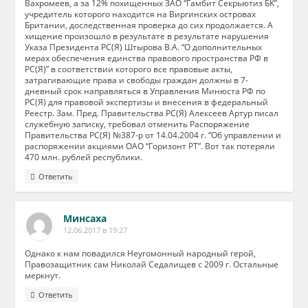
Вахромеев, а за 12% похищенных ЗАО “Гамбит Секрьютиз БК”,
учредитель которого находится на Виргинских островах
Британии, доследственная проверка до сих продолжается. А
хищение произошло в результате в результате нарушения
Указа Президента РС(Я) Штырова В.А. “О дополнительных
мерах обеспечения единства правового пространства РФ в
РС(Я)” в соответствии которого все правовые акты,
затрагивающие права и свободы граждан должны в 7-
дневный срок направляться в Управления Минюста РФ по
РС(Я) для правовой экспертизы и внесения в федеральный
Реестр. Зам. Пред. Правительства РС(Я) Алексеев Артур писал
служебную записку, требовал отменить Распоряжение
Правительства РС(Я) №387-р от 14.04.2004 г. “Об управлении и
распоряжении акциями ОАО “Горизонт РТ”. Вот так потеряли
470 млн. рублей республики.
Ответить
Минсаха
12.06.2017 в 19:27
Однако к нам повадился Неугомонный народный герой,
Правозащитник сам Николай Седалищев с 2009 г. Остальные
меркнут.
Ответить