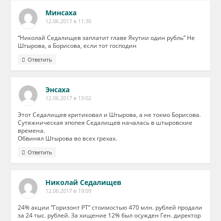
Минсаха
12.06.2017 в 11:30
“Николай Седалищев заплатит главе Якутии один рубль” Не
Штырова, а Борисова, если тот господин
Ответить
Энсаха
12.06.2017 в 13:02
Этот Седалищев критиковал и Штырова, а не токмо Борисова.
Сутяжническая эпопея Седалищев началась в штыровские
времена.
Обвинял Штырова во всех грехах.
Ответить
Николай Седалищев
12.06.2017 в 19:09
24% акции “Горизонт РТ” стоимостью 470 млн. рублей продали
за 24 тыс. рублей. За хищение 12% был осужден Ген. директор