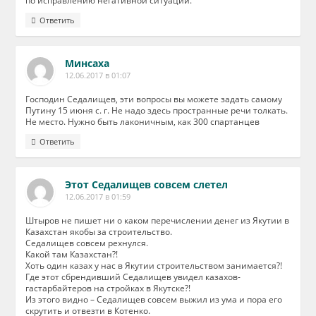
по исправлению негативной ситуации.
Ответить
Минсаха
12.06.2017 в 01:07
Господин Седалищев, эти вопросы вы можете задать самому
Путину 15 июня с. г. Не надо здесь пространные речи толкать.
Не место. Нужно быть лаконичным, как 300 спартанцев
Ответить
Этот Седалищев совсем слетел
12.06.2017 в 01:59
Штыров не пишет ни о каком перечислении денег из Якутии в
Казахстан якобы за строительство.
Седалищев совсем рехнулся.
Какой там Казахстан?!
Хоть один казах у нас в Якутии строительством занимается?!
Где этот сбрендивший Седалищев увидел казахов-
гастарбайтеров на стройках в Якутске?!
Из этого видно – Седалищев совсем выжил из ума и пора его
скрутить и отвезти в Котенко.