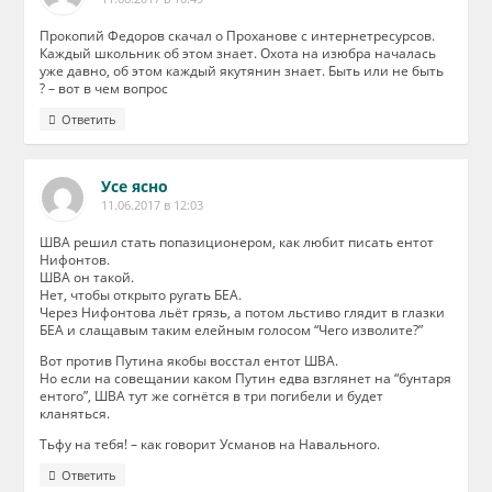
Прокопий Федоров скачал о Проханове с интернетресурсов.
Каждый школьник об этом знает. Охота на изюбра началась
уже давно, об этом каждый якутянин знает. Быть или не быть
? – вот в чем вопрос
Ответить
Усе ясно
11.06.2017 в 12:03
ШВА решил стать попазиционером, как любит писать ентот
Нифонтов.
ШВА он такой.
Нет, чтобы открыто ругать БЕА.
Через Нифонтова льёт грязь, а потом льстиво глядит в глазки
БЕА и слащавым таким елейным голосом “Чего изволите?”
Вот против Путина якобы восстал ентот ШВА.
Но если на совещании каком Путин едва взглянет на “бунтаря
ентого”, ШВА тут же согнётся в три погибели и будет
кланяться.
Тьфу на тебя! – как говорит Усманов на Навального.
Ответить