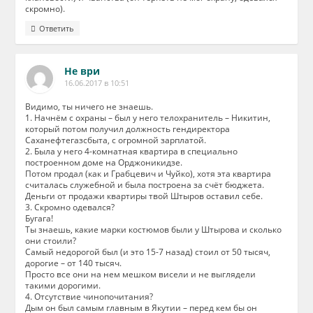
скромно).
Ответить
Не ври
16.06.2017 в 10:51
Видимо, ты ничего не знаешь.
1. Начнём с охраны – был у него телохранитель – Никитин,
который потом получил должность гендиректора
Саханефтегазсбыта, с огромной зарплатой.
2. Была у него 4-комнатная квартира в специально
построенном доме на Орджоникидзе.
Потом продал (как и Грабцевич и Чуйко), хотя эта квартира
считалась служебной и была построена за счёт бюджета.
Деньги от продажи квартиры твой Штыров оставил себе.
3. Скромно одевался?
Бугага!
Ты знаешь, какие марки костюмов были у Штырова и сколько
они стоили?
Самый недорогой был (и это 15-7 назад) стоил от 50 тысяч,
дорогие – от 140 тысяч.
Просто все они на нем мешком висели и не выглядели
такими дорогими.
4. Отсутствие чинопочитания?
Дым он был самым главным в Якутии – перед кем бы он