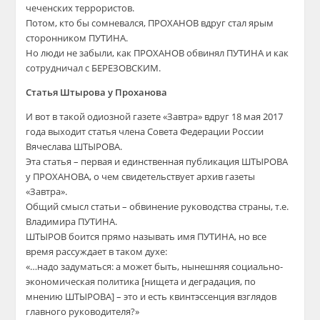
чеченских террористов.
Потом, кто бы сомневался, ПРОХАНОВ вдруг стал ярым
сторонником ПУТИНА.
Но люди не забыли, как ПРОХАНОВ обвинял ПУТИНА и как
сотрудничал с БЕРЕЗОВСКИМ.
Статья Штырова у Проханова
И вот в такой одиозной газете «Завтра» вдруг 18 мая 2017
года выходит статья члена Совета Федерации России
Вячеслава ШТЫРОВА.
Эта статья – первая и единственная публикация ШТЫРОВА
у ПРОХАНОВА, о чем свидетельствует архив газеты
«Завтра».
Общий смысл статьи – обвинение руководства страны, т.е.
Владимира ПУТИНА.
ШТЫРОВ боится прямо называть имя ПУТИНА, но все
время рассуждает в таком духе:
«…надо задуматься: а может быть, нынешняя социально-
экономическая политика [нищета и деградация, по
мнению ШТЫРОВА] – это и есть квинтэссенция взглядов
главного руководителя?»