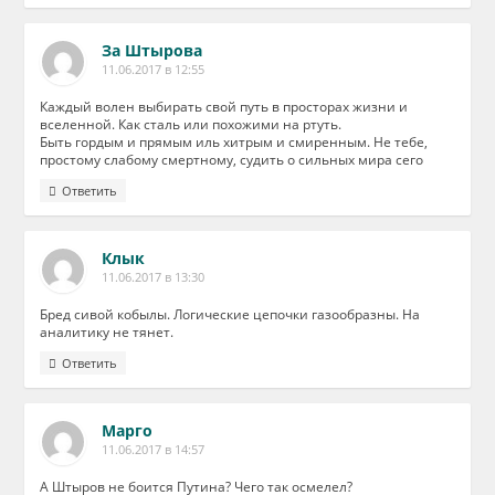
За Штырова
11.06.2017 в 12:55
Каждый волен выбирать свой путь в просторах жизни и
вселенной. Как сталь или похожими на ртуть.
Быть гордым и прямым иль хитрым и смиренным. Не тебе,
простому слабому смертному, судить о сильных мира сего
Ответить
Клык
11.06.2017 в 13:30
Бред сивой кобылы. Логические цепочки газообразны. На
аналитику не тянет.
Ответить
Марго
11.06.2017 в 14:57
А Штыров не боится Путина? Чего так осмелел?