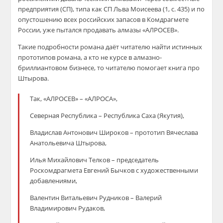
предприятия (СП), типа как СП Льва Моисеева (1, с. 435) и по
опустошению всех российских запасов в Комдрагмете
России, уже пытался продавать алмазы «АЛРОСЕВ».
Такие подробности романа даёт читателю найти истинных
прототипов романа, а кто не курсе в алмазно-
бриллиантовом бизнесе, то читателю помогает книга про
Штырова.
Так, «АЛРОСЕВ» – «АЛРОСА»,
Северная Республика – Республика Саха (Якутия),
Владислав Антонович Широков – прототип Вячеслава
Анатольевича Штырова,
Илья Михайлович Телков – председатель
Роскомдрагмета Евгений Бычков с художественными
добавлениями,
Валентин Витальевич Рудников – Валерий
Владимирович Рудаков,