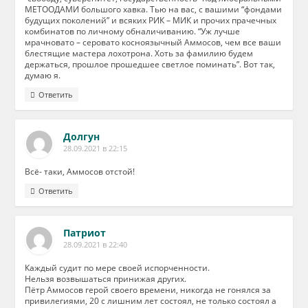
МЕТООДАМИ большого хавка. Тью на вас, с вашими “фондами
будущих поколений” и всяких РИК – МИК и прочих прачечных
комбинатов по личному обналичиванию. “Уж лучше
мрачновато – серовато косноязычный Аммосов, чем все ваши
блестящие мастера лохотрона. Хоть за фамилию будем
держаться, прошлое прошедшее светлое поминать”. Вот так,
думаю я.
Ответить
Долгун
28.09.2021 в 22:15
Всё- таки, Аммосов отстой!
Ответить
Патриот
28.09.2021 в 22:40
Каждый судит по мере своей испорченности.
Нельзя возвышаться принижая других.
Пётр Аммосов герой своего времени, никогда не гонялся за
привилегиями, 20 с лишним лет состоял, не только состоял а