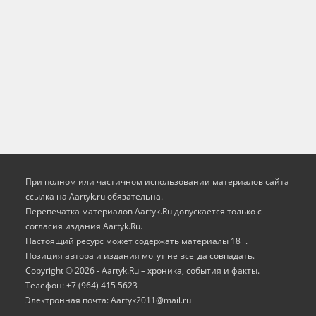
При полном или частичном использовании материалов сайта
ссылка на Aartyk.ru oбязательна.
Перепечатка материалов Aartyk.Ru допускается только с
согласия издания Aartyk.Ru.
Настоящий ресурс может содержать материалы 18+.
Позиция автора и издания могут не всегда совпадать.
Copyright © 2026 - Aartyk.Ru – хроника, события и факты.
Телефон: +7 (964) 415 5623
Электронная почта: Aartyk2011@mail.ru