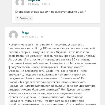
04.10.2021 в 13:15
Оторвался от народа или преследует другие цели?
Ответить
Мда
28.09.2021 в 21:53
История матушка часто изволит пошутит, усмехнутся,
поиронизировать. В год 100 летия победы коммунистической
власти история – матушка нашей Якутии – Саха показало
свою изящную ухмылку – вновь победу красных, вновь победу
Аммосова. И это после миновавшего вот уже 30 лет назад
крушения Советской власти. К чему бы это? Можно вспомнить
фразу “история иногда повторяется. Но в виде фарса”.
Основания для этого есть. Сравните, даже просто чисто
визуально, лидеров тех красных, и нынешних красных.
Тогдашнего Аммосова, и нынешнего “пламенного”. Как
сказали бы представители одесского юмористического
народа, из чьих представителей были многие большевисткие
лидеры, “это две большие разницы!”. Но.. Думается, кроме
усмешки и фарса истории, здесь выглядывает нечто
серьёзное и далеко не юмористическое. Что то вроде
народного кукиша о том, что вот вам за все байки про
“свободу, суверенитет, государственность” под либеральными