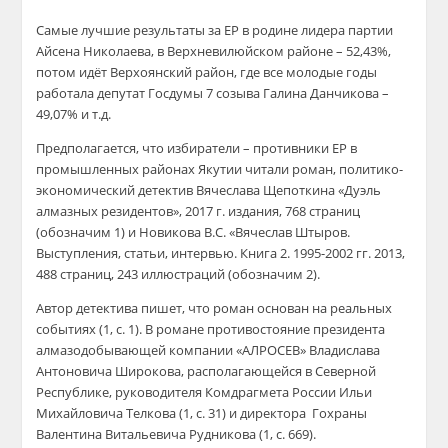
Самые лучшие результаты за ЕР в родине лидера партии
Айсена Николаева, в Верхневилюйском районе – 52,43%,
потом идёт Верхоянский район, где все молодые годы
работала депутат Госдумы 7 созыва Галина Данчикова –
49,07% и т.д.
Предполагается, что избиратели – противники ЕР в
промышленных районах Якутии читали роман, политико-
экономический детектив Вячеслава Щепоткина «Дуэль
алмазных резидентов», 2017 г. издания, 768 страниц
(обозначим 1) и Новикова В.С. «Вячеслав Штыров.
Выступления, статьи, интервью. Книга 2. 1995-2002 гг. 2013,
488 страниц, 243 иллюстраций (обозначим 2).
Автор детектива пишет, что роман основан на реальных
событиях (1, с. 1). В романе противостояние президента
алмазодобывающей компании «АЛРОСЕВ» Владислава
Антоновича Широкова, располагающейся в Северной
Республике, руководителя Комдрагмета России Ильи
Михайловича Телкова (1, с. 31) и директора Гохраны
Валентина Витальевича Рудникова (1, с. 669).