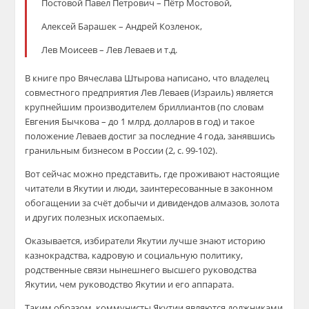
Постовой Павел Петрович – Пётр Мостовой,
Алексей Барашек – Андрей Козленок,
Лев Моисеев – Лев Леваев и т.д.
В книге про Вячеслава Штырова написано, что владелец
совместного предприятия Лев Леваев (Израиль) является
крупнейшим производителем бриллиантов (по словам
Евгения Бычкова – до 1 млрд. долларов в год) и такое
положение Леваев достиг за последние 4 года, занявшись
гранильным бизнесом в России (2, с. 99-102).
Вот сейчас можно представить, где проживают настоящие
читатели в Якутии и люди, заинтересованные в законном
обогащении за счёт добычи и дивидендов алмазов, золота
и других полезных ископаемых.
Оказывается, избиратели Якутии лучше знают историю
казнокрадства, кадровую и социальную политику,
родственные связи нынешнего высшего руководства
Якутии, чем руководство Якутии и его аппарата.
Таким образом, коммунисты Якутии являются должниками