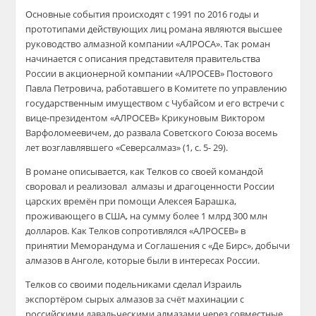
Основные события происходят с 1991 по 2016 годы и
прототипами действующих лиц романа являются высшее
руководство алмазной компании «АЛРОСА». Так роман
начинается с описания представителя правительства
России в акционерной компании «АЛРОСЕВ» Постового
Павла Петровича, работавшего в Комитете по управлению
государственным имуществом с Чубайсом и его встречи с
вице-президентом «АЛРОСЕВ» Крикуновым Виктором
Варфоломеевичем, до развала Советского Союза восемь
лет возглавлявшего «Северсалмаз» (1, с. 5- 29).
В романе описывается, как Телков со своей командой
своровал и реализовал алмазы и драгоценности России
царских времён при помощи Алексея Барашка,
проживающего в США, на сумму более 1 млрд 300 млн
долларов. Как Телков сопротивлялся «АЛРОСЕВ» в
принятии Меморандума и Соглашения с «Де Бирс», добычи
алмазов в Анголе, которые были в интересах России.
Телков со своими подельниками сделал Израиль
экспортёром сырых алмазов за счёт махинации с
российскими давальческими алмазами через совместные