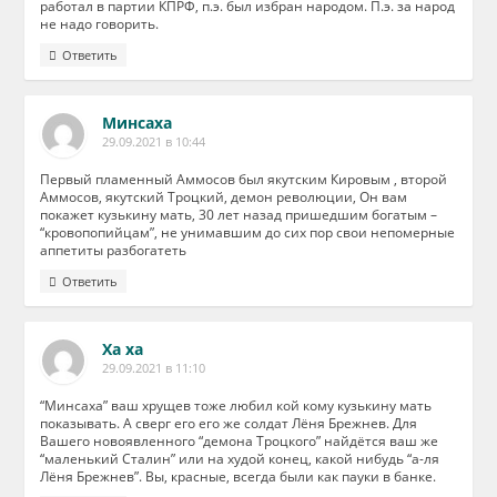
работал в партии КПРФ, п.э. был избран народом. П.э. за народ
не надо говорить.
Ответить
Минсаха
29.09.2021 в 10:44
Первый пламенный Аммосов был якутским Кировым , второй
Аммосов, якутский Троцкий, демон революции, Он вам
покажет кузькину мать, 30 лет назад пришедшим богатым –
“кровопопийцам”, не унимавшим до сих пор свои непомерные
аппетиты разбогатеть
Ответить
Ха ха
29.09.2021 в 11:10
“Минсаха” ваш хрущев тоже любил кой кому кузькину мать
показывать. А сверг его его же солдат Лёня Брежнев. Для
Вашего новоявленного “демона Троцкого” найдётся ваш же
“маленький Сталин” или на худой конец, какой нибудь “а-ля
Лёня Брежнев”. Вы, красные, всегда были как пауки в банке.