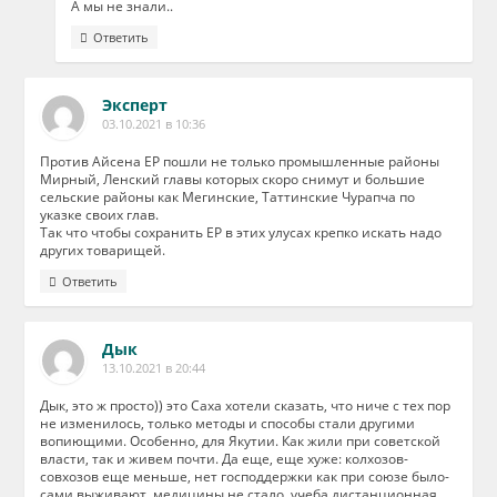
А мы не знали..
Ответить
Эксперт
03.10.2021 в 10:36
Против Айсена ЕР пошли не только промышленные районы
Мирный, Ленский главы которых скоро снимут и большие
сельские районы как Мегинские, Таттинские Чурапча по
указке своих глав.
Так что чтобы сохранить ЕР в этих улусах крепко искать надо
других товарищей.
Ответить
Дык
13.10.2021 в 20:44
Дык, это ж просто)) это Саха хотели сказать, что ниче с тех пор
не изменилось, только методы и способы стали другими
вопиющими. Особенно, для Якутии. Как жили при советской
власти, так и живем почти. Да еще, еще хуже: колхозов-
совхозов еще меньше, нет господдержки как при союзе было-
сами выживают, медицины не стало, учеба дистанционная