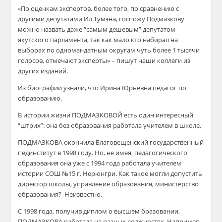
«По оценкам экспертов, более того, по сравнению с
другими депутатами Ил Тумэна, госпожу Подмазкову
можно назвать даже “самым дешевым” депутатом
якутского парламента, так как мало кто набирал на
выборах по одномандатным округам чуть более 1 тысячи
голосов, отмечают эксперты» – пишут наши коллеги из
других изданий.
Из биографии узнали, что Ирина Юрьевна педагог по
образованию.
В истории жизни ПОДМАЗКОВОЙ есть один интересный
“штрих”: она без образования работала учителем в школе.
ПОДМАЗКОВА окончила Благовещенский государственный
пединститут в 1998 году. Но, не имея педагогического
образования она уже с 1994 года работала учителем
истории СОШ №15 г. Нерюнгри. Как такое могли допустить
директор школы, управление образования, министерство
образования? Неизвестно.
С 1998 года, получив диплом о высшем бразовании,
ПОДМАЗКОВА работала на разных должностях. Например,