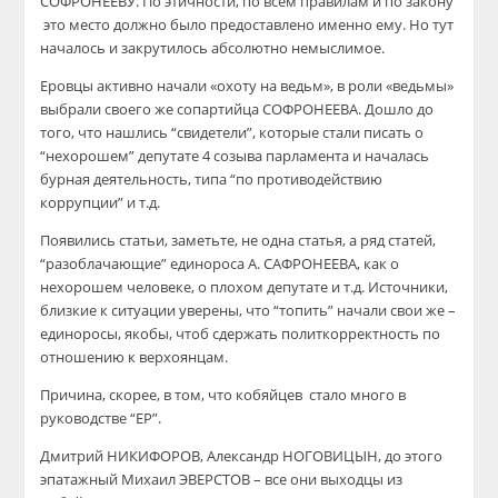
СОФРОНЕЕВУ. По этичности, по всем правилам и по закону
это место должно было предоставлено именно ему. Но тут
началось и закрутилось абсолютно немыслимое.
Еровцы активно начали «охоту на ведьм», в роли «ведьмы»
выбрали своего же сопартийца СОФРОНЕЕВА. Дошло до
того, что нашлись “свидетели”, которые стали писать о
“нехорошем” депутате 4 созыва парламента и началась
бурная деятельность, типа “по противодействию
коррупции” и т.д.
Появились статьи, заметьте, не одна статья, а ряд статей,
“разоблачающие” единороса А. САФРОНЕЕВА, как о
нехорошем человеке, о плохом депутате и т.д. Источники,
близкие к ситуации уверены, что “топить” начали свои же –
единоросы, якобы, чтоб сдержать политкорректность по
отношению к верхоянцам.
Причина, скорее, в том, что кобяйцев стало много в
руководстве “ЕР”.
Дмитрий НИКИФОРОВ, Александр НОГОВИЦЫН, до этого
эпатажный Михаил ЭВЕРСТОВ – все они выходцы из