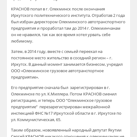
КРАСНОВ попал в г. Олекминск после окончания
Иркутского политехнического института. Отработав 2 года
был избран директором Олекминского автотранспортного
предприятия и проработал там до 2014 г. Олекминчанам
он не нравился, так как все время хотел урвать себе
любимому.
Затем, в 2014 году, вместе с семьей переехал на
постоянное место жительство в соседний регион – г.
Иркутск. В данный момент занимается бизнесом, учредил
ООО «Олекминское грузовое автотранспортное
предприятие».
Его предприятие сначала был зарегистрирован в г.
Олекминске по ул. К.Миллера. Потом КРАСНОВ сменил
регистрацию, и теперь ООО “Олекминское грузовое
предприятие” перезарегистрирован межрайонной
инспекцией ФНС №17 Иркутской области в г. Иркутске по
ул. Коммунистическая, 65.
Таким образом, новоявленный народный депутат Якутии
Сергей КРАСНОВ никакого отношения к олекминчанам не