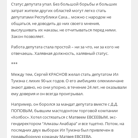
Статус депутата упал. Без большой борьбы и больших
затрат жители других областей могут легко стать
депутатами Республики Саха… можно с народом не
общаться, не доводить до них своего мнения,
выслушивать их наказы, не отчитываться перед ними.
Закон позволяет.
Работа депутата стала простой – ни за что, ни за кого не
отвечаешь. Халявная должность, халявный статус.
***
Между тем, Сергей КРАСНОВ желал стать депутатом Ил
Тумэна с лихих 90-ых годов. О его амбициях олекминчане
знают давно, но они упорно, в течение 24 лет, не оказывали
ему доверия и он всегда проигрывал.
Например, он боролся за мандат депутата вместе с Д.Д.
ПОПОВЫМ, бывшим мастодонтом торговой компании
«Холбос». Хотел состязаться с Матвеем ЕВСЕЕВЫМ, экс-
гендиректором “Алмазы Анабара” и все тщетно. Потом, на
последних двух выборах Ил Тумэна был привлечен в
предвыборную команду Матвея ЕВСЕЕВА.