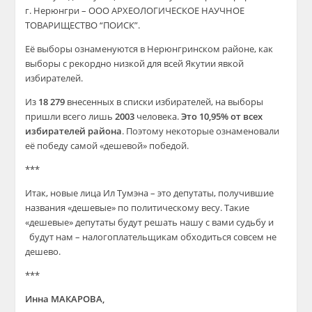
г. Нерюнгри – ООО АРХЕОЛОГИЧЕСКОЕ НАУЧНОЕ
ТОВАРИЩЕСТВО “ПОИСК”.
Её выборы ознаменуются в Нерюнгринском районе, как
выборы с рекордно низкой для всей Якутии явкой
избирателей.
Из
18 279
внесенных в списки избирателей, на выборы
пришли всего лишь
2003
человека.
Это
10,95%
от всех
избирателей района
. Поэтому некоторые ознаменовали
её победу самой «дешевой» победой.
***
Итак, новые лица Ил Тумэна – это депутаты, получившие
названия «дешевые» по политическому весу. Такие
«дешевые» депутаты будут решать нашу с вами судьбу и
будут нам – налогоплательщикам обходиться совсем не
дешево.
***
Инна МАКАРОВА,