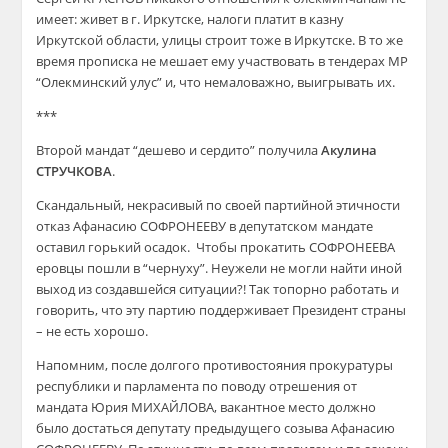
имеет: живет в г. Иркутске, налоги платит в казну
Иркутской области, улицы строит тоже в Иркутске. В то же
время прописка не мешает ему участвовать в тендерах МР
“Олекминский улус” и, что немаловажно, выигрывать их.
***
Второй мандат “дешево и сердито” получила
А
кулина
СТРУЧКОВА
.
Скандальный, некрасивый по своей партийной этичности
отказ Афанасию СОФРОНЕЕВУ в депутатском мандате
оставил горький осадок. Чтобы прокатить СОФРОНЕЕВА
еровцы пошли в “чернуху”. Неужели не могли найти иной
выход из создавшейся ситуации?! Так топорно работать и
говорить, что эту партию поддерживает Президент страны
– не есть хорошо.
Напомним, после долгого противостояния прокуратуры
республики и парламента по поводу отрешения от
мандата Юрия МИХАЙЛОВА, вакантное место должно
было достаться депутату предыдущего созыва Афанасию