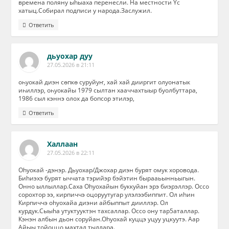
времена поляну ыhыаха перенесли. На местности Yс
хатыц.Собирал подписи у народа.Заслужил.
Ответить
дьуохар дуу
27.05.2026 в 21:11
оһуокай диэн сөпкө суруйуҥ, хай хай дииргит олуонатык
иһиллэр, оһуокайы 1979 сылтан хааччахтыыр буолбуттара,
1986 сыл кэннэ олох да бопсор этилэр,
Ответить
Халлаан
27.05.2026 в 22:11
Оhуокай -дэнэр. Дьуохар/Джохар диэн бурят омук хоровода.
Биhиэхэ бурят ыччата тэрийэр бэйэтин бырааьынньыгын.
Онно ыллыллар.Саха Оhуохайын буккуйан эрэ биэрэллэр. Оссо
сорохтор ээ, кирпиччэ оцоруутугар улэлээбиппит. Ол иhин
Кирпиччэ оhуохайа диэни айбыппыт дииллэр. Ол
курдук.Сыыhа утуктууктэн тахсаллар. Оссо ону тар5аталлар.
Кэнэн албын дьон соруйан.Оhуохай куццэ уцуу уцкуутэ. Аар
Айыы тойоццо махтал тыллара.