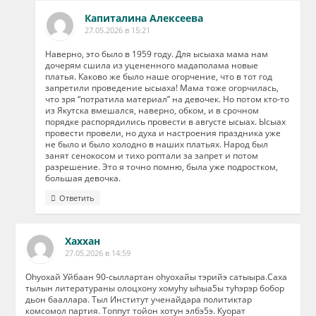
Капиталина Алексеева
27.05.2026 в 15:21
Наверно, это было в 1959 году. Для ысыаха мама нам
дочерям сшила из уцененного мадаполама новые
платья. Каково же было наше огорчение, что в тот год
запретили проведение ысыаха! Мама тоже огорчилась,
что зря “потратила материал” на девочек. Но потом кто-то
из Якутска вмешался, наверно, обком, и в срочном
порядке распорядились провести в августе ысыах. Ысыах
провести провели, но духа и настроения праздника уже
не было и было холодно в наших платьях. Народ был
занят сенокосом и тихо роптали за запрет и потом
разрешение. Это я точно помню, была уже подростком,
большая девочка.
Ответить
Хаххан
27.05.2026 в 14:59
Оhуохай Уйбаан 90-сыллартан оhуохайы тэрийэ сатыыра.Саха
тылын литератураны олоцхону хомуhу ыhыа5ы туhэрэр бобор
дьон бааллара. Тыл Институт ученайдара политиктар
комсомол партия. Топпут тойон хотун элбэ5э. Куорат