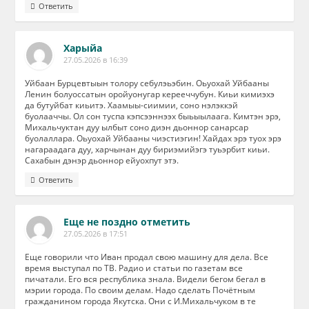
Ответить
Харыйа
27.05.2026 в 16:39
Уйбаан Бурцевтыын толору себулэьэбин. Оьуохай Уйбааны
Ленин болуоссатын оройуонугар керееччубун. Киьи кимиэхэ
да бутуйбат киьитэ. Хаамыы-сиимии, соно нэлэккэй
буолааччы. Ол сон туспа кэпсээннээх быьыылаага. Кимтэн эрэ,
Михальчуктан дуу ылбыт соно диэн дьоннор санарсар
буолаллара. Оьуохай Уйбааны чиэстиэгин! Хайдах эрэ туох эрэ
нагараадага дуу, харчынан дуу бириэмийэгэ туьэрбит киьи.
Сахабын дэнэр дьоннор ейуохпут этэ.
Ответить
Еще не поздно отметить
27.05.2026 в 17:51
Еще говорили что Иван продал свою машину для дела. Все
время выступал по ТВ. Радио и статьи по газетам все
пичатали. Его вся республика знала. Видели бегом бегал в
мэрии города. По своим делам. Надо сделать Почётным
гражданином города Якутска. Они с И.Михальчуком в те