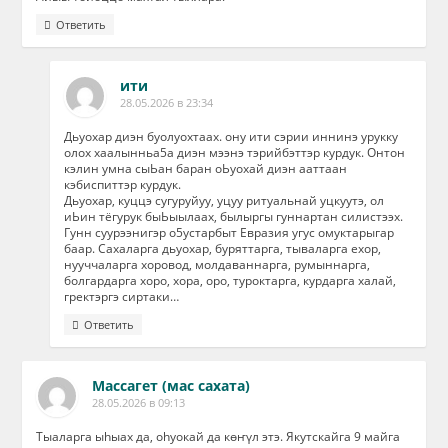
Ответить
ити
28.05.2026 в 23:34
Дьуохар диэн буолуохтаах. ону ити сэрии иннинэ урукку
олох хаалынньа5а диэн мээнэ тэрийбэттэр курдук. Онтон
кэлин умна сыЬан баран оЬуохай диэн ааттаан
кэбиспиттэр курдук.
Дьуохар, куццэ сугуруйуу, уцуу ритуальнай уцкуутэ, ол
иЬин тёгурук быЬыылаах, былыргы гуннартан силистээх.
Гунн суурээнигэр о5устарбыт Евразия угус омуктарыгар
баар. Сахаларга дьуохар, буряттарга, тываларга ехор,
нууччаларга хоровод, молдаваннарга, румыннарга,
болгардарга хоро, хора, оро, туроктарга, курдарга халай,
гректэргэ сиртаки…
Ответить
Массагет (мас сахата)
28.05.2026 в 09:13
Тыаларга ыhыах да, оhуокай да көҥүл этэ. Якутскайга 9 майга