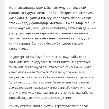
Маннык санааҕа ыам ыйын 25 күнүгэр “Оһуохай
билиҥҥи туруга” диэн “Талбан” биэрииттэн кэллим.
Биэриигэ “Оһуохай түмсүү” салалтата, биллиилээх
этээччилэр, учуонайдар кыттыыны ыллылар. Манна
бары оһуохай, официально бобуллубатыҕын да иһин,
үгүс улуустарга сэҥээриллибэт буолан, симэлийэ
сыспыт кэмэ ааспытын кэннэ бэлэмҥэ кэлбит, урут
ханна сылдьыбыттара биллибэт, дьон түмсэн
кэпсэттилэр.
Баҕардаргын да, баҕарбатаргын да оһуохайы хара
маҥнайгыттан турууласпыт, ол инниттэн мөҕүллүбүт,
сэнэммит, сиигэ-одууга кытта түбэспит уонна умнууга
хаалбыт киһинэн Оһуохай Уйбаан буоларын, ама,
мэлдьэспэт инигит. Кини билигин 92 сааһыгар дьиэтигэр
бүгэн олорор, саастаах киһи быһыытынан кыралаан
ыалдьара-дьаҥныыра да ханна барыай. Куруутун чөл
олоҕу тутуспута, хаһан да аһыы утаҕы испэтэҕэ, табаҕы
тардыбатаҕа итиччэ сааска тиэртэҕэ диигин.
Урукку өттүгэр кини оһуохайы эрэ буолбакка, араас