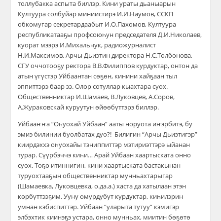
толлубакка аспыта биллэр. Кини ураты дьаныарын
Култуура солбуйар миниистирэ И.И.Наумов, ССКП
обкомугар секретардаабыт И.О.Пахомов, Култуура
республикатааҕы профсоюһун председателя Д.И.Николаев,
куорат мээрэ И.Михальчук, радиожурналист
Н.И.Максимов, Арчы Дьиэтин директора Н.С.Толбонова,
СГУ оччотооҕу ректора В.В.Филиппов курдуктар, онтон да
атын үгүстэр Уйбаантан сөҕөн, кинини хайҕаан тыл
эппиттэрэ баар ээ. Олор сотуллар кыахтара суох.
Общественниктар И.Шамаев, В.Луковцев, А.Соров,
А.Жураковскай куруутун өйөөбүттэрэ биллэр.
Уйбааҥҥа “Оһуохай Уйбаан” ааты норуота иҥэрбитэ, бу
эмиэ билинии буолбатах дуо?! Билигин “Арчы Дьиэтигэр”
киирдэххэ оһуохайы тэниппиттэр мэтириэттэрэ ыйанан
турар. Сүүрбэччэ киһи… Арай Уйбаан хаартыската онно
суох. Тоҕо итиннигин, кини хаартыската бастакынан
туруохтааҕын общественниктар мунньахтарыгар
(Шамаевка, Луковцевка, о.да.а.) хаста да хатылаан этэн
көрбүттээҕим. Ууну омурдубут курдуктар, киһилэрин
умнан кэбиспиттэр. Уйбаан “уларыта тутуу” кэмигэр
элбэхтик киинэҕэ устара, онно мунньах, миитин бөҕөтө