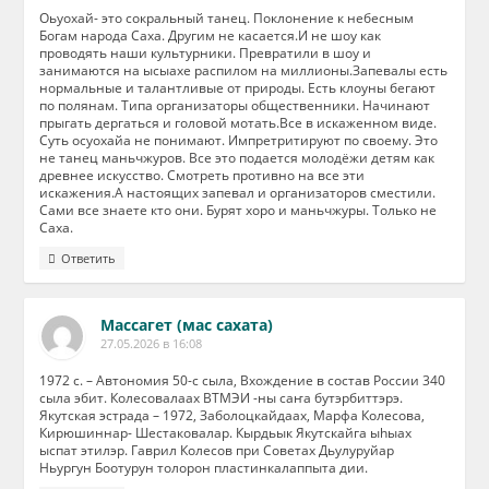
Оьуохай- это сокральный танец. Поклонение к небесным
Богам народа Саха. Другим не касается.И не шоу как
проводять наши культурники. Превратили в шоу и
занимаются на ысыахе распилом на миллионы.Запевалы есть
нормальные и талантливые от природы. Есть клоуны бегают
по полянам. Типа организаторы общественники. Начинают
прыгать дергаться и головой мотать.Все в искаженном виде.
Суть осуохайа не понимают. Импретритируют по своему. Это
не танец маньчжуров. Все это подается молодёжи детям как
древнее искусство. Смотреть противно на все эти
искажения.А настоящих запевал и организаторов сместили.
Сами все знаете кто они. Бурят хоро и маньчжуры. Только не
Саха.
Ответить
Массагет (мас сахата)
27.05.2026 в 16:08
1972 с. – Автономия 50-с сыла, Вхождение в состав России 340
сыла эбит. Колесовалаах ВТМЭИ -ны саҥа бутэрбиттэрэ.
Якутская эстрада – 1972, Заболоцкайдаах, Марфа Колесова,
Кирюшиннар- Шестаковалар. Кырдьык Якутскайга ыhыах
ыспат этилэр. Гаврил Колесов при Советах Дьулуруйар
Ньургун Боотурун толорон пластинкалаппыта дии.