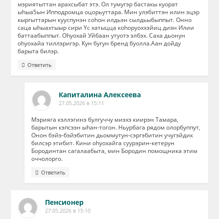
мэриятыттан арахсыбат этэ. Ол тумугэр бастакы куорат
ыhыа5ын Ипподромца оцорьуттара. Мин улэбиттэн илин эцэр
кыргыттарын кууспунэн соhон илдьэн сылдьыбыппыт. Онно
саца ыhыахтыыр сири Yс хатыцца коhоруоххэйиц диэн Илии
баттаабыппыт. Оhуохай Уйбаан утуотэ элбэх. Саха дьонун
оhуохайа тиллэригэр. Кун бугун бренд буолла.Аан дойду
барыта билэр.
Ответить
Капиталина Алексеева
27.05.2026 в 15:11
Мэрияга кэллэгинэ булгуччу миэхэ киирэн Тамара,
барытын кэпсээн ыhaн-тогон. Ньурбага рядом олорбуппут,
Онон бэйэ-бэйэбитин дьоммутун-сэргэбитин учугэйдик
билсэр этибит. Кини оhуохайга суурэрин-кетерун
Бородинтан сагалаабыта, мин Бородин помощника этим
оччолорго.
Ответить
Пенсионер
27.05.2026 в 15:10