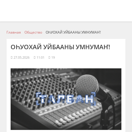
Главная
Общество
ОҺУОХАЙ УЙБААНЫ УМНУМАҤ!
ОҺУОХАЙ УЙБААНЫ УМНУМАҤ!
27.05.2026
11:01
19