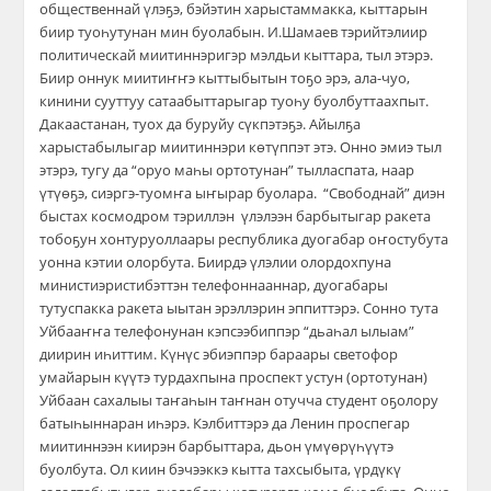
общественнай үлэҕэ, бэйэтин харыстаммакка, кыттарын
биир туоһутунан мин буолабын. И.Шамаев тэрийтэлиир
политическай миитиннэригэр мэлдьи кыттара, тыл этэрэ.
Биир оннук миитиҥҥэ кыттыбытын тоҕо эрэ, ала-чуо,
кинини сууттуу сатаабыттарыгар туоһу буолбуттаахпыт.
Дакаастанан, туох да буруйу сүкпэтэҕэ. Айылҕа
харыстабылыгар миитиннэри көтүппэт этэ. Онно эмиэ тыл
этэрэ, тугу да “оруо маһы ортотунан” тылласпата, наар
үтүөҕэ, сиэргэ-туомҥа ыҥырар буолара. “Свободнай” диэн
быстах космодром тэриллэн үлэлээн барбытыгар ракета
тобоҕун хонтуруоллаары республика дуогабар оҥостубута
уонна кэтии олорбута. Биирдэ үлэлии олордохпуна
министиэристибэттэн телефоннааннар, дуогабары
тутуспакка ракета ыытан эрэллэрин эппиттэрэ. Сонно тута
Уйбааҥҥа телефонунан кэпсээбиппэр “дьаһал ылыам”
диирин иһиттим. Күнүс эбиэппэр бараары светофор
умайарын күүтэ турдахпына проспект устун (ортотунан)
Уйбаан сахалыы таҥаһын таҥнан отучча студент оҕолору
батыһыннаран иһэрэ. Кэлбиттэрэ да Ленин проспегар
миитиннээн киирэн барбыттара, дьон үмүөрүһүүтэ
буолбута. Ол киин бэчээккэ кытта тахсыбыта, үрдүкү