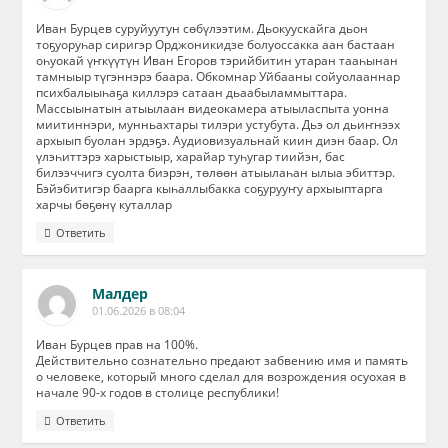
Иван Бурцев суруйуутун сөбүлээтим. Дьокуускайга дьон
тоҕуоруһар сиригэр Орджоникидзе болуоссакка аан бастаан
оһуокай үҥкүүтүн Иван Егоров тэрийбитин утаран тааһынан
тамныыр түгэннэрэ баара. Обкомнар Уйбааны сойуолааннар
психбалыыһаҕа киллэрэ сатаан дьаабыламмыттара.
Массыынатын атыылаан видеокамера атыыласпыта уонна
миитиннэри, мунньахтары тилэри устубута. Дьэ ол дьиҥнээх
архыып буолан эрдэҕэ. Аудиовизуальнай киин диэн баар. Ол
үлэһиттэрэ харыстыыр, харайар туһугар тиийэн, бас
билээччигэ суолта биэрэн, төлөөн атыылаһан ылыа эбиттэр.
Бэйэбитигэр баарга кыһаллыбакка соҕурууҥу архыыптарга
харчы бөҕөнү куталлар
Ответить
Малдер
01.06.2026 в 08:04
Иван Бурцев прав на 100%.
Действительно сознательно предают забвению имя и память
о человеке, который много сделал для возрождения осуохая в
начале 90-х годов в столице республики!
Ответить