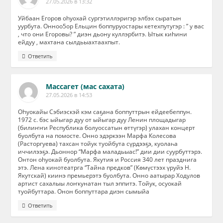
27.05.2026 в 13:32
Уйбаан Егоров оhуохай сургэтиллэригэр элбэх сыратын
уурбута. Онноо5ор Ельцин боппуруостары кетехпутугэр : ” у вас
, что они Егоровы? ” диэн дьону куллэрбитэ. Ытык киhини
ейдуу , махтана сылдьыахтаахпыт.
Ответить
Массагет (мас сахата)
27.05.2026 в 14:53
ОҺуокайы Сэбиэскэй кэм саҕана боппуттрын ейдеебеппун.
1972 с. бэс ыйыгар дуу от ыйыгар дуу Ленин площадыгар
(билиҥҥи Республика болуоссатын өттүгэр) улахан концерт
буолбута на помосте. Онно эдэркээн Марфа Колесова
(Расторгуева) тахсан тойук туойбута сүрдээҕэ, куолаһа
иччилээҕэ. Дьоннор “Марфа маладьыас!” дии дии суурбуттэрэ.
Онтон оhуокай буолбута. Якутия и Россия 340 лет празднига
этэ. Лена кинотеатрга “Тайна предков” (Көмүстээх үруйэ Н.
Якутскай) киинэ премьерэтэ буолбута. Онно аатырар Ходулов
артист сахалыы лоҥкунатан тыл эппитэ. Тойук, осуокай
туойбуттара. Онон боппуттара диэн сымыйа
Ответить