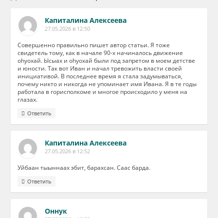
Капиталина Алексеева
27.05.2026 в 12:50
Совершенно правильно пишет автор статьи. Я тоже
свидетель тому, как в начале 90-х начиналось движение
оhyoхай. Ысыах и оhуохай были под запретом в моем детстве
и юности. Так вот Иван и начал тревожить власти своей
инициативой. В последнее время я стала задумываться,
почему никто и никогда не упоминает имя Ивана. Я в те годы
работала в горисполкоме и многое происходило у меня на
глазах.
Ответить
Капиталина Алексеева
27.05.2026 в 12:52
Уйбаан тыыннаах эбит, барахсан. Саас барда.
Ответить
Оннук