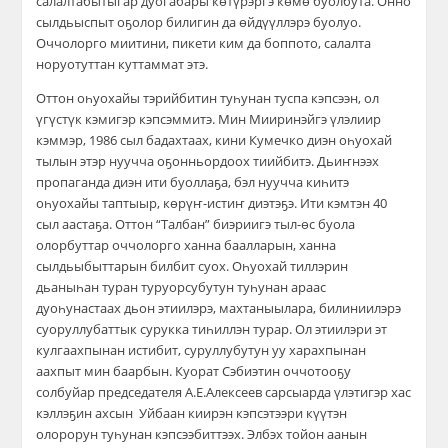
салалтабытыгар дуогабары көтүрэргэ көмө буолбута. Онно
сылдьыспыт оҕолор билигин да өйдүүллэрэ буолуо.
Оччолорго миитини, пикети ким да боппото, салалта
норуотуттан куттаммат этэ.
Оттон оһуохайы тэрийбитин туһунан туспа кэпсээн, ол
үгүстүк кэмигэр кэпсэммитэ. Мин Мииринэйгэ үлэлиир
кэммэр, 1986 сыл бадахтаах, кини Кумечко диэн оһуохай
тылын этэр нуучча оҕонньордоох тиийбитэ. Дьиҥнээх
пропаганда диэн ити буоллаҕа, бэл нуучча киһитэ
оһуохайы таптыыр, көрүҥ-истиҥ диэтэҕэ. Ити кэмтэн 40
сыл аастаҕа. Оттон “Талбан” биэриигэ тыл-өс буола
олорбуттар оччолорго ханна баалларын, ханна
сылдьыбыттарын билбит суох. Оһуохай тиллэрин
дьаныһан туран туруорсубутун туһунан араас
дуоһунастаах дьон этиилэрэ, махтаныылара, билиниилэрэ
суоруллубаттык сурукка тиһиллэн турар. Ол этиилэри эт
кулгаахпынан истибит, суруллубутун уу харахпынан
аахпыт мин баарбын. Куорат Сэбиэтин оччотооҕу
солбуйар председателя А.Е.Алексеев сарсыарда үлэтигэр хас
кэллэҕин ахсын Уйбаан киирэн кэпсэтээри күүтэн
олорорун туһунан кэпсээбиттээх. Элбэх тойон аанын