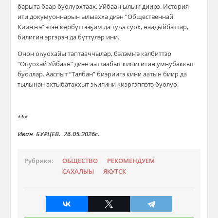
барыта баар буолуохтаах. Уйбаан ылыҥ диирэ. История
ити докумуоннарын ылыахха диэн “Общественнай
Кииҥҥэ” этэн көрбүттээҕим да туһа суох, наадыйбаттар,
билигин эргэрэн да бүттүлэр ини.
Онон оһуохайы таптааччылар, бэлэмҥэ кэлбиттэр
“Оһуохай Уйбаан” диэн ааттаабыт киһигитин умнубаккыт
буоллар. Ааспыт “Талбан” биэриигэ кини аатын биир да
тылынан ахтыбатаххыт эһигини киэргэппэтэ буолуо.
***
Иван БУРЦЕВ. 26.05.2026с.
Рубрики:
ОБЩЕСТВО
РЕКОМЕНДУЕМ
САХАЛЫЫ
ЯКУТСК