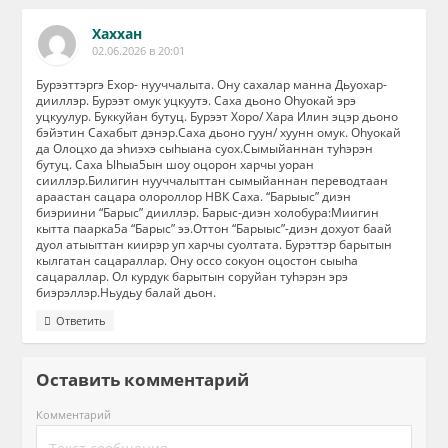
Хаххан
02.06.2026 в 20:01
Бурээттэргэ Ехор- нууччалыта. Ону сахалар манна Дьуохар-
дииллэр. Бурээт омук уцкуутэ. Саха дьоно Оhуокай эрэ
уцкуулур. Буккуйан бутуц. Бурээт Хоро/ Хара Илин эцэр дьоно
бэйэтин Сахабыт дэнэр.Саха дьоно гуун/ хуунн омук. Оhуокай
да Олоцхо да эhиэхэ сыhыана суох.Сымыйаннан туhэрэн
бутуц. Саха Ыhыа5ын шоу оцорон харчы уоран
сииллэр.Билигин нууччалыттан сымыйаннан переводтаан
араастан сацара олороллор НВК Саха. “Барыыс” диэн
биэриини “Барыс” дииллэр. Барыс-диэн холобура:Миигин
кытта паарка5а “Барыс” ээ.Оттон “Барыыс”-диэн дохуот баай
дуол атыыттан киирэр уп харчы суолтата. Бурэттэр барытын
кылгатан сацараллар. Ону оссо сокуон оцостон сыыhа
сацараллар. Ол курдук барытын соруйан туhэрэн эрэ
биэрэллэр.Ньудьу балай дьон.
Ответить
Оставить комментарий
Комментарий