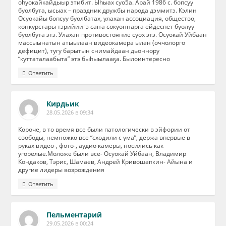
оhуокайкайдыыр этибит. Ыhыах суо5а. Арай 1986 с. бопсуу
буолбута, ысыах – праздник дружбы народа дэммитэ. Кэлин
Осуокайы бопсуу буолбатах, улахан ассоциация, общество,
конкурстары тэрийиигэ саҥа сокуоннарга ейдеспет буолуу
буолбута этэ. Улахан противостояние суох этэ. Осуокай Уйбаан
массыынатын атыылаан видеокамера ылан (оччолорго
дефицит), тугу барытын снимайдаан дьоннору
“куттаталаабыта” этэ быhыылааҕа. Былоинтересно
Ответить
Кирдьик
28.05.2026 в 09:34
Короче, в то время все были патологически в эйфории от
свободы, немножко все “сходили с ума”, держа впервые в
руках видео-, фото-, аудио камеры, носились как
угорелые.Моложе были все- Осуокай Уйбаан, Владимир
Кондаков, Тэрис, Шамаев, Андрей Кривошапкин- Айына и
другие лидеры возрождения
Ответить
Пельментарий
29.05.2026 в 00:24