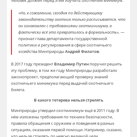
человек должен перед этим изучить охотничий минимум.
«Но, к сожалению, сегодня по действующему
законодательству охотник только расписывается, что
он ознакомлен с требованиями охотминимума, а
фактически всё это превратилось в формальность»,
—
признал глава департамента государственной
политики и регулирования в сфере охотничьего
хозяйства Минприроды​
Андрей Филатов
.
В 2017 году президент
Владимир Путин
поручил решить
эту проблему, в том же году Минприроды разработало
законопроект, предполагающий проверку знаний
охотничьего минимума перед выдачей охотничьего
билета.
В какого тетерева нельзя стрелять
Минприроды утвердил охотминимум ещё в 2011 году. В
нём изложены требования по технике безопасности,
правила обращения с оружием и поведения в разных
ситуациях, оказания первой помощи. Например, сказано,
что нельзя стрелять по неясно видимой цели,