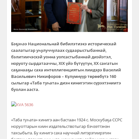
Бэҕэһээ Национальнай бибилэтиэкэ историческай
саалатыгар уһулуччулаах судаарыстыбаннай,
бэлитиичэскэй уонна уопсастыбаннай диэйэтэл,
норуоту сырдатааччы, XIX үйэ бүтүүтүн, XX саҥатын
саҕанааҕы саха интеллигенциятын лиидэрэ Василий
Васильевич Никифоров – Күлүмнүүр төрөөбүтэ 160
сылыгар «Таба туһата» диэн кинигэтин сүрэхтэниитэ
буолан ааста.
«Таба туһата» кинигэ аан бастаан 1924 с. Москубаҕа ССРС
норуоттарын киин издательствотыгар бэчээттэнэн
тахсыбыта. Бу кинигэ саха научнай литэрэтиирэтин