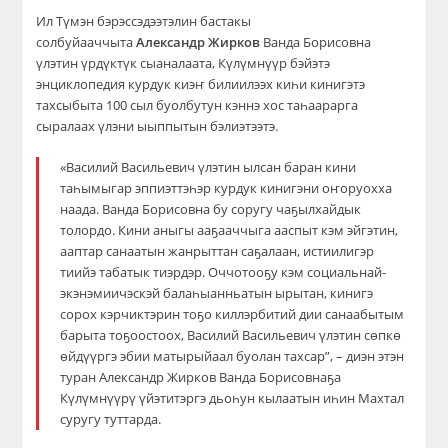
Ил Түмэн бэрэссэдээтэлин бастакы
солбуйааччыта
Александр Жирков
Ванда Борисовна
үлэтин үрдүктүк сыаналаата, Күлүмнүүр бэйэтэ
энциклопедия курдук киэҥ билиилээх киһи кинигэтэ
тахсыбыта 100 сыл буолбутун кэннэ хос таһаарарга
сыралаах үлэни ыыппытын бэлиэтээтэ.
«Василий Васильевич үлэтин ылсан баран кини
таһымыгар эппиэттэһэр курдук кинигэни оҥоруохха
наада. Ванда Борисовна бу соругу чаҕылхайдык
толордо. Кини аныгы ааҕааччыга ааспыт кэм эйгэтин,
ааптар санаатын жанрыттан саҕалаан, истиилигэр
тиийэ табатык тиэрдэр. Оччотооҕу кэм социальнай-
экэнэмиичэскэй балаһыанньатын ырытан, кинигэ
сорох кэрчиктэрин тоҕо киллэрбитий дии санаабытым
барыта тоҕоостоох, Василий Васильевич үлэтин сөпкө
өйдүүргэ эбии матырыйаал буолан тахсар”, – диэн этэн
туран Александр Жирков Ванда Борисовнаҕа
Күлүмнүүрү үйэтитэргэ дьоһун кылаатын иһин Махтал
суругу туттарда.