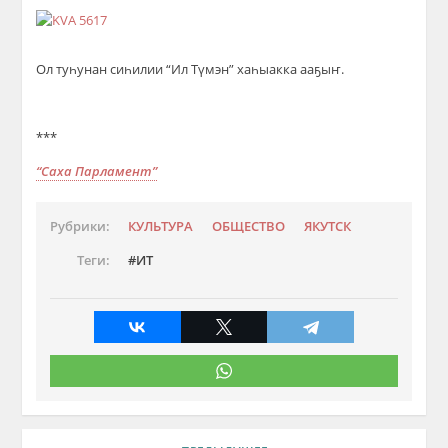
Ол туһунан сиһилии “Ил Түмэн” хаһыакка ааҕыҥ.
***
“Саха Парламент”
Рубрики:
КУЛЬТУРА
ОБЩЕСТВО
ЯКУТСК
Теги:
ИТ