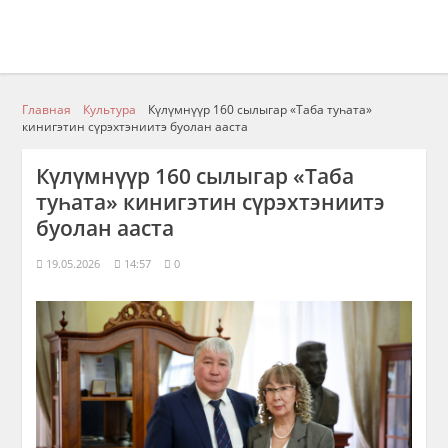
Главная
Культура
Күлүмнүүр 160 сылыгар «Таба туһата»
кинигэтин сүрэхтэниитэ буолан ааста
Күлүмнүүр 160 сылыгар «Таба
туһата» кинигэтин сүрэхтэниитэ
буолан ааста
19.05.2026
14:57
0