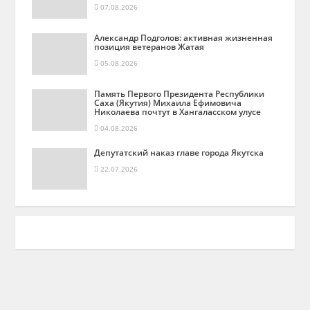
07.08.2026
Александр Подголов: активная жизненная
позиция ветеранов Жатая
05.08.2026
Память Первого Президента Республики
Саха (Якутия) Михаила Ефимовича
Николаева почтут в Хангаласском улусе
04.08.2026
Депутатский наказ главе города Якутска
22.07.2026