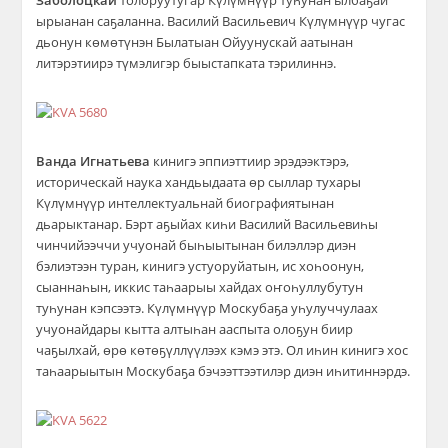
Заболоцкай
толоруутугар Күлүмнүүр туһунан ылбаҕай
ырыанан саҕаланна. Василий Васильевич Күлүмнүүр чугас
дьонун көмөтүнэн Былатыан Ойуунускай аатынан
литэрэтиирэ түмэлигэр быыстапката тэрилиннэ.
Ванда Игнатьева
кинигэ эппиэттиир эрэдээктэрэ,
историческай наука хандьыдаата өр сыллар тухары
Күлүмнүүр интеллектуальнай биографиятынан
дьарыктанар. Бэрт аҕыйах киһи Василий Васильевиһы
чинчийээччи учуонай быһыытынан билэллэр диэн
бэлиэтээн туран, кинигэ устуоруйатын, ис хоһоонун,
сыаннаһын, иккис таһаарыы хайдах оҥоһуллубутун
туһунан кэпсээтэ. Күлүмнүүр Москубаҕа уһулуччулаах
учуонайдары кытта алтыһан ааспыта олоҕун биир
чаҕылхай, өрө көтөҕүллүүлээх кэмэ этэ. Ол иһин кинигэ хос
таһаарыытын Москубаҕа бэчээттээтилэр диэн иһитиннэрдэ.