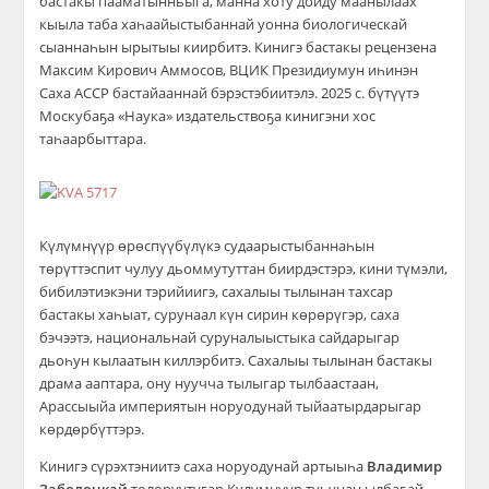
бастакы пааматынньыга, манна хоту дойду маанылаах
кыыла таба хаһаайыстыбаннай уонна биологическай
сыаннаһын ырытыы киирбитэ. Кинигэ бастакы рецензена
Максим Кирович Аммосов, ВЦИК Президиумун иһинэн
Саха АССР бастайааннай бэрэстэбиитэлэ. 2025 с. бүтүүтэ
Москубаҕа «Наука» издательствоҕа кинигэни хос
таһаарбыттара.
Күлүмнүүр өрөспүүбүлүкэ судаарыстыбаннаһын
төрүттэспит чулуу дьоммутуттан биирдэстэрэ, кини түмэли,
бибилэтиэкэни тэрийиигэ, сахалыы тылынан тахсар
бастакы хаһыат, сурунаал күн сирин көрөрүгэр, саха
бэчээтэ, национальнай суруналыыстыка сайдарыгар
дьоһун кылаатын киллэрбитэ. Сахалыы тылынан бастакы
драма ааптара, ону нуучча тылыгар тылбаастаан,
Арассыыйа империятын норуодунай тыйаатырдарыгар
көрдөрбүттэрэ.
Кинигэ сүрэхтэниитэ саха норуодунай артыыһа
Владимир