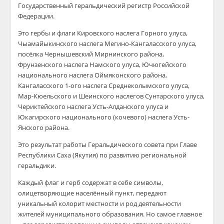
Государственный геральдический регистр Российской
Федерации.
Это гербы и флаги Кировского наслега Горного улуса,
Чыамайыкинского наслега Мегино-Кангаласского улуса,
посёлка Чернышевский Мирнинского района,
Фрунзенского наслега Намского улуса, Ючюгейского
национального наслега Оймяконского района,
Кангаласского 1-ого наслега Среднеколымского улуса,
Мар-Кюельского и Шеинского наслегов Сунтарского улуса,
Чериктейского наслега Усть-Алданского улуса и
Юкагирского национального (кочевого) наслега Усть-
Янского района.
Это результат работы Геральдического совета при Главе
Республики Саха (Якутия) по развитию региональной
геральдики.
Каждый флаг и герб содержат в себе символы,
олицетворяющие населённый пункт, передают
уникальный колорит местности и род деятельности
жителей муниципального образования. Но самое главное