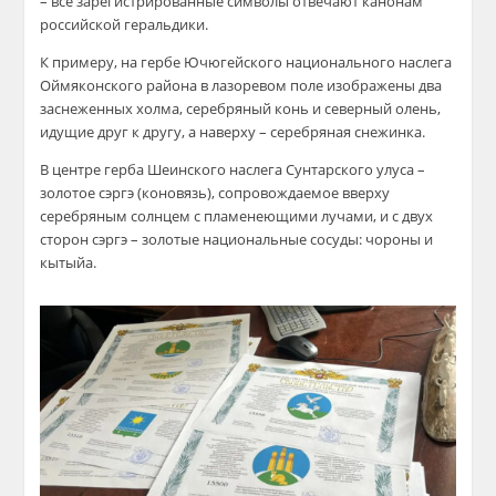
– все зарегистрированные символы отвечают канонам
российской геральдики.
К примеру, на гербе Ючюгейского национального наслега
Оймяконского района в лазоревом поле изображены два
заснеженных холма, серебряный конь и северный олень,
идущие друг к другу, а наверху – серебряная снежинка.
В центре герба Шеинского наслега Сунтарского улуса –
золотое сэргэ (коновязь), сопровождаемое вверху
серебряным солнцем с пламенеющими лучами, и с двух
сторон сэргэ – золотые национальные сосуды: чороны и
кытыйа.