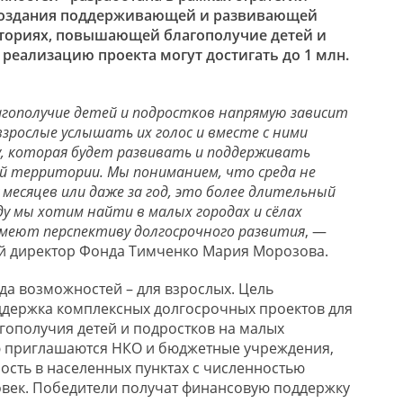
создания поддерживающей и развивающей
ториях, повышающей благополучие детей и
 реализацию проекта могут достигать до 1 млн.
агополучие детей и подростков напрямую зависит
взрослые услышать их голос и вместе с ними
у, которая будет развивать и поддерживать
й территории. Мы пониманием, что среда не
 месяцев или даже за год, это более длительный
оду мы хотим найти в малых городах и сёлах
меют перспективу долгосрочного развития
, —
й директор Фонда Тимченко Мария Морозова.
да возможностей – для взрослых. Цель
ддержка комплексных долгосрочных проектов для
ополучия детей и подростков на малых
ю приглашаются НКО и бюджетные учреждения,
ость в населенных пунктах с численностью
ловек. Победители получат финансовую поддержку