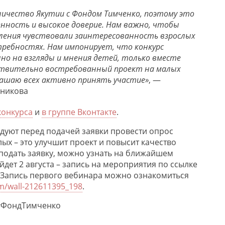
ничество Якутии с Фондом Тимченко, поэтому это
ность и высокое доверие. Нам важно, чтобы
ения чувствовали заинтересованность взрослых
требностях. Нам импонирует, что конкурс
но на взгляды и мнения детей, только вместе
ствительно востребованный проект на малых
ашаю всех активно принять участие»
, —
шникова
конкурса
и
в группе Вконтакте
.
уют перед подачей заявки провести опрос
лых – это улучшит проект и повысит качество
 подать заявку, можно узнать на ближайшем
дет 2 августа – запись на мероприятия по ссылке
. Запись первого вебинара можно ознакомиться
om/wall-212611395_198
.
#ФондТимченко