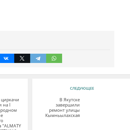
СЛЕДУЮЩЕЕ
 циркачи
В Якутске
 на l
завершили
родном
ремонт улицы
ле
Кымньылахская
го
а "ALMATY