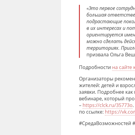
«Это первое сотруд
большая ответствен
подрастающие покол
в их интересах и по
ориентируется имен
можно сделать дей
территориях. Пригл
призвала Ольга Ве
Подробности
на сайте 
Организаторы рекоменд
жителей: детей и взрос
заявки. Подробнее как
вебинаре, который прой
–
https://clck.ru/35773o
по ссылке:
https://vk.c
#СредаВозможностей 