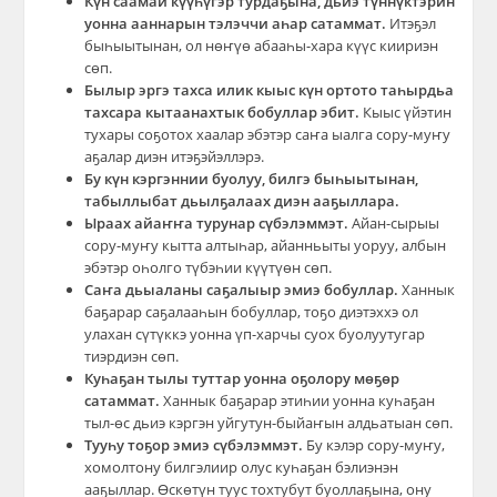
Күн саамай күүһүгэр турдаҕына, дьиэ түннүктэрин
уонна ааннарын тэлэччи аһар сатаммат.
Итэҕэл
быһыытынан, ол нөҥүө абааһы-хара күүс киириэн
сөп.
Былыр эргэ тахса илик кыыс күн ортото таһырдьа
тахсара кытаанахтык бобуллар эбит.
Кыыс үйэтин
тухары соҕотох хаалар эбэтэр саҥа ыалга сору-муҥу
аҕалар диэн итэҕэйэллэрэ.
Бу күн кэргэннии буолуу, билгэ быһыытынан,
табыллыбат дьылҕалаах диэн ааҕыллара.
Ыраах айаҥҥа турунар сүбэлэммэт.
Айан-сырыы
сору-муҥу кытта алтыһар, айанньыты уоруу, албын
эбэтэр оһолго түбэһии күүтүөн сөп.
Саҥа дьыаланы саҕалыыр эмиэ бобуллар.
Ханнык
баҕарар саҕалааһын бобуллар, тоҕо диэтэххэ ол
улахан сүтүккэ уонна үп-харчы суох буолуутугар
тиэрдиэн сөп.
Куһаҕан тылы туттар уонна оҕолору мөҕөр
сатаммат.
Ханнык баҕарар этиһии уонна куһаҕан
тыл-өс дьиэ кэргэн уйгутун-быйаҥын алдьатыан сөп.
Тууһу тоҕор эмиэ сүбэлэммэт.
Бу кэлэр сору-муҥу,
хомолтону билгэлиир олус куһаҕан бэлиэнэн
ааҕыллар. Өскөтүн туус тохтубут буоллаҕына, ону