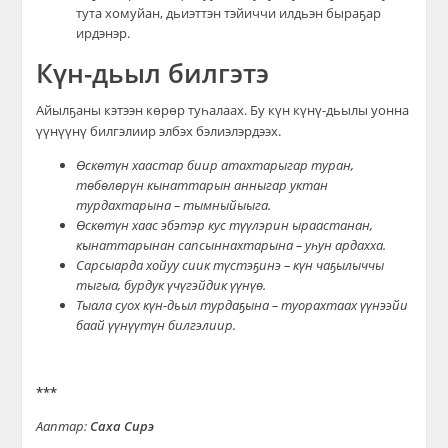
тута хомуйан, дьиэттэн тэйиччи илдьэн быраҕар
ирдэнэр.
Күн-дьыл билгэтэ
Айылҕаны кэтээн көрөр туһалаах. Бу күн күнү-дьылы уонна
үүнүүнү билгэлиир элбэх бэлиэлэрдээх.
Өскөтүн хаастар биир атахтарыгар туран,
төбөлөрүн кынаттарын анныгар уктан
турдахтарына – тымныйыыга.
Өскөтүн хаас эбэтэр кус түүлэрин ыраастанан,
кынаттарынан сапсыннахтарына – уһун ардахха.
Сарсыарда хойуу сиик түстэҕинэ – күн чаҕылыччы
тыгыа, бурдук үчүгэйдик үүнүө.
Тыала суох күн-дьыл турдаҕына – туорахтаах үүнээйи
баай үүнүүтүн билгэлиир.
***
Ааптар:
Саха Сирэ