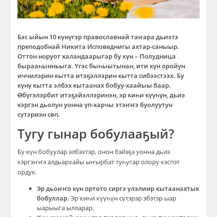
Бэс ыйын 10 күнүгэр православнай таҥара дьиэтэ
преподобнай Никита Исповеднигы ахтар-саныыр.
Оттон норуот халандаарыгар бу күн – Полудница
бырааһынньыга. Үгэс быһыытынан, ити күн оройун
иччилэрин кытта итэҕэллэрин кытта сибээстээх. Бу
күнү кытта элбэх кытаанах бобуу-хаайыы баар.
Өбүгэлэрбит итэҕэйэллэринэн, эр киһи күүһүн, дьиэ
кэргэн дьолун уонна үп-харчы этэҥҥэ буолуутун
сүтэриэн сөп.
Тугу гынар бобулааҕый?
Бу күн бобуулар элбэхтэр, онон бэйэҕэ уонна дьиэ
кэргэҥҥэ алдьархайы ыҥырбат туһугар олору кэспэт
ордук.
Эр дьоҥҥо күн ортото сиргэ үлэлиир кытаанахтык
бобуллар.
Эр киһи күүһүн сүтэрэр эбэтэр ыар
ыарыыга ылларар.