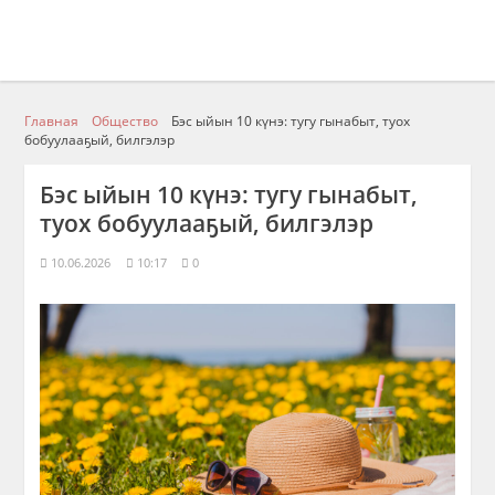
Главная
Общество
Бэс ыйын 10 күнэ: тугу гынабыт, туох
бобуулааҕый, билгэлэр
Бэс ыйын 10 күнэ: тугу гынабыт,
туох бобуулааҕый, билгэлэр
10.06.2026
10:17
0