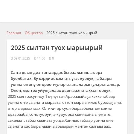
Главная
Общество
2025 сылтан туох ыарыырый
2025 сылтан туох ыарыырый
09.01.2025
11:50
0
Саҥа дьыл диэн аҥаардас бырааһынньык эрэ
буолбатах. Бу кэрдиис кэмтэн, үгэс курдук, табаары
уонна өҥөнү оҥорооччулар сыаналарын уларыталлар.
Онон, мөлтөх уйулҕалаах дьон аахпатаххыт ордук.
2025 сыл тохсунньу 1 күнүттэн Арассыыйаҕа кэккэ табаар
уонна өҥө сыаната ыараата, оттон ыарыы илик буоллаҕына,
өтөр ыарыахтаах. Ол иһигэр суол быраабылатын кэһии
ыстарааба, сонотуоруйга-куруорка сынньаныы өҥөтө,
сакалаат, табах сыаната уо.д.а.Ханнык табаар уонна өҥө
сыаната хас бырыһыан ыарыырын мантан салгыы аах.