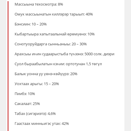
Массыына техосмотра: 8%
Омук массыынатын киллэрэр тарыып: 40%
Бэнсиин: 10 – 20%
Кыбартыыра хапытаалынай өрөмүөнэ: 10%
Сонотуоруйдарга сынньаныы: 20 – 30%
Арахсыы иһин судаарыстыба түһээнэ: 5000 солк. диэри
Суол быраабылатын кэһии: ортотунан 1,5 төгүл
Балык уонна уу үөнэ-көйүүрэ: 20%
Уохтаах арыгы: 15 – 20%
Пиибэ: 10%
Сакалаат: 25%
Табах (сигэриэтэ): 4,6%
Гаастаах минньигэс утах: 42%