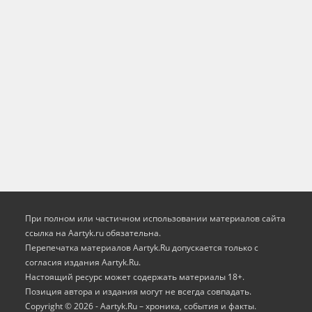
При полном или частичном использовании материалов сайта
ссылка на Aartyk.ru oбязательна.
Перепечатка материалов Aartyk.Ru допускается только с
согласия издания Aartyk.Ru.
Настоящий ресурс может содержать материалы 18+.
Позиция автора и издания могут не всегда совпадать.
Copyright © 2026 - Aartyk.Ru – хроника, события и факты.