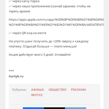
✅ через кассу парка
✅ через наше приложение (скачай заранее, чтобы не
терять время)
https://apps.apple.com/ru/app/%D0%BF%D0%B0%D1%80%D0%BA-
%D1%8F%D0%BA%D1%83%D1%82%D1%81%D0%BA/id6547854766
✅ через QR-код на месте
Не упусти шанс получить до +20% сверху к каждому
платежу. Отдыхай больше — плати меньше!
Акция действует всего 5 дней. Успевайте!
***
Aartyk.ru
Рубрики:
АФИША
ОБЩЕСТВО
РЕКЛАМА
ЯКУТСК