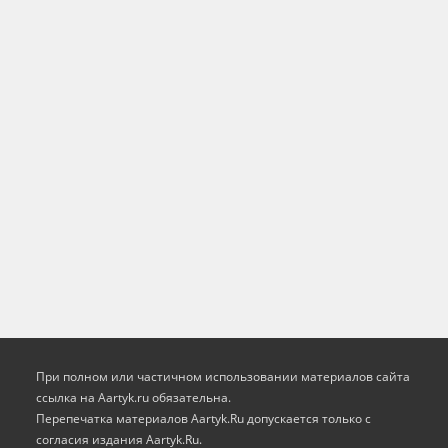
При полном или частичном использовании материалов сайта
ссылка на Aartyk.ru oбязательна.
Перепечатка материалов Aartyk.Ru допускается только с
согласия издания Aartyk.Ru.