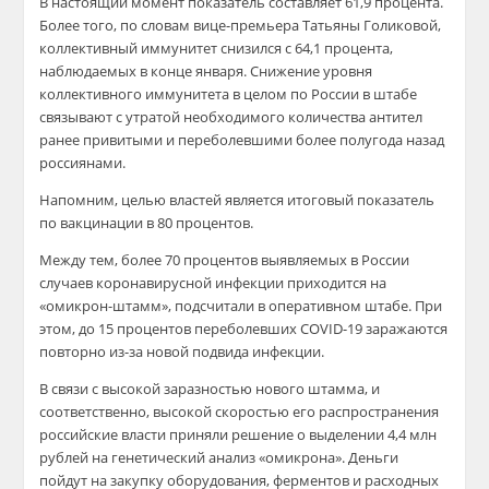
В настоящий момент показатель составляет 61,9 процента.
Более того, по словам вице-премьера Татьяны Голиковой,
коллективный иммунитет снизился с 64,1 процента,
наблюдаемых в конце января. Снижение уровня
коллективного иммунитета в целом по России в штабе
связывают с утратой необходимого количества антител
ранее привитыми и переболевшими более полугода назад
россиянами.
Напомним, целью властей является итоговый показатель
по вакцинации в 80 процентов.
Между тем, более 70 процентов выявляемых в России
случаев коронавирусной инфекции приходится на
«омикрон-штамм», подсчитали в оперативном штабе. При
этом, до 15 процентов переболевших COVID-19 заражаются
повторно из-за новой подвида инфекции.
В связи с высокой заразностью нового штамма, и
соответственно, высокой скоростью его распространения
российские власти приняли решение о выделении 4,4 млн
рублей на генетический анализ «омикрона». Деньги
пойдут на закупку оборудования, ферментов и расходных