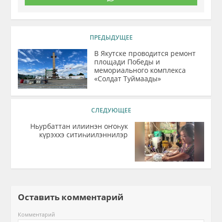
ПРЕДЫДУЩЕЕ
В Якутске проводится ремонт
площади Победы и
мемориального комплекса
«Солдат Туймаады»
СЛЕДУЮЩЕЕ
Ньурбаттан илиинэн оҥоһук
күрэххэ ситиһиилэннилэр
Оставить комментарий
Комментарий