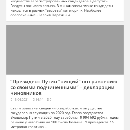
имуществе зарегистрированных кандидатов в депутаты
Госдумы восьмого созыва. В финансовом плане кандидаты
находятся в разных "весовых" категориях. Наиболее
обеспеченные - Гаврил Парахин и ...
“Президент Путин “нищий” по сравнению
со своими подчиненными” – декларации
чиновников
18.04.2021
14:14
0
Стали известны сведения о заработках и имуществе
государевых служащих за 2020 год. Глава государства
Владимир Путин в 2020 году заработал 9 994 692 рубля, годом
раньше у него было на 100 тысяч больше. У президента 77-
метровая квартира ...