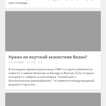
суох тимирдэ ...
Нужен ли якутской экосистеме бизон?
21.03.2020
11:57
7
В последнее время в различных СМИ то и дело появляются
новости о завозе бизонов из Канады в Якутию. Если открыть
интернет и набрать в поисковике "конвенция о
биологическом разнообразии", то появится международный
документ под этим ...