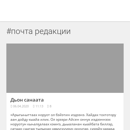
#почта редакции
Дьон санаата
06.04.2020
11:13
8
«Арыгыһыттаах норуот ол бэйэтин иэдээнэ. Хайдах тохтотору
аан дойду кыайа илик. Ол эрээри Айсен оннук иэдээннээх
норуотун кыһалҕалаах кэмҥэ, дьыаланан кыайбата биллэр,
сатаан саатар тылынан көмүскүүрүн оннугар, сирэйэ-хараҕа