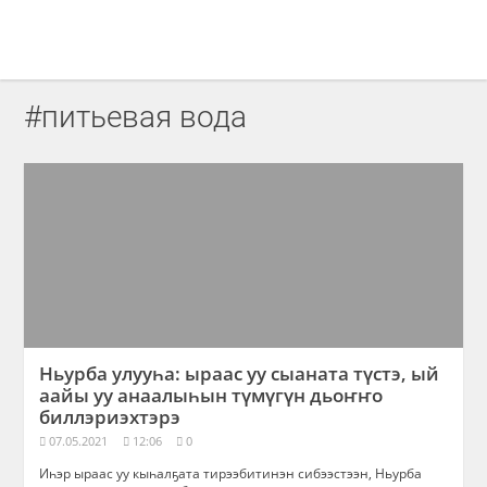
#питьевая вода
Ньурба улууһа: ыраас уу сыаната түстэ, ый
аайы уу анаалыһын түмүгүн дьоҥҥо
биллэриэхтэрэ
07.05.2021
12:06
0
Иһэр ыраас уу кыһалҕата тирээбитинэн сибээстээн, Ньурба