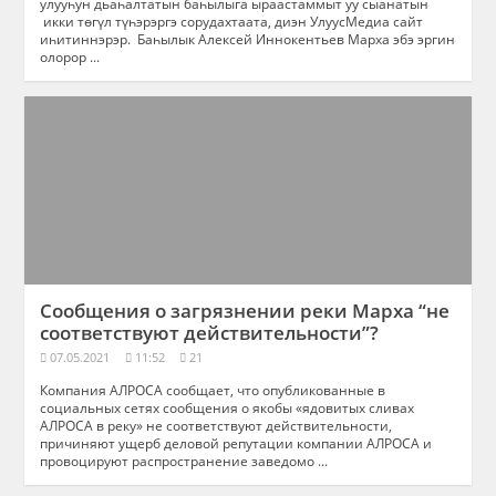
улууһун дьаһалтатын баһылыга ыраастаммыт уу сыанатын
икки төгүл түһэрэргэ сорудахтаата, диэн УлуусМедиа сайт
иһитиннэрэр. Баһылык Алексей Иннокентьев Марха эбэ эргин
олорор ...
Сообщения о загрязнении реки Марха “не
соответствуют действительности”?
07.05.2021
11:52
21
Компания АЛРОСА сообщает, что опубликованные в
социальных сетях сообщения о якобы «ядовитых сливах
АЛРОСА в реку» не соответствуют действительности,
причиняют ущерб деловой репутации компании АЛРОСА и
провоцируют распространение заведомо ...