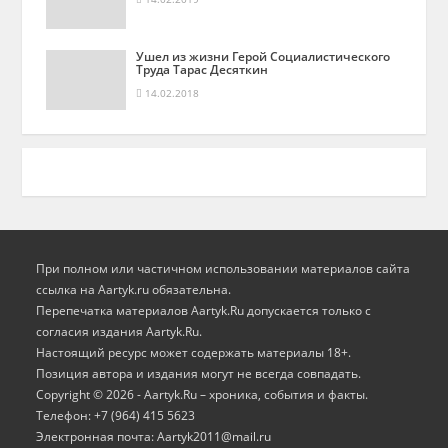
Ушел из жизни Герой Социалистического
Труда Тарас Десяткин
14.02.2018
При полном или частичном использовании материалов сайта
ссылка на Aartyk.ru oбязательна.
Перепечатка материалов Aartyk.Ru допускается только с
согласия издания Aartyk.Ru.
Настоящий ресурс может содержать материалы 18+.
Позиция автора и издания могут не всегда совпадать.
Copyright © 2026 - Aartyk.Ru – хроника, события и факты.
Телефон: +7 (964) 415 5623
Электронная почта: Aartyk2011@mail.ru