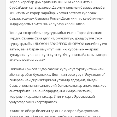
көрөр-харайар дьылҕаланна. Кинини көрөн-истэн,
бүөбэйдээн сытыараллар. Дьонун таһынан былаас анаабыт
киһитэ эмиэ көрөр-харайар. Улахан ааттаах-суоллаах
быраас идэлээх быраата Роман Десяткин тус кэтэбилинэн
кырдьаҕаспыт эмтэнэн, көрүллэр-харайыллар.
Төһө да сэтэрээбит, ордугургаабыт иһин, Тарас Десяткин
курдук Саханы Саха дэппит, омукпутун, дойдубутун суон
сураҕырдыбыт ДЬОҺУН БЭЙЭЛЭЭХ ДЬОРУОЙ киһибит үтүө
аатын, ааһа баран омукпут чиэһин, суобаһын — араас
куһаҕаны туһанан, күлэ-күлэ күлбүтүн таптайа сатыыллара
абатын эбитин ньии!”.
Николай Крылов “Эдэр сааска” суруйбут суругун таһынан
эбэн этэр эбит буоллахха, Десяткин өссө урут “Якутзолото”
генеральнай дириэктэринэн үлэлиир эрдэҕинэ, быдан
былыр, компания санаторий-балыыһатыгар анал люкс-хос
анаттарбыта. Хаһан баҕардаҕына киирэн эмтэнэн,
көрүллэн-хараллан тахсар. Итини сэргэ Ярославскай
уулуссаҕа эмиэ квартиралаах.
Кэлиҥҥи ойоҕо билигин да онно олорор буолуохтаах.
Кини курдук үйэ-саас тухары далбарга сылдьыбыт киһи,