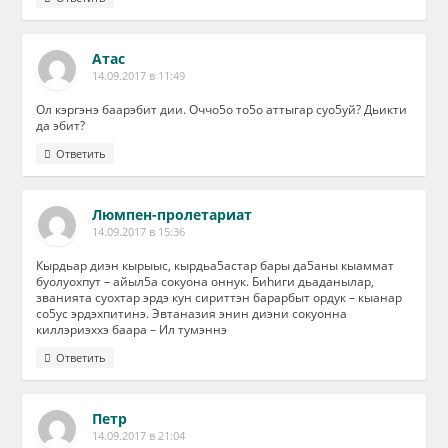
Атас
14.09.2017 в 11:49
Ол кэргэнэ баарэбит дии. Оччо5о то5о аттыгар суо5уй? Дьикти
да эбит?
Ответить
Люмпен-пролетариат
14.09.2017 в 15:36
Кырдьар диэн кырыыс, кырдьа5астар бары да5аны кыаммат
буолуохпут – айыл5а сокуона оннук. Биhиги дьаданылар,
званията суохтар эрдэ кун сириттэн барарбыт ордук – кыанар
со5ус эрдэхпитинэ. Эвтаназия энин диэни сокуонна
киллэриэххэ баара – Ил тумэннэ
Ответить
Петр
14.09.2017 в 21:04