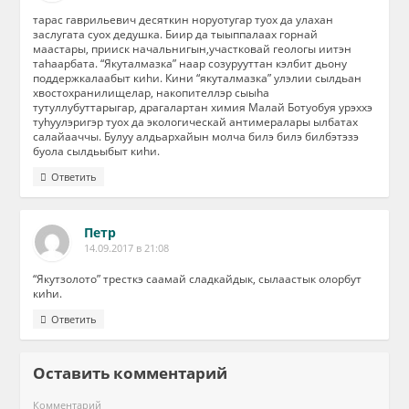
тарас гаврильевич десяткин норуотугар туох да улахан
заслугата суох дедушка. Биир да тыыппалаах горнай
маастары, прииск начальнигын,участковай геологы иитэн
таhаарбата. “Якуталмазка” наар созурууттан кэлбит дьону
поддержкалаабыт киhи. Кини “якуталмазка” yлэлии сылдьан
хвостохранилищелар, накопителлэр сыыhа
тутуллубуттарыгар, драгалартан химия Малай Ботуобуя yрэххэ
тyhyyлэригэр туох да экологическай антимералары ылбатах
салайааччы. Бyлyy алдьархайын молча билэ билэ билбэтэзэ
буола сылдьыбыт киhи.
Ответить
Петр
14.09.2017 в 21:08
“Якутзолото” тресткэ саамай сладкайдык, сылаастык олорбут
киhи.
Ответить
Оставить комментарий
Комментарий