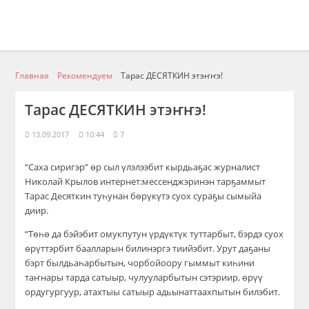
Главная
Рекомендуем
Тарас ДЕСЯТКИН этэҥҥэ!
Тарас ДЕСЯТКИН этэҥҥэ!
13.09.2017
10:44
7
“Саха сиригэр” өр сыл үлэлээбит кырдьаҕас журналист
Николай Крылов интернет:мессенджэринэн тарҕаммыт
Тарас Десяткин туһунан бөрүкүтэ суох сураҕы сымыйа
диир.
“Төһө да бэйэбит омукпутун үрдүктүк туттарбыт, бэрдэ суох
өрүттэрбит баалларын билинэргэ тиийэбит. Урут даҕаны
бэрт былдьаһарбытын, чорбойоору гыммыт киһини
таҥнары тарда сатыыр, чулууларбытын сэтэриир, өрүү
ордугургуур, атахтыы сатыыр адьынаттаахпытын билэбит.