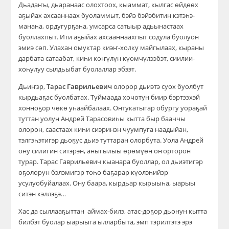
Дьадаҥы, дьаранаас олохтоох, кыаммат, кылгас өйдөөх
аҕыйах ахсааннаах буоламмыт, бэйэ бэйэбитин кэтэһэ-
манаһа, ордугурҕаһа, умсарса сатыыр адьынастаах
буоллахпыт. Ити аҕыйах ахсааннаахпыт содула буолуон
эмиэ сөп. Улахан омуктар киэҥ-холку майгылаах, кыраны
дарбата сатаабат, киһи көҥүлүн күөмчүлээбэт, сиилии-
хоһулуу сылдьыбат буолаллар эбээт.
Дьиҥэр,
Тарас Гаврильевич
олорор дьиэтэ суох буолбут
кырдьаҕас буолбатах. Туймаада хочотун биир бэртээхэй
хонноҕор чөкө уһаайбалаах. Онтукатыгар обургу уораҕай
туттан уолун Андрей Тарасовиһы кытта быр бааччы
олорон, саастаах киһи сиэринэн чуумпуга наадыйан,
тэлгэһэтигэр дьоҕус дьиэ туттаран олорбута. Уола Андрей
ону силигин ситэрэн, аныгылыы өрөмүөн оҥорторон
турар. Тарас Гаврильевич кыанара буоллар, ол дьиэтигэр
оҕолорун бэлэмигэр төһө баҕарар күөлэһийэр
усулуобуйалаах. Ону баара, кырдьар кырыыһа, ыарыы
ситэн кэллэҕэ…
Хас да сыллааҕыттан аймах-билэ, атас-доҕор дьонун кытта
билбэт буолар ыарыыга ылларбыта, эмп тэрилтэтэ эрэ