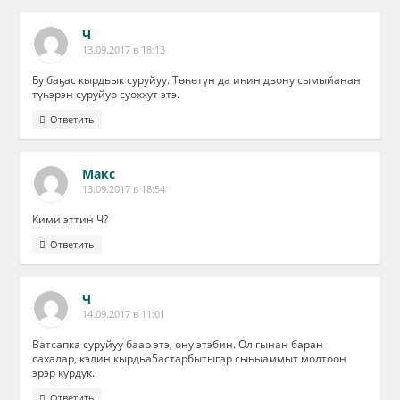
Ч
13.09.2017 в 18:13
Бу баҕас кырдьык суруйуу. Төһөтүн да иһин дьону сымыйанан
түһэрэн суруйуо суоххут этэ.
Ответить
Макс
13.09.2017 в 18:54
Кими эттин Ч?
Ответить
Ч
14.09.2017 в 11:01
Ватсапка суруйуу баар этэ, ону этэбин. Ол гынан баран
сахалар, кэлин кырдьа5астарбытыгар сыьыаммыт молтоон
эрэр курдук.
Ответить