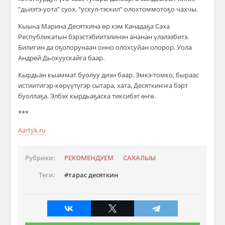
“дьиэтэ-уота” суох, “ускул-тэскил” олохтоммотоҕо чахчы.
Кыыһа Марина Десяткина өр кэм Канадаҕа Саха
Республикатын бэрэстэбиитэлинэн ананан үлэлээбитэ.
Билигин да оҕолорунаан онно олохсуйан олорор. Уола
Андрей Дьокуускайга баар.
Кырдьан кыаммат буолуу диэн баар. Эмкэ-томко, быраас
истиитигэр-көрүүтүгэр сытара, хата, Десяткиҥҥа бэрт
буоллаҕа. Элбэх кырдьаҕаска тиксибэт өҥө.
***
Aartyk.ru
Рубрики:
РЕКОМЕНДУЕМ
САХАЛЫЫ
Теги:
тарас десяткин